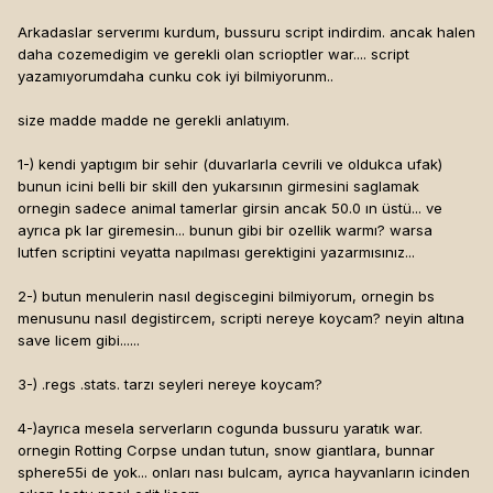
Arkadaslar serverımı kurdum, bussuru script indirdim. ancak halen
daha cozemedigim ve gerekli olan scrioptler war.... script
yazamıyorumdaha cunku cok iyi bilmiyorunm..
size madde madde ne gerekli anlatıyım.
1-) kendi yaptıgım bir sehir (duvarlarla cevrili ve oldukca ufak)
bunun icini belli bir skill den yukarsının girmesini saglamak
ornegin sadece animal tamerlar girsin ancak 50.0 ın üstü... ve
ayrıca pk lar giremesin... bunun gibi bir ozellik warmı? warsa
lutfen scriptini veyatta napılması gerektigini yazarmısınız...
2-) butun menulerin nasıl degiscegini bilmiyorum, ornegin bs
menusunu nasıl degistircem, scripti nereye koycam? neyin altına
save licem gibi......
3-) .regs .stats. tarzı seyleri nereye koycam?
4-)ayrıca mesela serverların cogunda bussuru yaratık war.
ornegin Rotting Corpse undan tutun, snow giantlara, bunnar
sphere55i de yok... onları nası bulcam, ayrıca hayvanların icinden