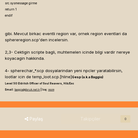
src.sysmessage girme
return 1
endif
gibi. Mevcut birkac eventli region var, ornek region eventlari da
sphereregion.scp'den incelersin.
2,3- Cektigin scripte bagli, muhtemelen icinde bilgi vardir nereye
koyacagin hakkinda.
4- spherechar_*.scp dosyalarindan yeni npcler yaratabilirsin,
lootlar icin de temp_loot.scp.[hline]
Gesp (a.k.a Baggio)
Level 50 Eldritch Officer of Soul Reavers, Hib/Exc
Email:
baggio@doruk.net.tr
| Icq:
5100111
Paylaş
Takipçiler
0