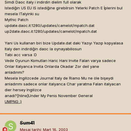
Simdi Daoc italy i indirdin dielim full olarak
Istediğin US EU IS istediğine girebilrsin Yeterki Patch E İplerini bul
mesela ITalyinki su
Mythic Patch
update.daoc.it:1280/updates/camelot/mpatch.dat
up2date.daoc.it:1280/updates/camelot/mpatch.dat
Yani Us kullanan biri bize Update.dat daki Yazıyı Yazıp kopyalasa
Italy den indirdiğin daoc la oynayabiliosun
Tabi acc varsa :D
Vede Oyunun Komutları Haric Hani Invite Falan varya sadece
Onlar Italyanca Invita Onlarda Okadar Zor deil yane
anladınmı?
Mesela Ingilizcede Journal Italy de Riamo Mu ne öle bişeydi
anladınmı sadece onlar italyanca Char yaratma Falan italyacan
dier hersey Ingilizce
anadı?[hline]
Under My Penis November General
UMPNG :)
Sum41
Mesaj tarihi:
Mart 16, 2003