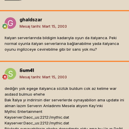
ghaldszar
Mesaj tarihi:
Mart 15, 2003
Italyan serverlarında bildigim kadarıyla oyun da italyanca. Peki
normal oyunla italyan serverlarına bağlanabilme yada italyanca
oyunu ingilizceye cevirebilme gibi bir sans yok mu?
Sum41
Mesaj tarihi:
Mart 15, 2003
dediğin yok egege italyanca sözlük buldum cok az kelime war
asdasd bulmuo ehehe
Bak İtalya yı indirirsin dier serverlerde oynayabilion ama update ini
alman lazım Serverın Anladınmı Mesela atıyom Kay'ınki
Mythic Entertainment
Kayserver:Daoc_us:2212:/mythic.dat
Kayserver:Daoc_us:2212:/mythic.dat
Böyledir oynayabilirsin ehehe denedimde oldu ama bu Us ın Değil