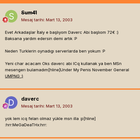
Sum41
Mesaj tarihi:
Mart 13, 2003
Evet Arkadaşlar İtaly e başlıyom Daverc Abi başlıom 72€ :)
Baksana yardım edersin demi artık :P
Neden Turklerin oynadıgı serverlarda ben yokum :P
Yeni char acacam Oks daverc abi ICq kullanak ya ben MSn
mesengerı bulamadım[hline]
Under My Penis November General
UMPNG :)
daverc
Mesaj tarihi:
Mart 13, 2003
yok lem icq felan olmaz yükle msn illa :p[hline]
:hrr:MeGaDeaTHx:hrr: