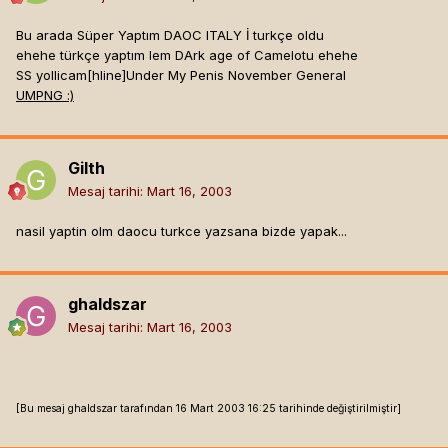
Bu arada Süper Yaptım DAOC ITALY İ turkçe oldu
ehehe türkçe yaptım lem DArk age of Camelotu ehehe
SS yollicam[hline]
Under My Penis November General
UMPNG :)
Gilth
Mesaj tarihi:
Mart 16, 2003
nasil yaptin olm daocu turkce yazsana bizde yapak...
ghaldszar
Mesaj tarihi:
Mart 16, 2003
[Bu mesaj ghaldszar tarafından 16 Mart 2003 16:25 tarihinde değiştirilmiştir]