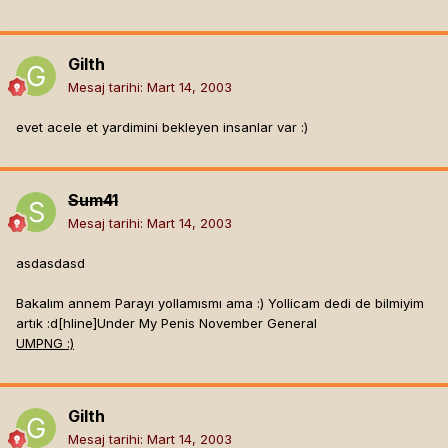
Gilth
Mesaj tarihi:
Mart 14, 2003
evet acele et yardimini bekleyen insanlar var :)
Sum41
Mesaj tarihi:
Mart 14, 2003
asdasdasd
Bakalım annem Parayı yollamısmı ama :) Yollicam dedi de bilmiyim
artık :d[hline]
Under My Penis November General
UMPNG :)
Gilth
Mesaj tarihi:
Mart 14, 2003