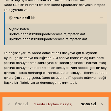
Daoc US Cdsini install ettikten sonra update.dat dosyasını notpad
ile açıyorum ve
true
dedi ki:
Mythic Patch
update.daoc.it:1280/updates/camelot/mpatch.dat
up2date.daoc.it:1280/updates/camelot/mpatch.dat
ile değiştiriyorum. Sonra camelot adlı dosyaya çift tıklayarak
oyunu çalıştırmaya kalktığımda 2-3 saniye kadar imleç kum saati
şekline dönüyor ama sonra yine ok isareti şeklindeki normal imleç
şekline dönüyor ve hareket felan olmuyor. Yani accept gibi bir şey
çıkmasını bırak herhangi bir hareket zaten olmuyor. Benim bundan
çıkardığım sonuç şudur. Daoc us üzerine IT update mümkün değil.
Başka bir fikriniz varsa denemeye hazırım tabii.
ÖNCEKI
1.sayfa (Toplam 2 sayfa)
SONRAKI