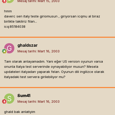
Mesaj tarihi:
Mart 15, 2003
hmm
daverc sen italy teste giriomusun , giriyorsan icqmu al biraz
birlikte takiliriz filan...
icq:85184038
ghaldszar
Mesaj tarihi:
Mart 16, 2003
Tam olarak anlayamadım. Yani eğer US version oyunun varsa
onunla Italya test serverinde oynayabiliyor musun? Mesela
updateleri italyadan yaparak felan. Oyunun dili ingilizce olarak
italyadaki test servera girilebiliyor mu?
Sum41
Mesaj tarihi:
Mart 16, 2003
ghald bak anlatiyim