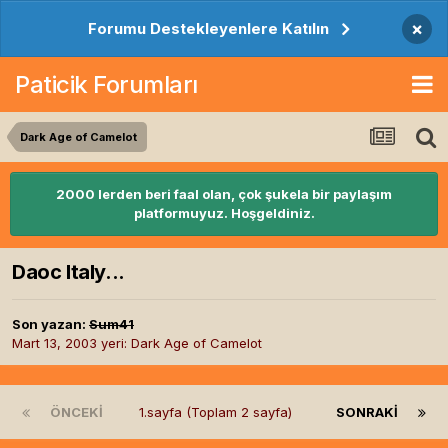
×
Forumu Destekleyenlere Katılın
Paticik Forumları
Dark Age of Camelot
2000 lerden beri faal olan, çok şukela bir paylaşım
platformuyuz. Hoşgeldiniz.
Daoc Italy...
Son yazan:
Sum41
Mart 13, 2003
yeri:
Dark Age of Camelot
ÖNCEKI
1.sayfa (Toplam 2 sayfa)
SONRAKI