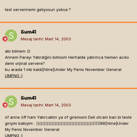
test serverinemi geliyosun yoksa ?
Sum41
Mesaj tarihi:
Mart 14, 2003
abi bilmem :D
Annem Parayı Yatırdığını bılmıom Herhalde yatırınca hemen acılıo
demi orjinal servere?
bu arada 1 mb kaldı[hline]
Under My Penis November General
UMPNG :)
Sum41
Mesaj tarihi:
Mart 14, 2003
öf anne öff hani Yatırcaktın ya of giremıom Deli olcam bari bi teste
giriyim bakiyim : ((((((((((((((((((((((((((((((((((((((((((88[hline]
Under
My Penis November General
UMPNG :)