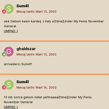
Sum41
Mesaj tarihi:
Mart 13, 2003
oké Geliom kesin kardeş :) italy e[hline]
Under My Penis November
General
UMPNG :)
ghaldszar
Mesaj tarihi:
Mart 13, 2003
arrivederci Sum41!
Sum41
Mesaj tarihi:
Mart 14, 2003
13 mb sonra gelıom millet yehhaaaa[hline]
Under My Penis
November General
UMPNG :)