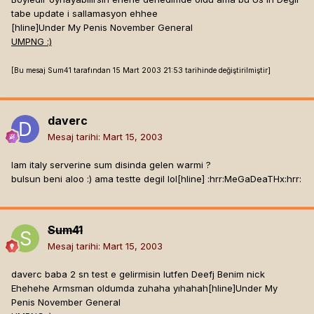
tabe update i sallamasyon ehhee
[hline]
Under My Penis November General
UMPNG :)
[Bu mesaj Sum41 tarafından 15 Mart 2003 21:53 tarihinde değiştirilmiştir]
daverc
Mesaj tarihi:
Mart 15, 2003
lam italy serverine sum disinda gelen warmi ?
bulsun beni aloo :) ama testte degil lol[hline]
:hrr:MeGaDeaTHx:hrr:
Sum41
Mesaj tarihi:
Mart 15, 2003
daverc baba 2 sn test e gelirmisin lutfen Deefj Benim nick
Ehehehe Armsman oldumda zuhaha yıhahah[hline]
Under My
Penis November General