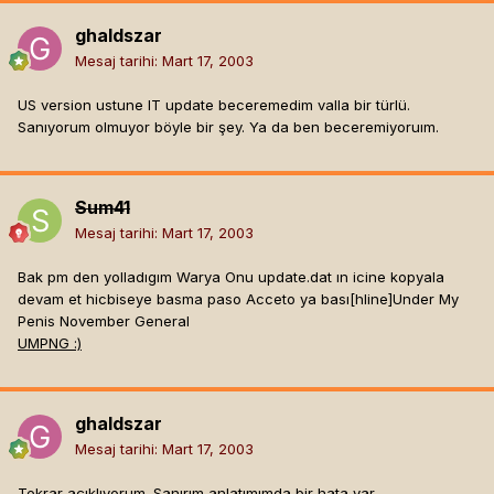
ghaldszar
Mesaj tarihi:
Mart 17, 2003
US version ustune IT update beceremedim valla bir türlü.
Sanıyorum olmuyor böyle bir şey. Ya da ben beceremiyoruım.
Sum41
Mesaj tarihi:
Mart 17, 2003
Bak pm den yolladıgım Warya Onu update.dat ın icine kopyala
devam et hicbiseye basma paso Acceto ya bası[hline]
Under My
Penis November General
UMPNG :)
ghaldszar
Mesaj tarihi:
Mart 17, 2003
Tekrar açıklıyorum. Sanırım anlatımımda bir hata var.