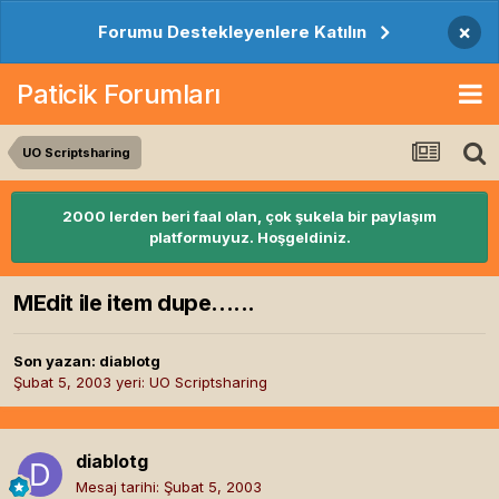
×
Forumu Destekleyenlere Katılın
Paticik Forumları
UO Scriptsharing
2000 lerden beri faal olan, çok şukela bir paylaşım
platformuyuz. Hoşgeldiniz.
MEdit ile item dupe......
Son yazan:
diablotg
Şubat 5, 2003
yeri:
UO Scriptsharing
diablotg
Mesaj tarihi:
Şubat 5, 2003