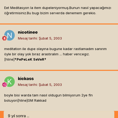
Eet Meditasyon la item dupeleniyormuş.Bunun nasıl yapacağımızı
öğretirmisiniz.Bu bugı bizim serverda denemem gerekio.
nicotinee
Mesaj tarihi:
Şubat 5, 2003
meditation ile dupe olayına bugune kadar rastlamadım sanırım
öyle bir olay yok bıraz arastıralım ... haber verıcegız.
[hline]
†PePeLeK SeVeR†
kickass
Mesaj tarihi:
Şubat 5, 2003
boyle bisi warda tam nasıl oldugun bilmiyorum 2ye fln
boluyon[hline]
GM Rakkad
9 yıl sonra ...