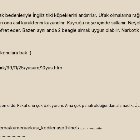
fak bedenleriyle İngiliz tilki köpeklerini andırırlar. Ufak olmalarına 
 ona asıl karakterini kazandırır. Kuyruğu neşe içinde sallanır. Neşeli
nefret eder. Bazen aynı anda 2 beagle almak uygun olabilir. Narkoti
konulara bak :)
/turk/99/11/25/yasam/10yas.htm
en öldü. Fakat onu çok özlüyorum. Ama çok pahalı olduğundan alamadık. Ücre
.
ema/kameraarkasi_kediler.asp
[hline]
-
k.o.c.
web site
.....................