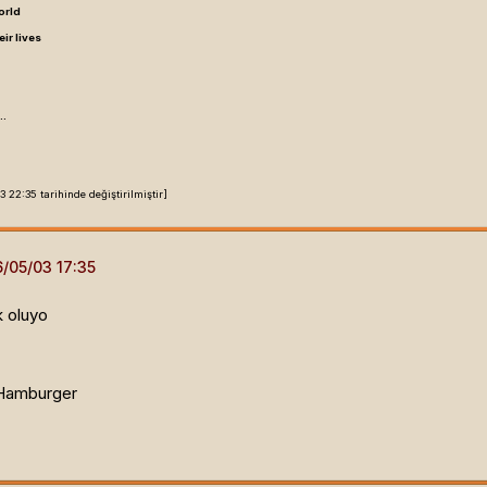
orld
ir lives
..
2:35 tarihinde değiştirilmiştir]
k oluyo
Hamburger