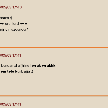
ıştım :)
==> orc_lord <===
ği için üzgündür*
 bundan al al[hline]
wrak wrakkk
eni tele kurbağa :)