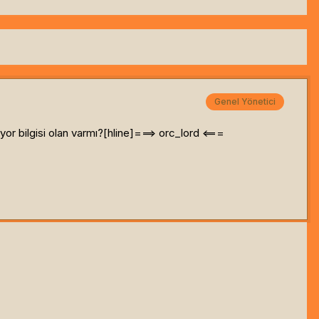
Genel Yönetici
yor bilgisi olan varmı?[hline]
===> orc_lord <===