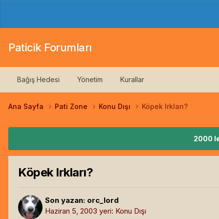
Paticik Forumları
Bağış Hedesi
Yönetim
Kurallar
Ana Sayfa
Pati Zone
Konu Dışı
Köpek Irkları?
2000 le
Köpek Irkları?
Son yazan:
orc_lord
Haziran 5, 2003
yeri:
Konu Dışı