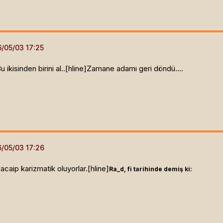
ikisinden birini al..[hline]
Zamane adamı geri döndü....
acaip karizmatik oluyorlar.[hline]
Ra_d, fi tarihinde demiş ki: