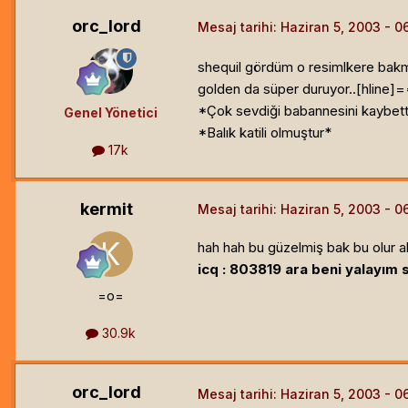
orc_lord
Mesaj tarihi:
Haziran 5, 2003
shequil gördüm o resimlkere bakm
golden da süper duruyor..[hline]
=
*Çok sevdiği babannesini kaybetti
Genel Yönetici
*Balık katili olmuştur*
17k
kermit
Mesaj tarihi:
Haziran 5, 2003
hah hah bu güzelmiş bak bu olur al
icq : 803819 ara beni yalayım s
=o=
30.9k
orc_lord
Mesaj tarihi:
Haziran 5, 2003