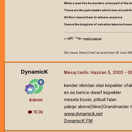
When a man lies he murders some part of the w
These are the pale deaths which men miscall the
All this I cannot bear to witness anymore
Cannot the kingdom of salvation take me home
.............................................................................
=-¤|¶¯`°²¤>
§hëKÎLChøCùQ
[Bu mesaj ShekiLChoCuq tarafından 05 June 2003 2
DynamicK
Mesaj tarihi:
Haziran 5, 2003
kender ırkından olan köpekler ufa
en iisi bence dwarf köpekler
mesela boxer, pitbull falan
Admin
yakışır abime[hline]
Grandmaster 
16.9k
www.dynamick.net
DynamicK FM