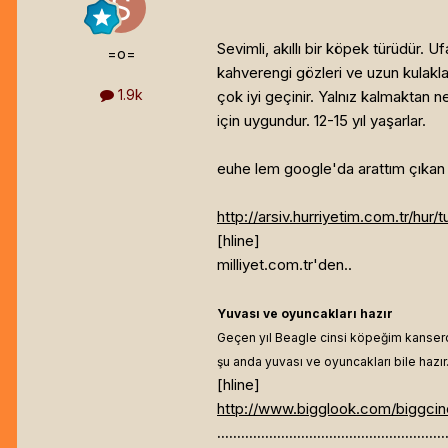
Sevimli, akıllı bir köpek türüdür. U
=o=
kahverengi gözleri ve uzun kulakları
1.9k
çok iyi geçinir. Yalnız kalmaktan 
için uygundur. 12-15 yıl yaşarlar.
euhe lem google'da arattım çıkan 
http://arsiv.hurriyetim.com.tr/hur
[hline]
milliyet.com.tr'den..
Yuvası ve oyuncakları hazır
Geçen yıl Beagle cinsi köpeğim kanserd
şu anda yuvası ve oyuncakları bile hazır
[hline]
http://www.bigglook.com/biggcin
.........................................................