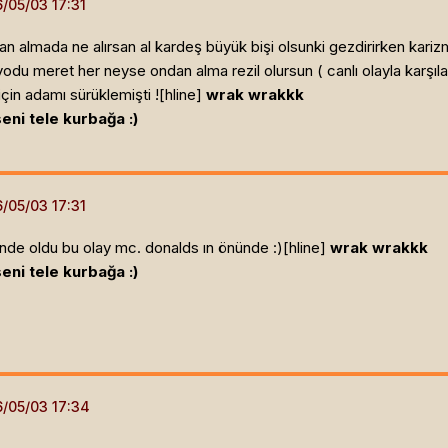
an almada ne alırsan al kardeş büyük bişi olsunki gezdirirken karizm
yodu meret her neyse ondan alma rezil olursun ( canlı olayla karşıla
in adamı sürüklemişti ![hline]
wrak wrakkk
eni tele kurbağa :)
sinde oldu bu olay mc. donalds ın önünde :)[hline]
wrak wrakkk
eni tele kurbağa :)