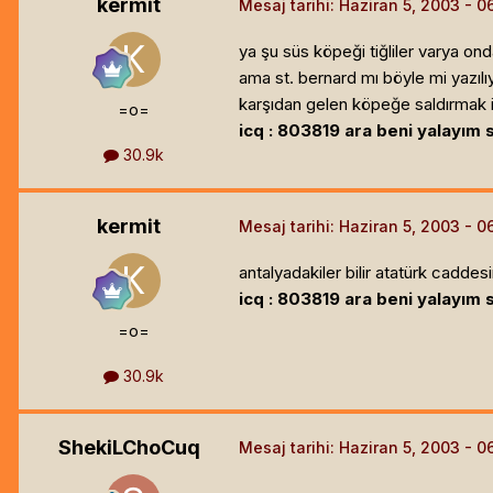
kermit
Mesaj tarihi:
Haziran 5, 2003
ya şu süs köpeği tiğliler varya ond
ama st. bernard mı böyle mi yazılı
karşıdan gelen köpeğe saldırmak iç
=o=
icq : 803819 ara beni yalayım s
30.9k
kermit
Mesaj tarihi:
Haziran 5, 2003
antalyadakiler bilir atatürk cadde
icq : 803819 ara beni yalayım s
=o=
30.9k
ShekiLChoCuq
Mesaj tarihi:
Haziran 5, 2003