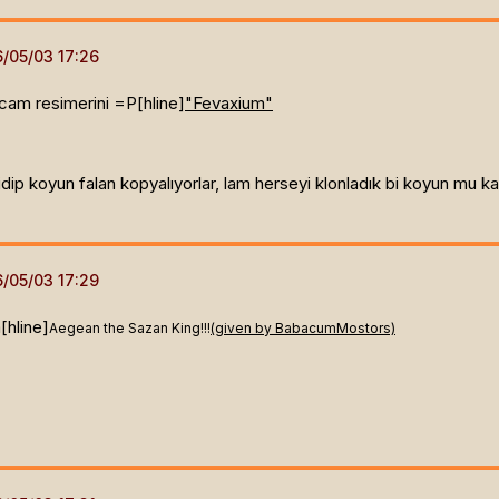
cam resimerini =P[hline]
"Fevaxium"
dip koyun falan kopyalıyorlar, lam herseyi klonladık bi koyun mu kald
m[hline]
Aegean the Sazan King!!!
(given by BabacumMostors)