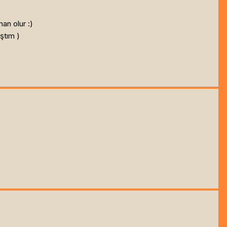
an olur :)
ştım )