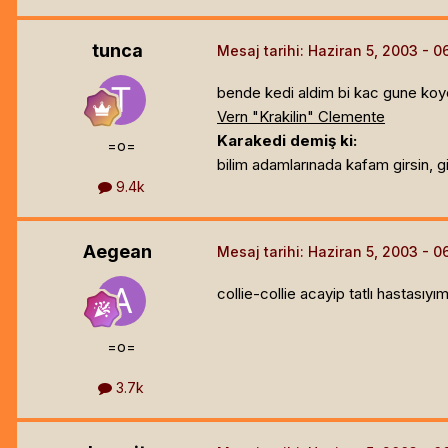
tunca
Mesaj tarihi:
Haziran 5, 2003
bende kedi aldim bi kac gune koy
Vern "Krakilin" Clemente
Karakedi demiş ki:
=o=
bilim adamlarınada kafam girsin, gi
9.4k
Aegean
Mesaj tarihi:
Haziran 5, 2003
collie-collie acayip tatlı hastasıyı
=o=
3.7k