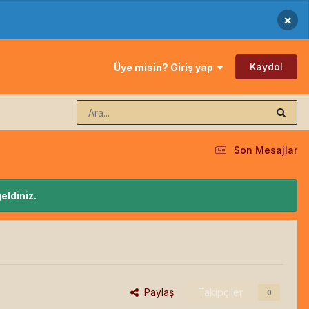
×
Kaydol
Üye misin? Giriş yap
Son Mesajlar
eldiniz.
Paylaş
Takipçiler
0