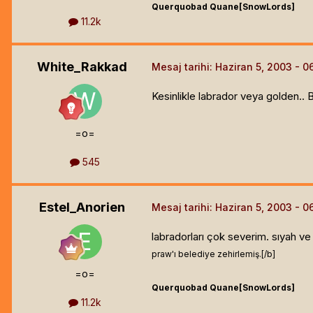
Querquobad Quane[SnowLords]
11.2k
White_Rakkad
Mesaj tarihi:
Haziran 5, 2003
Kesinlikle labrador veya golden.. Bu 
=o=
545
Estel_Anorien
Mesaj tarihi:
Haziran 5, 2003
labradorları çok severim. sıyah ve 
praw'ı belediye zehirlemiş.[/b]
=o=
Querquobad Quane[SnowLords]
11.2k