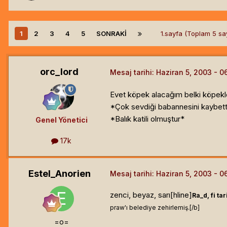
1
2
3
4
5
SONRAKI
1.sayfa (Toplam 5 s
orc_lord
Mesaj tarihi:
Haziran 5, 2003
Evet köpek alacağım belki köpekler 
*Çok sevdiği babannesini kaybetti
*Balık katili olmuştur*
Genel Yönetici
17k
Estel_Anorien
Mesaj tarihi:
Haziran 5, 2003
zenci, beyaz, sarı[hline]
Ra_d, fi ta
praw'ı belediye zehirlemiş.[/b]
=o=