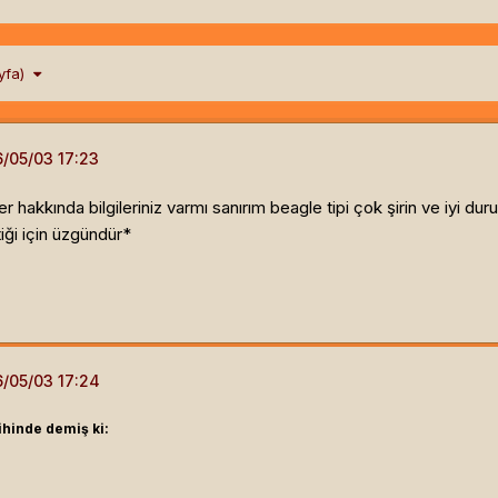
ayfa)
hakkında bilgileriniz varmı sanırım beagle tipi çok şirin ve iyi duru
ği için üzgündür*
rihinde demiş ki: