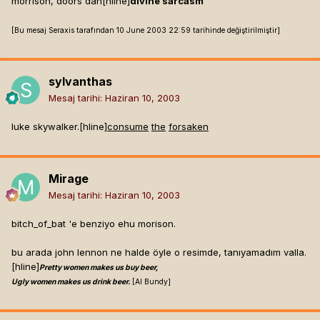
morrison, doors'dan[hline]
divine sarcasm
[Bu mesaj Seraxis tarafından 10 June 2003 22:59 tarihinde değiştirilmiştir]
sylvanthas
Mesaj tarihi:
Haziran 10, 2003
luke skywalker.[hline]
c
o
n
s
u
m
e
t
h
e
forsaken
Mirage
Mesaj tarihi:
Haziran 10, 2003
bitch_of_bat 'e benziyo ehu morison.
bu arada john lennon ne halde öyle o resimde, tanıyamadım valla.
[hline]
Pretty women makes us buy beer,
Ugly women makes us drink beer.
[Al Bundy]