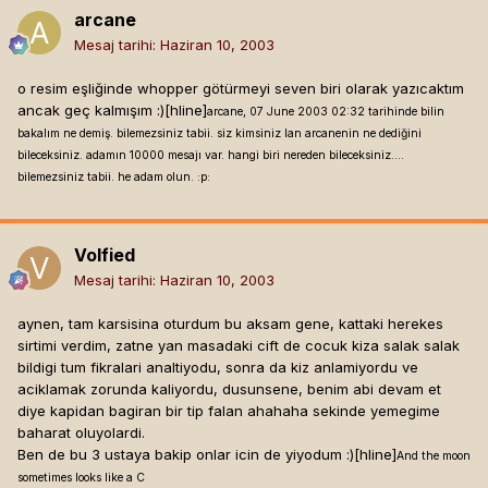
arcane
Mesaj tarihi:
Haziran 10, 2003
o resim eşliğinde whopper götürmeyi seven biri olarak yazıcaktım
ancak geç kalmışım :)[hline]
arcane, 07 June 2003 02:32 tarihinde bilin
bakalım ne demiş. bilemezsiniz tabii. siz kimsiniz lan arcanenin ne dediğini
bileceksiniz. adamın 10000 mesajı var. hangi biri nereden bileceksiniz....
bilemezsiniz tabii. he adam olun. :p:
Volfied
Mesaj tarihi:
Haziran 10, 2003
aynen, tam karsisina oturdum bu aksam gene, kattaki herekes
sirtimi verdim, zatne yan masadaki cift de cocuk kiza salak salak
bildigi tum fikralari analtiyodu, sonra da kiz anlamiyordu ve
aciklamak zorunda kaliyordu, dusunsene, benim abi devam et
diye kapidan bagiran bir tip falan ahahaha sekinde yemegime
baharat oluyolardi.
Ben de bu 3 ustaya bakip onlar icin de yiyodum :)[hline]
And the moon
sometimes looks like a C