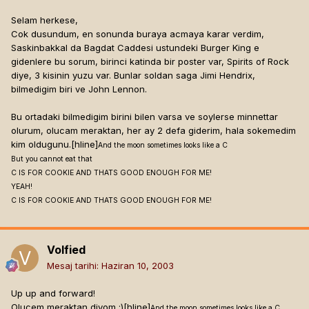
Selam herkese,
Cok dusundum, en sonunda buraya acmaya karar verdim,
Saskinbakkal da Bagdat Caddesi ustundeki Burger King e
gidenlere bu sorum, birinci katinda bir poster var, Spirits of Rock
diye, 3 kisinin yuzu var. Bunlar soldan saga Jimi Hendrix,
bilmedigim biri ve John Lennon.
Bu ortadaki bilmedigim birini bilen varsa ve soylerse minnettar
olurum, olucam meraktan, her ay 2 defa giderim, hala sokemedim
kim oldugunu.[hline]
And the moon sometimes looks like a C
But you cannot eat that
C IS FOR COOKIE AND THATS GOOD ENOUGH FOR ME!
YEAH!
C IS FOR COOKIE AND THATS GOOD ENOUGH FOR ME!
Volfied
Mesaj tarihi:
Haziran 10, 2003
Up up and forward!
Olucem meraktan diyom :)[hline]
And the moon sometimes looks like a C