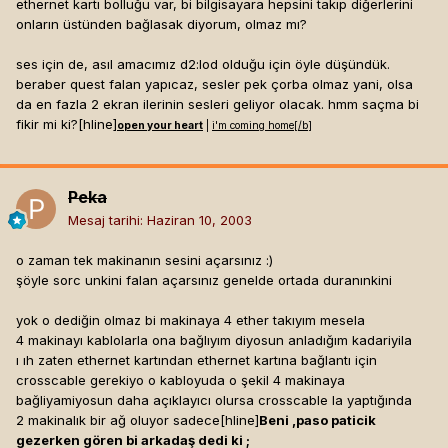
ethernet kartı bolluğu var, bi bilgisayara hepsini takıp diğerlerini
onların üstünden bağlasak diyorum, olmaz mı?
ses için de, asıl amacımız d2:lod olduğu için öyle düşündük.
beraber quest falan yapıcaz, sesler pek çorba olmaz yani, olsa
da en fazla 2 ekran ilerinin sesleri geliyor olacak. hmm saçma bi
fikir mi ki?[hline]
open your heart
|
i'm coming home[/b]
Peka
Mesaj tarihi:
Haziran 10, 2003
o zaman tek makinanın sesini açarsınız :)
şöyle sorc unkini falan açarsınız genelde ortada duranınkini
yok o dediğin olmaz bi makinaya 4 ether takıyım mesela
4 makinayı kablolarla ona bağlıyım diyosun anladığım kadariyila
ı ıh zaten ethernet kartından ethernet kartına bağlantı için
crosscable gerekiyo o kabloyuda o şekil 4 makinaya
bağliyamiyosun daha açıklayıcı olursa crosscable la yaptığında
2 makinalık bir ağ oluyor sadece[hline]
Beni ,paso paticik
gezerken gören bi arkadaş dedi ki ;