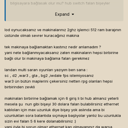
bilgisayara bağlasak olur mu? hub switch falan bişeyler
yazıyo nette, hiç anlamam ne gerekir?
Expand
- starcraft ve d2:lod'dan başka hangi oyunu tavsiye
edersiniz? fps olmasın lütfen.
lod oynucaksanız ve makinalarınız 2ghz işlemci 512 ram barajının
üstünde olmalı sevrer kuracağınız makina
- ethernet kabloları için max uzunluk limiti var mı?
tek makinaya bağlamaktan kastınız nedir anlamadım ?
- bütün bilgisayarları bir elektrik prizine taksak sorun çıkar
yani nete bağlanmıyacaksanız zaten makinaların hepsi birbirine
mı? (5-6 bilgisayar olacak sanırım)
bağlı olur bi makinaya bağlama falan gerekmez
- kulaklık istemiyoruz, ama herkesin hoparlörlerinden de ayrı
landan multi saran oyunları yazıyım ben sana :
ses gelsin istemiyoruz, acaba bütün bilgisayarları aynı çıkışa
sc , d2 ,war3 , gta , bg2 ,iwdale fps istemiyosanız
bağlamak mümkün müdür?[hline]
open your heart
|
i'm coming
war3 ün bütün maplerini çekersiniz netten rpg olanları hepsi
home[/b]
birbirinden zevkli
makinaları birbirine bağlamak için 6 giriş li bi hub almanız yeterli
mesela şu
nun gibi bişeyi 30 dolara falan bulabilirsiniz ethernet
kabloları için max uzunluk diye bişey yok aslında ama bi
uzunluktan sora balantıda sıçmaya başlıyolar yanlız bu uzunlukla
sizin evi falan 5 6 kere dolanabilirsiniz :)
yani öyle bi sorun olmaz ethernet karı olmayanınız da warsa