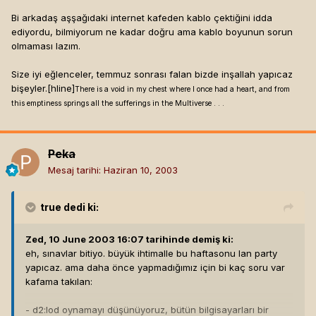
Bi arkadaş aşşağıdaki internet kafeden kablo çektiğini idda
ediyordu, bilmiyorum ne kadar doğru ama kablo boyunun sorun
olmaması lazım.
Size iyi eğlenceler, temmuz sonrası falan bizde inşallah yapıcaz
bişeyler.[hline]
There is a void in my chest where I once had a heart, and from
this emptiness springs all the sufferings in the Multiverse . . .
Peka
Mesaj tarihi:
Haziran 10, 2003
true
dedi ki:
Zed, 10 June 2003 16:07 tarihinde demiş ki:
eh, sınavlar bitiyo. büyük ihtimalle bu haftasonu lan party
yapıcaz. ama daha önce yapmadığımız için bi kaç soru var
kafama takılan:
- d2:lod oynamayı düşünüyoruz, bütün bilgisayarları bir