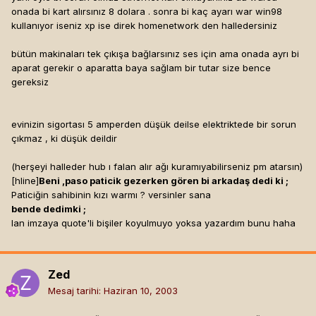
onada bi kart alırsınız 8 dolara . sonra bi kaç ayarı war win98
kullanıyor iseniz xp ise direk homenetwork den halledersiniz
bütün makinaları tek çıkışa bağlarsınız ses için ama onada ayrı bi
aparat gerekir o aparatta baya sağlam bir tutar size bence
gereksiz
evinizin sigortası 5 amperden düşük deilse elektriktede bir sorun
çıkmaz , ki düşük deildir
(herşeyi halleder hub ı falan alır ağı kuramıyabilirseniz pm atarsın)
[hline]
Beni ,paso paticik gezerken gören bi arkadaş dedi ki ;
Paticiğin sahibinin kızı warmı ? versinler sana
bende dedimki ;
lan imzaya quote'li bişiler koyulmuyo yoksa yazardım bunu haha
Zed
Mesaj tarihi:
Haziran 10, 2003