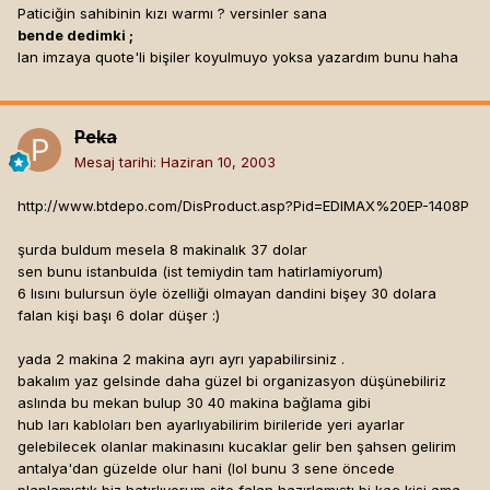
Paticiğin sahibinin kızı warmı ? versinler sana
bende dedimki ;
lan imzaya quote'li bişiler koyulmuyo yoksa yazardım bunu haha
Peka
Mesaj tarihi:
Haziran 10, 2003
http://www.btdepo.com/DisProduct.asp?Pid=EDIMAX%20EP-1408P
şurda buldum mesela 8 makinalık 37 dolar
sen bunu istanbulda (ist temiydin tam hatirlamiyorum)
6 lısını bulursun öyle özelliği olmayan dandini bişey 30 dolara
falan kişi başı 6 dolar düşer :)
yada 2 makina 2 makina ayrı ayrı yapabilirsiniz .
bakalım yaz gelsinde daha güzel bi organizasyon düşünebiliriz
aslında bu mekan bulup 30 40 makina bağlama gibi
hub ları kabloları ben ayarlıyabilirim birileride yeri ayarlar
gelebilecek olanlar makinasını kucaklar gelir ben şahsen gelirim
antalya'dan güzelde olur hani (lol bunu 3 sene öncede