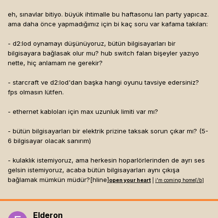
eh, sınavlar bitiyo. büyük ihtimalle bu haftasonu lan party yapıcaz.
ama daha önce yapmadığımız için bi kaç soru var kafama takılan:
- d2:lod oynamayı düşünüyoruz, bütün bilgisayarları bir
bilgisayara bağlasak olur mu? hub switch falan bişeyler yazıyo
nette, hiç anlamam ne gerekir?
- starcraft ve d2:lod'dan başka hangi oyunu tavsiye edersiniz?
fps olmasın lütfen.
- ethernet kabloları için max uzunluk limiti var mı?
- bütün bilgisayarları bir elektrik prizine taksak sorun çıkar mı? (5-
6 bilgisayar olacak sanırım)
- kulaklık istemiyoruz, ama herkesin hoparlörlerinden de ayrı ses
gelsin istemiyoruz, acaba bütün bilgisayarları aynı çıkışa
bağlamak mümkün müdür?[hline]
open your heart
|
i'm coming home[/b]
Elderon