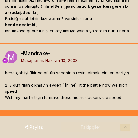
planlamıştık biz hatırlıyorum site falan hazırlamıştı bi kaç kişi ama
sonra fos olmuştu )[hline]
Beni ,paso paticik gezerken gören bi
arkadaş dedi ki ;
Paticiğin sahibinin kızı warmı ? versinler sana
bende dedimki ;
lan imzaya quote'li bişiler koyulmuyo yoksa yazardım bunu haha
-Mandrake-
Mesaj tarihi:
Haziran 10, 2003
hehe çok iyi fikir ya bütün senenin stresini atmak için lan party :)
2-3 gün filan çıkmayın evden :)[hline]
Hit the battle now we high
speed
With my marlin tryin to make these motherfuckers die speed
Paylaş
Takipçiler
0