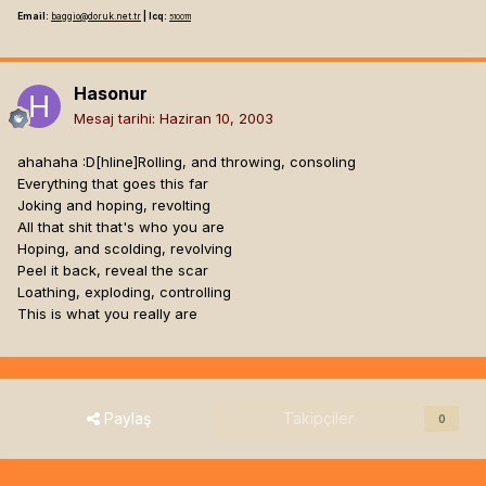
Email:
baggio@doruk.net.tr
| Icq:
5100111
Hasonur
Mesaj tarihi:
Haziran 10, 2003
ahahaha :D[hline]
Rolling, and throwing, consoling
Everything that goes this far
Joking and hoping, revolting
All that shit that's who you are
Hoping, and scolding, revolving
Peel it back, reveal the scar
Loathing, exploding, controlling
This is what you really are
Paylaş
Takipçiler
0