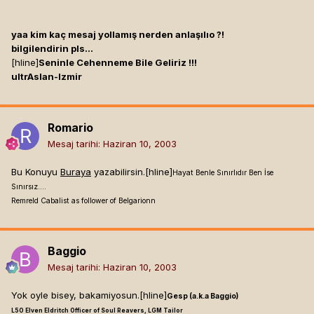
yaa kim kaç mesaj yollamış nerden anlaşılıo ?!
bilgilendirin pls...
[hline]
Seninle Cehenneme Bile Geliriz !!!
ultrAslan-Izmir
Romario
Mesaj tarihi:
Haziran 10, 2003
Bu Konuyu
Buraya
yazabilirsin.[hline]
Hayat Benle Sınırlıdır Ben İse
Sınırsız....
Remreld Cabalist as follower of Belgarionn
Baggio
Mesaj tarihi:
Haziran 10, 2003
Yok oyle bisey, bakamiyosun.[hline]
Gesp (a.k.a Baggio)
L50 Elven Eldritch Officer of Soul Reavers, LGM Tailor