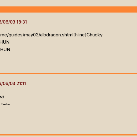
game/guides/may03/albdragon.shtml
[hline]
Chucky
e HUN
e HUN
o)
 Tailor