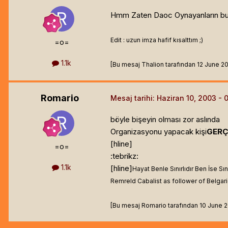
Hmm Zaten Daoc Oynayanların bu ç
Edit : uzun imza hafif kısalttım ;)
=o=
1.1k
[Bu mesaj Thalion tarafından 12 June 2003
Romario
Mesaj tarihi:
Haziran 10, 2003
böyle bişeyin olması zor aslında
Organizasyonu yapacak kişi
GERÇ
[hline]
=o=
:tebrikz:
1.1k
[hline]
Hayat Benle Sınırlıdır Ben İse Sınır
Remreld Cabalist as follower of Belgar
[Bu mesaj Romario tarafından 10 June 200