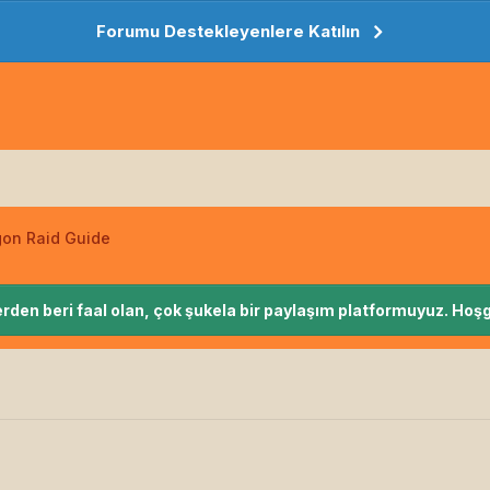
Forumu Destekleyenlere Katılın
gon Raid Guide
rden beri faal olan, çok şukela bir paylaşım platformuyuz. Hoşg