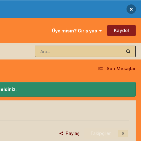
×
Kaydol
Üye misin? Giriş yap
Son Mesajlar
eldiniz.
Paylaş
Takipçiler
0