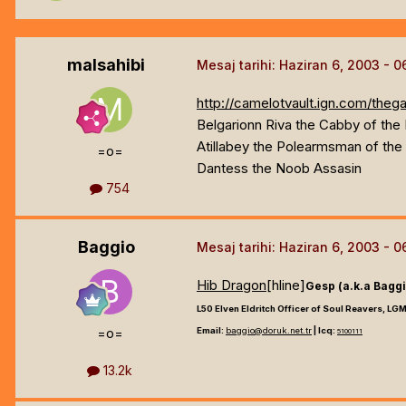
malsahibi
Mesaj tarihi:
Haziran 6, 2003
http://camelotvault.ign.com/the
Belgarionn Riva the Cabby of th
Atillabey the Polearmsman of th
=o=
Dantess the Noob Assasin
754
Baggio
Mesaj tarihi:
Haziran 6, 2003
Hib Dragon
[hline]
Gesp (a.k.a Baggi
L50 Elven Eldritch Officer of Soul Reavers, LGM
=o=
Email:
baggio@doruk.net.tr
| Icq:
5100111
13.2k