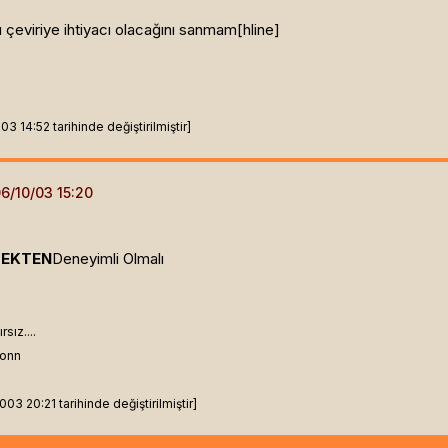
eviriye ihtiyacı olacağını sanmam[hline]
 14:52 tarihinde değiştirilmiştir]
EKTEN
Deneyimli Olmalı
sız....
ionn
3 20:21 tarihinde değiştirilmiştir]