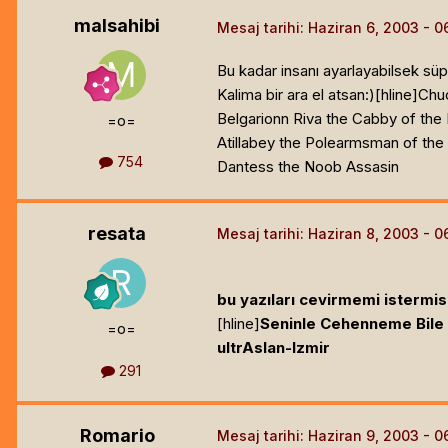
malsahibi
Mesaj tarihi:
Haziran 6, 2003
Bu kadar insanı ayarlayabilsek süp
Kalima bir ara el atsan:)[hline]
Chu
Belgarionn Riva the Cabby of th
=o=
Atillabey the Polearmsman of th
754
Dantess the Noob Assasin
resata
Mesaj tarihi:
Haziran 8, 2003
bu yazıları cevirmemi istermisi
[hline]
Seninle Cehenneme Bile G
=o=
ultrAslan-Izmir
291
Romario
Mesaj tarihi:
Haziran 9, 2003