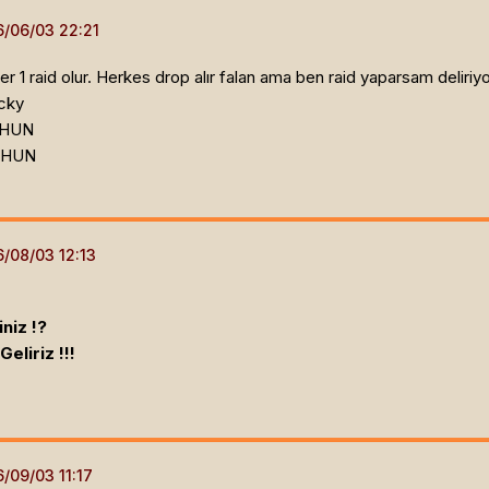
er 1 raid olur. Herkes drop alır falan ama ben raid yaparsam deliriy
cky
e HUN
e HUN
niz !?
eliriz !!!