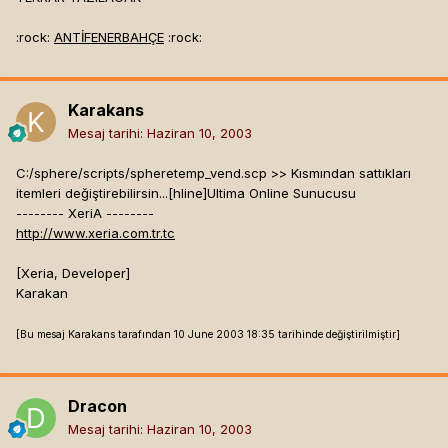
:rock:
ANTİFENERBAHÇE
:rock:
Karakans
Mesaj tarihi:
Haziran 10, 2003
C:/sphere/scripts/spheretemp_vend.scp >> Kısmından sattıkları
itemleri değiştirebilirsin...[hline]
Ultima Online Sunucusu
-------- XeriA --------
http://www.xeria.com.tr.tc
[Xeria, Developer]
Karakan
[Bu mesaj Karakans tarafından 10 June 2003 18:35 tarihinde değiştirilmiştir]
Dracon
Mesaj tarihi:
Haziran 10, 2003