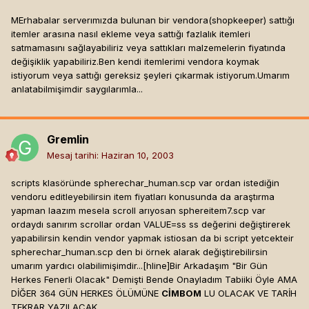
MErhabalar serverımızda bulunan bir vendora(shopkeeper) sattığı
itemler arasına nasıl ekleme veya sattığı fazlalık itemleri
satmamasını sağlayabiliriz veya sattıkları malzemelerin fiyatında
değişiklik yapabiliriz.Ben kendi itemlerimi vendora koymak
istiyorum veya sattığı gereksiz şeyleri çıkarmak istiyorum.Umarım
anlatabilmişimdir saygılarımla...
Gremlin
Mesaj tarihi:
Haziran 10, 2003
scripts klasöründe spherechar_human.scp var ordan istediğin
vendoru editleyebilirsin item fiyatları konusunda da araştırma
yapman laazım mesela scroll arıyosan sphereitem7.scp var
ordaydı sanırım scrollar ordan VALUE=ss ss değerini değiştirerek
yapabilirsin kendin vendor yapmak istiosan da bi script yetcekteir
spherechar_human.scp den bi örnek alarak değiştirebilirsin
umarım yardıcı olabilimişimdir...[hline]
Bir Arkadaşım "Bir Gün
Herkes Fenerli Olacak" Demişti Bende Onayladım Tabiiki Öyle AMA
DİĞER 364 GÜN HERKES ÖLÜMÜNE
CİMBOM
LU OLACAK VE TARİH
TEKRAR YAZILACAK