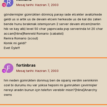
Mesaj tarihi:
Haziran 7, 2003
göndermişler gümrükten dönmüş parayı iade etcekler avatürkede
geldi us si artık us de devam etcem herkesde us de kal dio zaten
bende hunu bırakmak istemiyorum 2 server devam etcem(merlin
hib ve kay alb) level 50 char yapıncada pvp serverinda lvl 20 char
accam[hline]
Remreld Romario (cabalist)
Remra Romario (scout)
Komik mi geldi?
Evet Öyle!!!
fortinbras
Mesaj tarihi:
Haziran 7, 2003
hm neden gümrükten donmuş ben de sipariş verdim seninkinin
ozel bi durumu mu var yoksa hepsini mi gumrukten çevirmişler
nereyi aradın bunun için telefon verebilir misin?[hline]
Anarchy
owns