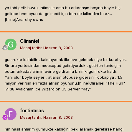
ya tabi gelir buyuk ihtimalle ama bu arkadaşın başına boyle bişi
gelince bnm oyun da gelmedii için ben de kıllandım biraz...
[hline]
Anarchy owns
Gliraniel
Mesaj tarihi:
Haziran 8, 2003
gumrukte kalabilir , kalmayacak illa eve gelecek diye bir kural yok.
Bir ara yurtdisindan mousepad getirtiyorduk , getirten tanidigim
butun arkadaslarimin evine geldi ama bizimki gumrukte kaldi.
Yani olur boyle seyler , atlarsin otobuse gidersin Topkapiya , 1.5
milyon verirsin en fazla alirsin oyununu.[hline]
Gliraniel "The Hun"
lvl 38 Avalonian Ice Wizard on US Server "Kay"
fortinbras
Mesaj tarihi:
Haziran 8, 2003
hm nasıl anlarım gumrukte kaldığını peki aramak gerekirse hangi