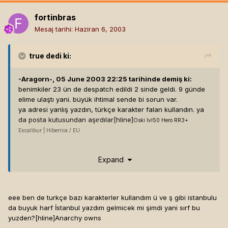
fortinbras
Mesaj tarihi:
Haziran 6, 2003
true
dedi ki:
-Aragorn-, 05 June 2003 22:25 tarihinde demiş ki:
benimkiler 23 ün de despatch edildi 2 sinde geldi. 9 günde
elime ulaştı yani. büyük ihtimal sende bi sorun var.
ya adresi yanlış yazdın, türkçe karakter falan kullandın. ya
da posta kutusundan aşırdılar[hline]
Oski lvl50 Hero RR3+
Excalibur | Hibernia / EU
Hepimiz
OSKİ
'yiz.
Expand
eee ben de turkçe bazı karakterler kullandım ü ve ş gibi istanbulu
da buyuk harf İstanbul yazdım gelmicek mi şimdi yani sırf bu
yuzden?[hline]
Anarchy owns