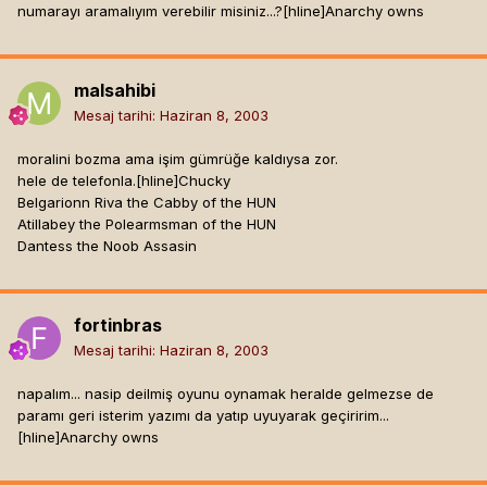
numarayı aramalıyım verebilir misiniz...?[hline]
Anarchy owns
malsahibi
Mesaj tarihi:
Haziran 8, 2003
moralini bozma ama işim gümrüğe kaldıysa zor.
hele de telefonla.[hline]
Chucky
Belgarionn Riva the Cabby of the HUN
Atillabey the Polearmsman of the HUN
Dantess the Noob Assasin
fortinbras
Mesaj tarihi:
Haziran 8, 2003
napalım... nasip deilmiş oyunu oynamak heralde gelmezse de
paramı geri isterim yazımı da yatıp uyuyarak geçiririm...
[hline]
Anarchy owns