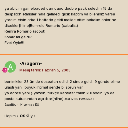
ya abicim gameloaded dan daoc double pack soledim 19 da
despatch etmişler hala gelmedi gıcık kaptım ya bileniniz varsa
yardım etsin arka 1 haftada geldi mailde attım bakalım onlar ne
dicekler[hline]
Remreld Romario (cabalist)
Remra Romario (scout)
Komik mi geldi?
Evet Öyle!!!
-Aragorn-
Mesaj tarihi:
Haziran 5, 2003
benimkiler 23 ün de despatch edildi 2 sinde geldi. 9 günde elime
ulaştı yani. büyük ihtimal sende bi sorun var.
ya adresi yanlış yazdın, türkçe karakter falan kullandın. ya da
posta kutusundan aşırdılar[hline]
Oski lvl50 Hero RR3+
Excalibur | Hibernia / EU
Hepimiz
OSKİ
'yiz.