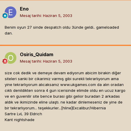
Eno
Mesaj tarihi:
Haziran 5, 2003
Benim oyun 27 sinde despatch oldu 3ünde geldi.. gameloaded
dan.
Osiris_Quidam
Mesaj tarihi:
Haziran 5, 2003
size cok dedik ve demeye devam ediyorum abicim birakin diğer
siteleri sanki bir cikarimiz varmış gibi surekli tekrarlıyorum ama
yine tekrarlıyorum alıcaksanız www.ukgames.com da alın oradan
cıktı denildikten sonra 4 gun icerisinde elimde oldu en ucuz kargo
ve en guvenilir site bence burasi gibi gelior buradan 2 arkadas
aldık ve ikimizinde eline ulaştı. ne kadar dinlemeseniz de yine de
bir tekrarlıyorum... teşekkurler...[hline]
Excalibur/Hibernia
Sartre LvL 39 Eldrich
Kant nightshade