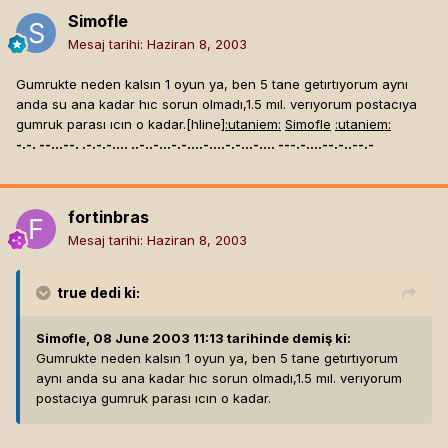
Simofle
Mesaj tarihi:
Haziran 8, 2003
Gumrukte neden kalsın 1 oyun ya, ben 5 tane getırtıyorum aynı
anda su ana kadar hıc sorun olmadı,1.5 mıl. verıyorum postacıya
gumruk parası ıcın o kadar.[hline]
:utaniem:
Simofle
:utaniem:
-.-. --...--. .-.-.-.... ..-..-...-.-....-....-.-...-.... ---.-....--.-..--.-
fortinbras
Mesaj tarihi:
Haziran 8, 2003
true
dedi ki:
Simofle, 08 June 2003 11:13 tarihinde demiş ki:
Gumrukte neden kalsın 1 oyun ya, ben 5 tane getırtıyorum
aynı anda su ana kadar hıc sorun olmadı,1.5 mıl. verıyorum
postacıya gumruk parası ıcın o kadar.