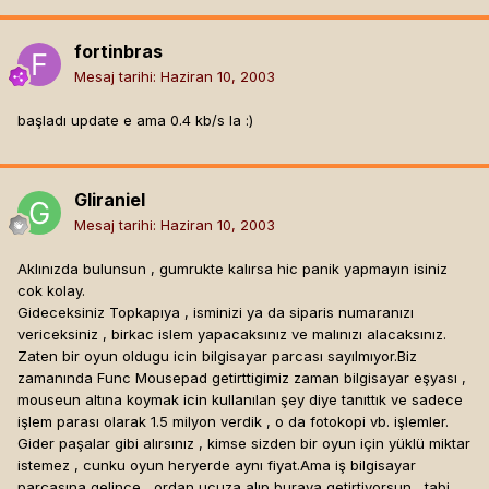
fortinbras
Mesaj tarihi:
Haziran 10, 2003
başladı update e ama 0.4 kb/s la :)
Gliraniel
Mesaj tarihi:
Haziran 10, 2003
Aklınızda bulunsun , gumrukte kalırsa hic panik yapmayın isiniz
cok kolay.
Gideceksiniz Topkapıya , isminizi ya da siparis numaranızı
vericeksiniz , birkac islem yapacaksınız ve malınızı alacaksınız.
Zaten bir oyun oldugu icin bilgisayar parcası sayılmıyor.Biz
zamanında Func Mousepad getirttigimiz zaman bilgisayar eşyası ,
mouseun altına koymak icin kullanılan şey diye tanıttık ve sadece
işlem parası olarak 1.5 milyon verdik , o da fotokopi vb. işlemler.
Gider paşalar gibi alırsınız , kimse sizden bir oyun için yüklü miktar
istemez , cunku oyun heryerde aynı fiyat.Ama iş bilgisayar
parçasına gelince , ordan ucuza alıp buraya getirtiyorsun , tabi