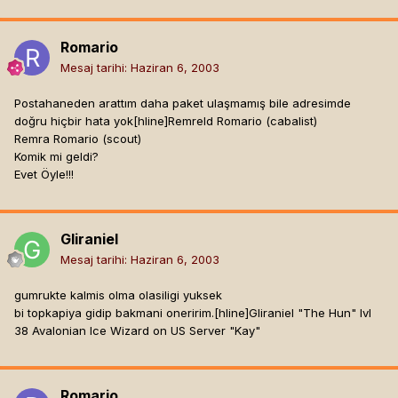
Romario
Mesaj tarihi:
Haziran 6, 2003
Postahaneden arattım daha paket ulaşmamış bile adresimde
doğru hiçbir hata yok[hline]
Remreld Romario (cabalist)
Remra Romario (scout)
Komik mi geldi?
Evet Öyle!!!
Gliraniel
Mesaj tarihi:
Haziran 6, 2003
gumrukte kalmis olma olasiligi yuksek
bi topkapiya gidip bakmani oneririm.[hline]
Gliraniel "The Hun" lvl
38 Avalonian Ice Wizard on US Server "Kay"
Romario