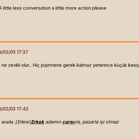
A little less conversation a little more action please
 ne zevkli olur.. Hiç pişirmene gerek kalmaz yeterince küçük kesiy
rada ;)[hline]
Erkek
adamın
çarşı
yla, pazarla işi olmaz