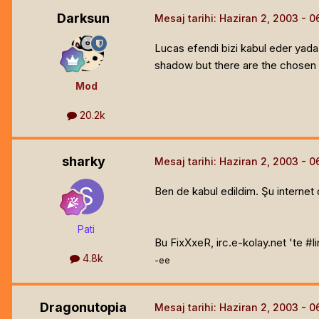
Darksun
Mesaj tarihi:
Haziran 2, 2003
Lucas efendi bizi kabul eder yada
shadow but there are the chosen fe
Mod
20.2k
sharky
Mesaj tarihi:
Haziran 2, 2003
Ben de kabul edildim. Şu internet 
Pati
Bu FixXxeR, irc.e-kolay.net 'te #li
4.8k
-ee
Dragonutopia
Mesaj tarihi:
Haziran 2, 2003