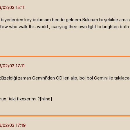
 biyerlerden key bulursam bende gelcem.Bulurum bi şekilde ama uz
w who walk this world , carrying their own light to brighten both 
düzeldiği zaman Gemini'den CD leri alıp, bol bol Gemini ile takılaca
nux 'taki fixxxer mı ?[hline]