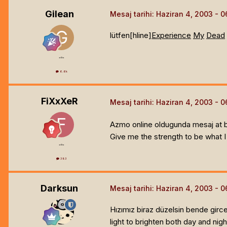
Gilean
Mesaj tarihi:
Haziran 4, 2003
lütfen[hline]
Experience
My
Dead
=o=
6.6k
FiXxXeR
Mesaj tarihi:
Haziran 4, 2003
Azmo online oldugunda mesaj at b
Give me the strength to be what I
=o=
383
Darksun
Mesaj tarihi:
Haziran 4, 2003
Hızımız biraz düzelsin bende girce
light to brighten both day and night