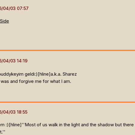
Side
uddykeyim geldi:)[hline]
a.k.a. Sharez
 was and forgive me for what I am.
m :)[hline]
''Most of us walk in the light and the shadow but there
.''