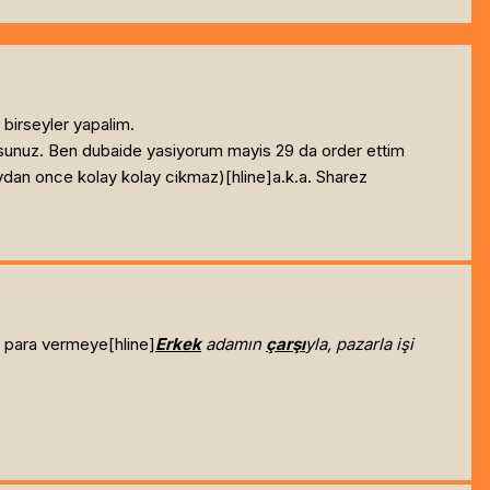
 birseyler yapalim.
osunuz. Ben dubaide yasiyorum mayis 29 da order ettim
ydan once kolay kolay cikmaz)[hline]
a.k.a. Sharez
 para vermeye[hline]
Erkek
adamın
çarşı
yla, pazarla işi