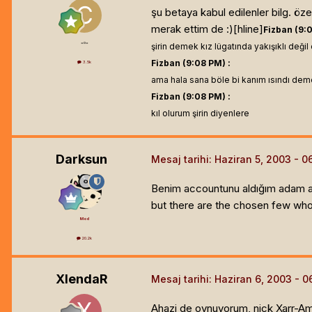
şu betaya kabul edilenler bilg. özell
merak ettim de :)[hline]
Fizban (9:0
=o=
şirin demek kız lügatında yakışıklı deği
Fizban (9:08 PM) :
3.5k
ama hala sana böle bi kanım ısındı de
Fizban (9:08 PM) :
kıl olurum şirin diyenlere
Darksun
Mesaj tarihi:
Haziran 5, 2003
Benim accountunu aldığım adam amd
but there are the chosen few who w
Mod
20.2k
XlendaR
Mesaj tarihi:
Haziran 6, 2003
Ahazi de oynuyorum, nick Xarr-Amn