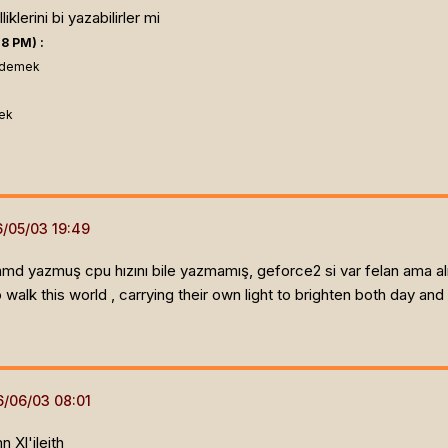
iklerini bi yazabilirler mi
8 PM) :
l demek
mek
 yazmuş cpu hızını bile yazmamış, geforce2 si var felan ama almı
alk this world , carrying their own light to brighten both day and n
 Xl'ileith