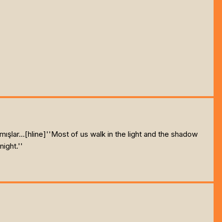
şlar...[hline]
''Most of us walk in the light and the shadow
ight.''