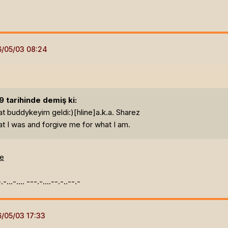
 tarihinde demiş ki:
t buddykeyim geldi:)[hline]
a.k.a. Sharez
t I was and forgive me for what I am.
le
.-.-...-.... ---.-....--.-..--.-