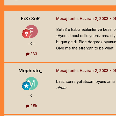
FiXxXeR
Mesaj tarihi:
Haziran 2, 2003
Beta3 e kabul edilenler ve kesin 
(Ayrica kabul edildiyseniz ama d
bugun geldi. Bide degmez oyunun 
=o=
Give me the strength to be what I
383
Mephisto_
Mesaj tarihi:
Haziran 2, 2003
biraz sonra yollatıcam oyunu am
olmaz
=o=
2.5k