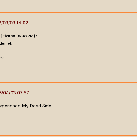
e]
Fizban (9:08 PM) :
l demek
mek
xperience
My
Dead
Side