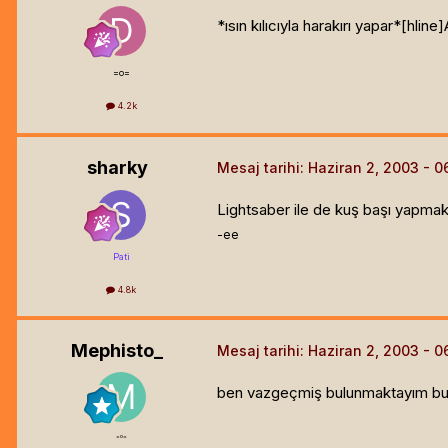
*ısın kılıcıyla harakırı yapar*[hline]
=o=
4.2k
sharky
Mesaj tarihi:
Haziran 2, 2003
Lightsaber ile de kuş başı yapmak
-ee
Pati
4.8k
Mephisto_
Mesaj tarihi:
Haziran 2, 2003
ben vazgeçmiş bulunmaktayım bu a
=o=