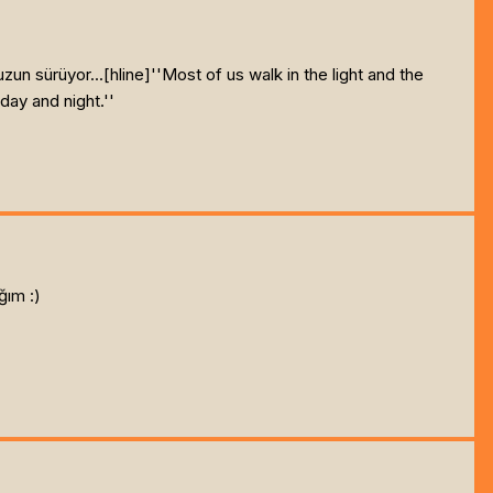
un sürüyor...[hline]
''Most of us walk in the light and the
day and night.''
ğım :)