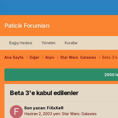
Paticik Forumları
Bağış Hedesi
Yönetim
Kurallar
Ana Sayfa
Diğer
Arşiv
Star Wars: Galaxies
Beta 3'e
2000 le
Beta 3'e kabul edilenler
Son yazan:
FiXxXeR
Haziran 2, 2003
yeri:
Star Wars: Galaxies