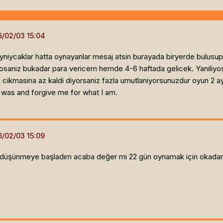
oyniycaklar hatta oynayanlar mesaj atsin burayada biryerde bulusup
iyosaniz bukadar para vericem hemde 4-6 haftada gelicek. Yaniliy
cikmasina az kaldi diyorsaniz fazla umutlaniyorsunuzdur oyun 2 a
 was and forgive me for what I am.
a düşünmeye başladım acaba değer mi 22 gün oynamak için okadar