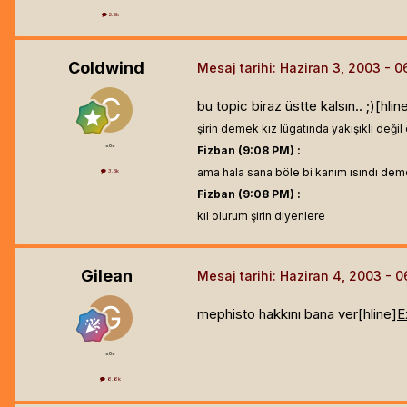
2.5k
Coldwind
Mesaj tarihi:
Haziran 3, 2003
bu topic biraz üstte kalsın.. ;)[hlin
şirin demek kız lügatında yakışıklı deği
=o=
Fizban (9:08 PM) :
ama hala sana böle bi kanım ısındı de
3.5k
Fizban (9:08 PM) :
kıl olurum şirin diyenlere
Gilean
Mesaj tarihi:
Haziran 4, 2003
mephisto hakkını bana ver[hline]
E
=o=
6.6k