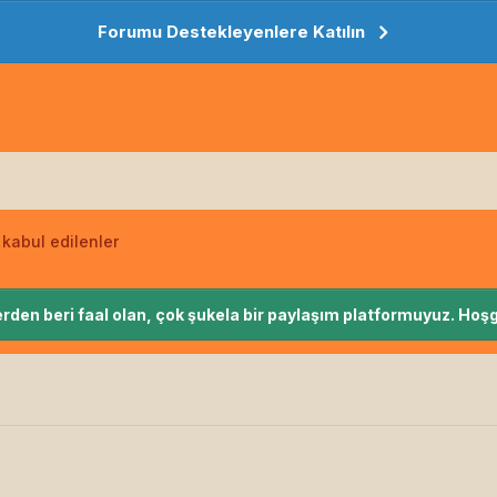
Forumu Destekleyenlere Katılın
 kabul edilenler
rden beri faal olan, çok şukela bir paylaşım platformuyuz. Hoşg