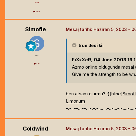
Mod
20.2k
Simofle
Mesaj tarihi:
Haziran 5, 2003
true
dedi ki:
=o=
FiXxXeR, 04 June 2003 19:19
2.1k
Azmo online oldugunda mesaj a
Give me the strength to be wha
ben atsam olurmu? :)[hline]
Simof
Limonum
-.-. --...--. .-.-.-.... ..-..-...-.-....-...
Coldwind
Mesaj tarihi:
Haziran 5, 2003