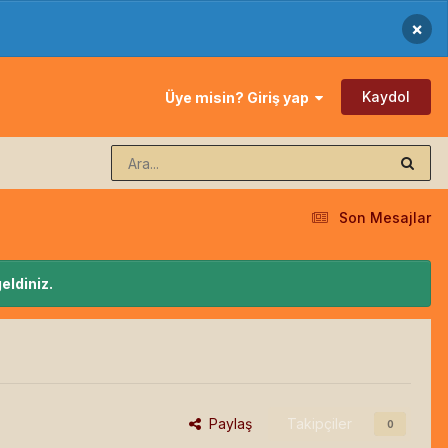
×
Kaydol
Üye misin? Giriş yap
Son Mesajlar
eldiniz.
Paylaş
Takipçiler
0