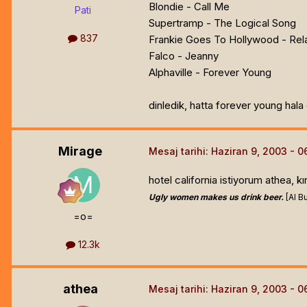
Blondie - Call Me
Pati
Supertramp - The Logical Song
837
Frankie Goes To Hollywood - Rel
Falco - Jeanny
Alphaville - Forever Young
dinledik, hatta forever young hala c
Mirage
Mesaj tarihi:
Haziran 9, 2003
hotel california istiyorum athea, kı
Ugly women makes us drink beer.
[Al B
=o=
12.3k
athea
Mesaj tarihi:
Haziran 9, 2003