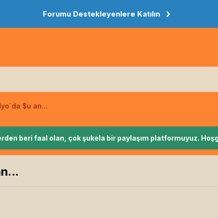
Forumu Destekleyenlere Katılın
yo`da $u an...
rden beri faal olan, çok şukela bir paylaşım platformuyuz. Hoşg
n...