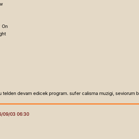
ow
' On
ght
bu telden devam edicek program. sufer calisma muzigi, seviorum b