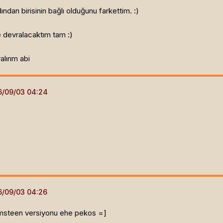
dan birisinin bağlı olduğunu farkettim. :)
 devralacaktım tam :)
alırım abi
msteen versiyonu ehe pekos =]