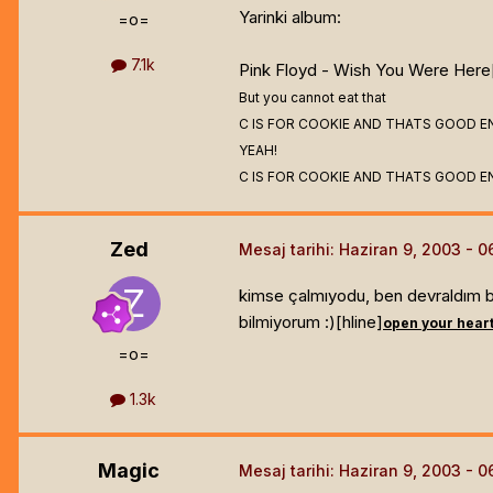
Yarinki album:
=o=
7.1k
Pink Floyd - Wish You Were Here[
But you cannot eat that
C IS FOR COOKIE AND THATS GOOD E
YEAH!
C IS FOR COOKIE AND THATS GOOD E
Zed
Mesaj tarihi:
Haziran 9, 2003
kimse çalmıyodu, ben devraldım bo
bilmiyorum :)[hline]
open your hear
=o=
1.3k
Magic
Mesaj tarihi:
Haziran 9, 2003