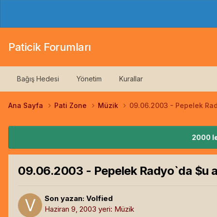
Paticik Forumları
Bağış Hedesi
Yönetim
Kurallar
Ana Sayfa
Pati Zone
Müzik
09.06.2003 - Pepelek Rad
2000 le
09.06.2003 - Pepelek Radyo`da $u a
Son yazan:
Volfied
Haziran 9, 2003
yeri:
Müzik