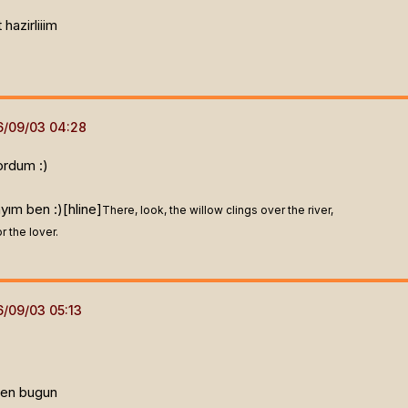
 hazirliiim
ordum :)
ayım ben :)[hline]
There, look, the willow clings over the river,
 the lover.
 ben bugun