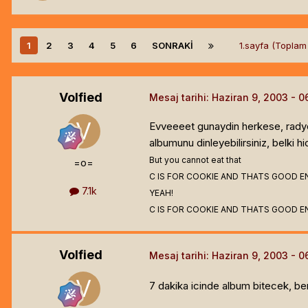
1
2
3
4
5
6
SONRAKI
1.sayfa (Topla
Volfied
Mesaj tarihi:
Haziran 9, 2003
Evveeeet gunaydin herkese, radyon
albumunu dinleyebilirsiniz, belki
But you cannot eat that
=o=
C IS FOR COOKIE AND THATS GOOD E
7.1k
YEAH!
C IS FOR COOKIE AND THATS GOOD E
Volfied
Mesaj tarihi:
Haziran 9, 2003
7 dakika icinde album bitecek, be