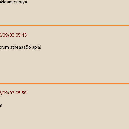
bakicam buraya
iyorum atheaaaöö apla!
im