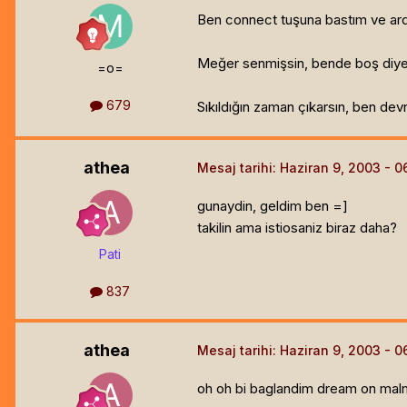
Ben connect tuşuna bastım ve ardın
Meğer senmişsin, bende boş diye
=o=
679
Sıkıldığın zaman çıkarsın, ben devr
athea
Mesaj tarihi:
Haziran 9, 2003
gunaydin, geldim ben =]
takilin ama istiosaniz biraz daha?
Pati
837
athea
Mesaj tarihi:
Haziran 9, 2003
oh oh bi baglandim dream on mal