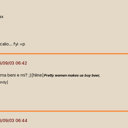
ax
alio... fyi =p
rma beni e mi? ;)[hline]
Pretty women makes us buy beer,
undy]