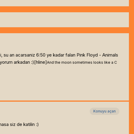
, su an acarsaniz 6:50 ye kadar falan Pink Floyd - Animals
iyorum arkadan :)[hline]
And the moon sometimes looks like a C
Konuyu açan
sa siz de katilin :)