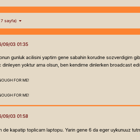
m 7 sayfa)
un gunluk acilisini yaptim gene sabahin korudne sozverdigim gibi
 hic dinleyen yoktur ama olsun, ben kendime dinlerken broadcast ed
NOUGH FOR ME!
NOUGH FOR ME!
n de kapatip toplicam laptopu. Yarin gene 6 da eger uykunuuz tutma