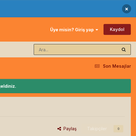
×
Kaydol
Üye misin? Giriş yap
Son Mesajlar
eldiniz.
Paylaş
Takipçiler
0