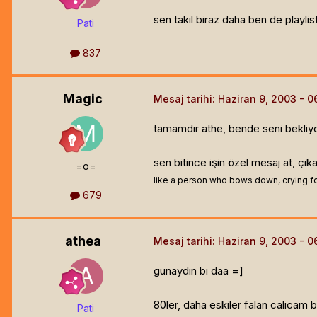
sen takil biraz daha ben de playlist
Pati
837
Magic
Mesaj tarihi:
Haziran 9, 2003
tamamdır athe, bende seni bekliy
sen bitince işin özel mesaj at, çık
=o=
like a person who bows down, crying for
679
athea
Mesaj tarihi:
Haziran 9, 2003
gunaydin bi daa =]
80ler, daha eskiler falan calicam
Pati