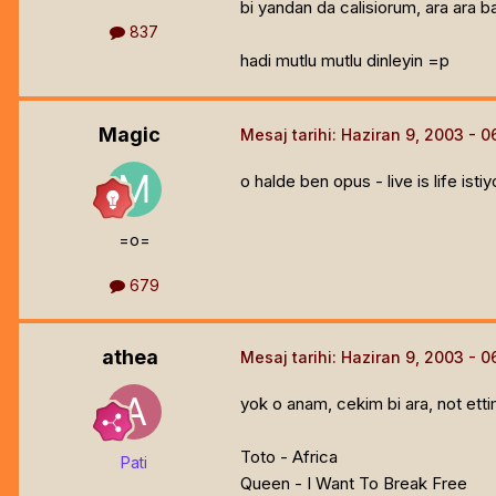
bi yandan da calisiorum, ara ara 
837
hadi mutlu mutlu dinleyin =p
Magic
Mesaj tarihi:
Haziran 9, 2003
o halde ben opus - live is life ist
=o=
679
athea
Mesaj tarihi:
Haziran 9, 2003
yok o anam, cekim bi ara, not ett
Toto - Africa
Pati
Queen - I Want To Break Free