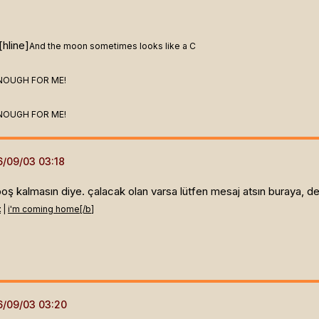
hline]
And the moon sometimes looks like a C
NOUGH FOR ME!
NOUGH FOR ME!
ş kalmasın diye. çalacak olan varsa lütfen mesaj atsın buraya, de
t
|
i'm coming home[/b]