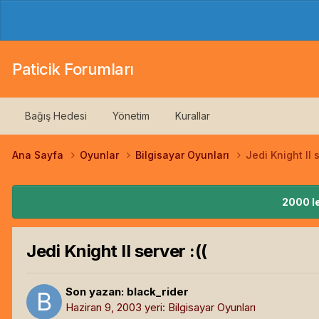
Paticik Forumları
Bağış Hedesi
Yönetim
Kurallar
Ana Sayfa
Oyunlar
Bilgisayar Oyunları
Jedi Knight II s
2000 le
Jedi Knight II server :((
Son yazan:
black_rider
Haziran 9, 2003
yeri:
Bilgisayar Oyunları