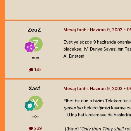
ZeuZ
Mesaj tarihi:
Haziran 9, 2003
Evet ya sozde 9 haziranda onarıla
olacaksa, IV. Dunya Savası'nın Ta
A. Eınsteın
=o=
1.4k
Xasf
Mesaj tarihi:
Haziran 9, 2003
Elbet bir gün o bizim Telekom'un i
gawurları
beklediğimizi kavrayacak
.. (Hoş hat kiralamaya da başladıla
=o=
269
:)[hline]
"Only then They shall ret