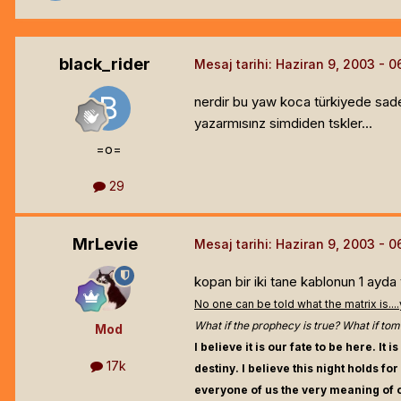
black_rider
Mesaj tarihi:
Haziran 9, 2003
nerdir bu yaw koca türkiyede sade
yazarmısınz simdiden tskler...
=o=
29
MrLevie
Mesaj tarihi:
Haziran 9, 2003
kopan bir iki tane kablonun 1 ayda 
No one can be told what the matrix is....y
What if the prophecy is true? What if tomo
Mod
I believe it is our fate to be here. It is
17k
destiny. I believe this night holds fo
everyone of us the very meaning of o