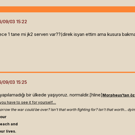
ce 1 tane mi jk2 serverı var??(direk isyan ettim ama kusura bakmay
yapılamadığı bir ülkede yaşıyoruz. normaldir.[hline]
Morpheus'tan özl
ou have to see it for yourself....
rrow the war could be over? Isn't that worth fighting for? Isn't that worth... dyin
 our
r each and
ur lives.