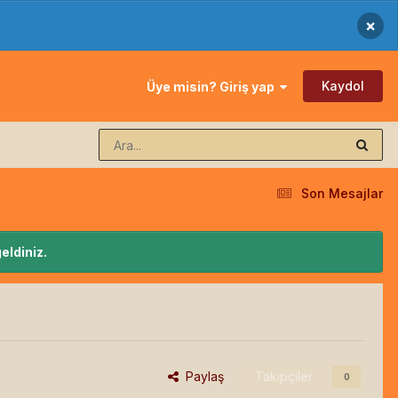
×
Kaydol
Üye misin? Giriş yap
Son Mesajlar
eldiniz.
Paylaş
Takipçiler
0