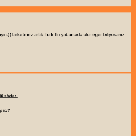
ın:))farketmez artık Turk fln yabancıda olur eger biliyosanız
ü sözler:
g for?