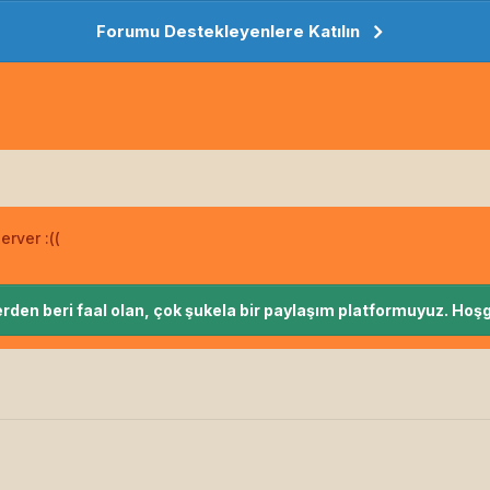
Forumu Destekleyenlere Katılın
erver :((
rden beri faal olan, çok şukela bir paylaşım platformuyuz. Hoşg