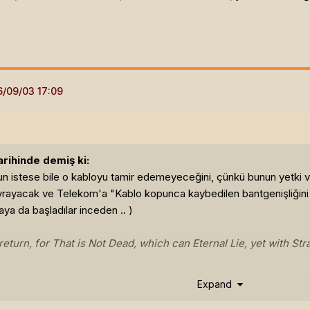
rihinde demiş ki:
n istese bile o kabloyu tamir edemeyeceğini, çünkü bunun yetki ve
rayacak ve Telekom'a "Kablo kopunca kaybedilen bantgenişliğini te
aya da başladılar inceden .. )
return, for That is Not Dead, which can Eternal Lie, yet with S
Expand