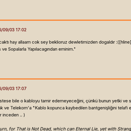
caktı hay allaam cok sey beklioruz dewletimizden dogaldır :([hline
s ve Sopalarla Yapılacagından eminim."
stese bile o kabloyu tamir edemeyeceğini, çünkü bunun yetki ve sor
 ve Telekom'a "Kablo kopunca kaybedilen bantgenişliğini telafi et
r inceden .. )
urn, for That is Not Dead, which can Eternal Lie, yet with Stra