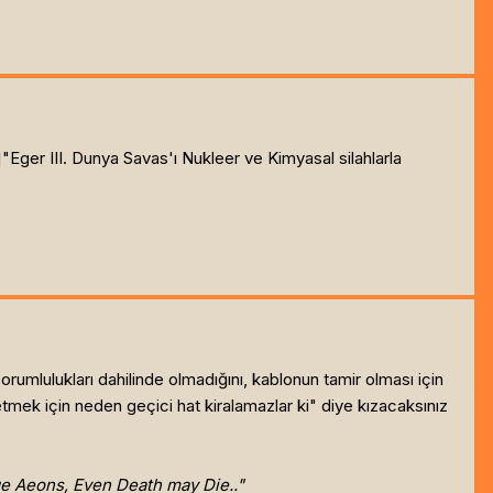
]
"Eger III. Dunya Savas'ı Nukleer ve Kimyasal silahlarla
umlulukları dahilinde olmadığını, kablonun tamir olması için
mek için neden geçici hat kiralamazlar ki" diye kızacaksınız
nge Aeons, Even Death may Die.."