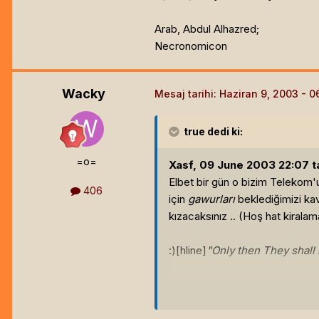
Arab, Abdul Alhazred;
Necronomicon
Wacky
Mesaj tarihi:
Haziran 9, 2003
true
dedi ki:
=o=
Xasf, 09 June 2003 22:07 ta
Elbet bir gün o bizim Telekom'u
406
için
gawurları
beklediğimizi kav
kızacaksınız .. (Hoş hat kiralam
:)[hline]
"Only then They shall 
Arab, Abdul Alhazred;
Necronomicon