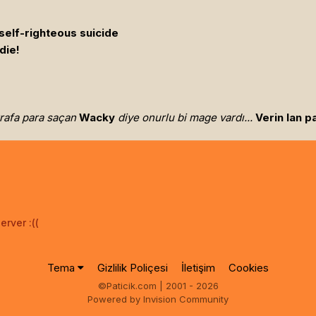
 self-righteous suicide
die!
trafa para saçan
Wacky
diye onurlu bi mage vardı...
Verin lan pa
erver :((
Tema
Gizlilik Poliçesi
İletişim
Cookies
©Paticik.com | 2001 - 2026
Powered by Invision Community