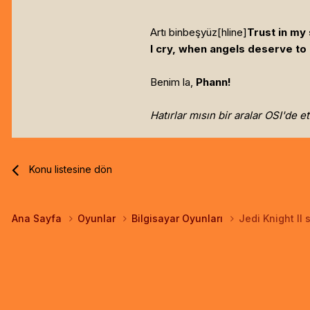
Artı binbeşyüz[hline]
Trust in my
I cry, when angels deserve to 
Benim la,
Phann!
Hatırlar mısın bir aralar OSI'de e
Konu listesine dön
Ana Sayfa
Oyunlar
Bilgisayar Oyunları
Jedi Knight II s