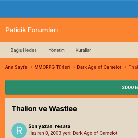
Paticik Forumları
Bağış Hedesi
Yönetim
Kurallar
Ana Sayfa
MMORPG Türleri
Dark Age of Camelot
Thal
2000 le
Thalion ve Wastiee
Son yazan:
resata
Haziran 8, 2003
yeri:
Dark Age of Camelot