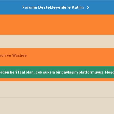
Forumu Destekleyenlere Katılın
ion ve Wastiee
rden beri faal olan, çok şukela bir paylaşım platformuyuz. Hoşg