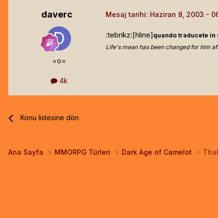
daverc
Mesaj tarihi:
Haziran 8, 2003
:tebrikz:[hline]
quando traducete in 
Life's mean has been changed for him af
=o=
4k
Konu listesine dön
Ana Sayfa
MMORPG Türleri
Dark Age of Camelot
Thal