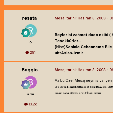
resata
Mesaj tarihi:
Haziran 8, 2003
Beyler bi zahmet daoc ekibi ( 
Tesekkürler...
=o=
[hline]
Seninle Cehenneme Bile G
291
ultrAslan-Izmir
Baggio
Mesaj tarihi:
Haziran 8, 2003
Aa bu Ozel Mesaj neymis ya, yeni 
L50 Elven Eldritch Officer of Soul Reavers, LGM
=o=
Email:
baggio@doruk.net.tr
| Icq:
5100111
13.2k