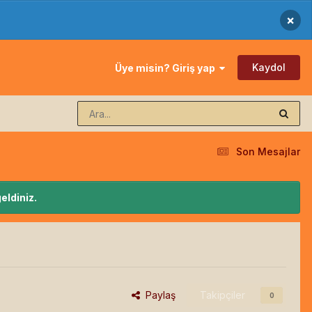
×
Kaydol
Üye misin? Giriş yap
Son Mesajlar
eldiniz.
Paylaş
Takipçiler
0