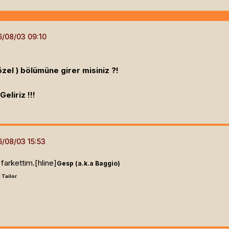
özel ) bölümüne girer misiniz ?!
eliriz !!!
farkettim.[hline]
Gesp (a.k.a Baggio)
 Tailor