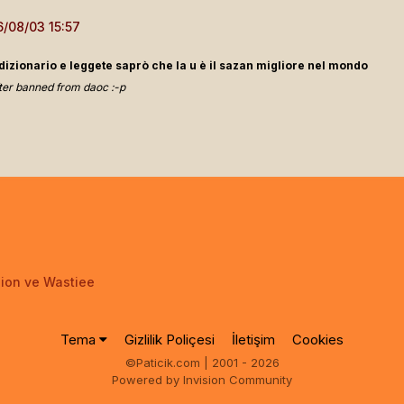
dizionario e leggete saprò che la u è il sazan migliore nel mondo
ter banned from daoc :-p
ion ve Wastiee
Tema
Gizlilik Poliçesi
İletişim
Cookies
©Paticik.com | 2001 - 2026
Powered by Invision Community