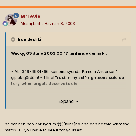
MrLevie
Mesaj tarihi:
Haziran 8, 2003
true
dedi ki:
Wacky, 09 June 2003 00:17 tarihinde demiş ki:
*!Abi 34976934766. kombinasyonda Pamela Anderson'ı
çıplak gördüm!!*[hline]
Trust in my self-righteous suicide
I cry, when angels deserve to die!
Benim la,
Phann!
Expand
Hatırlar mısın bir aralar OSI'de etrafa para saçan
Wacky
diye
onurlu bi mage vardı...
Verin lan paraları geri!
ne var ben hep görüyorum :):):)[hline]
no one can be told what the
matrix is....you have to see it for yourself....