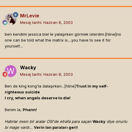
MrLevie
Mesaj tarihi:
Haziran 8, 2003
ben kendimi jessica biel le yalaşırken görmek isterdim.[hline]
no
one can be told what the matrix is....you have to see it for
yourself....
Wacky
Mesaj tarihi:
Haziran 8, 2003
Ben de king kong'la dalaşırken...[hline]
Trust in my self-
righteous suicide
I cry, when angels deserve to die!
Benim la,
Phann!
Hatırlar mısın bir aralar OSI'de etrafa para saçan
Wacky
diye onurlu
bi mage vardı...
Verin lan paraları geri!