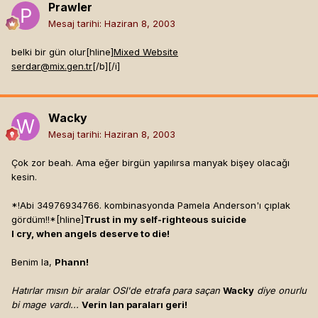
Prawler
Mesaj tarihi:
Haziran 8, 2003
belki bir gün olur[hline]
Mixed Website
serdar@mix.gen.tr
[/b]
[/i]
Wacky
Mesaj tarihi:
Haziran 8, 2003
Çok zor beah. Ama eğer birgün yapılırsa manyak bişey olacağı
kesin.
*!Abi 34976934766. kombinasyonda Pamela Anderson'ı çıplak
gördüm!!*[hline]
Trust in my self-righteous suicide
I cry, when angels deserve to die!
Benim la,
Phann!
Hatırlar mısın bir aralar OSI'de etrafa para saçan
Wacky
diye onurlu
bi mage vardı...
Verin lan paraları geri!