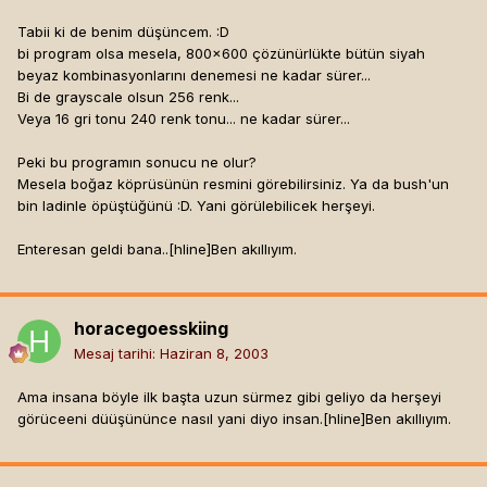
Tabii ki de benim düşüncem. :D
bi program olsa mesela, 800x600 çözünürlükte bütün siyah
beyaz kombinasyonlarını denemesi ne kadar sürer...
Bi de grayscale olsun 256 renk...
Veya 16 gri tonu 240 renk tonu... ne kadar sürer...
Peki bu programın sonucu ne olur?
Mesela boğaz köprüsünün resmini görebilirsiniz. Ya da bush'un
bin ladinle öpüştüğünü :D. Yani görülebilicek herşeyi.
Enteresan geldi bana..[hline]
Ben akıllıyım.
horacegoesskiing
Mesaj tarihi:
Haziran 8, 2003
Ama insana böyle ilk başta uzun sürmez gibi geliyo da herşeyi
görüceeni düüşününce nasıl yani diyo insan.[hline]
Ben akıllıyım.