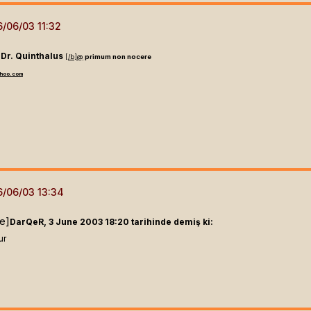
Dr. Quinthalus
[/b]
@
primum non nocere
hoo.com
ne]
DarQeR, 3 June 2003 18:20 tarihinde demiş ki:
ur