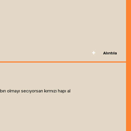
Alıntıla
rı olmayı secıyorsan kırmızı hapı al