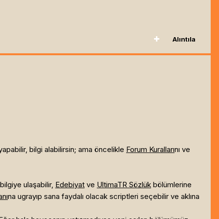
Alıntıla
abilir, bilgi alabilirsin; ama öncelikle
Forum Kuralları
nı ve
 bilgiye ulaşabilir,
Edebiyat
ve
UltimaTR Sözlük
bölümlerine
anı
na ugrayıp sana faydalı olacak scriptleri seçebilir ve aklına