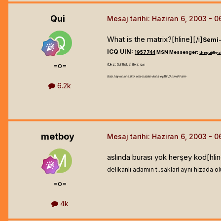
Qui
Mesaj tarihi:
Haziran 6, 2003
What is the matrix?[hline]
[/i]
Semi-
ICQ UIN:
1957744
MSN Messenger:
thequi@ya
=o=
(bkz:
Quinthalus) (bkz:
Qui)
Bazı hayvanlar eşittir ama bazıları daha eşittir /Animal Farm
6.2k
metboy
Mesaj tarihi:
Haziran 6, 2003
aslında burası yok herşey kod[hli
delikanlı adamın t..saklari aynı hizada ol
=o=
4k