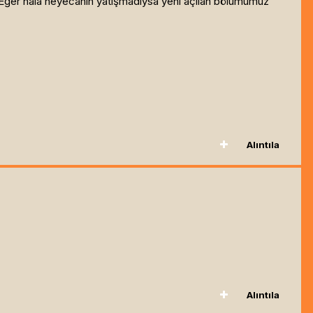
 Eğer hala heyecanın yatışmadıysa yeni açılan bölümümüz
Alıntıla
Alıntıla