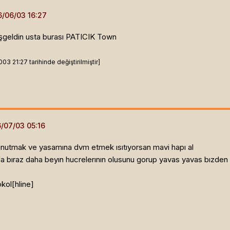
şgeldin usta burası PATICIK Town
3 21:27 tarihinde değiştirilmiştir]
unutmak ve yasamına dvm etmek ısıtıyorsan mavi hapı al
a bıraz daha beyın hucrelerının olusunu gorup yavas yavas bızden bı
kol[hline]