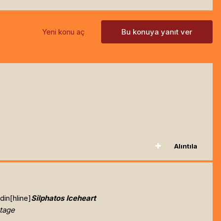
Yeni konu aç
Bu konuya yanıt ver
Alıntıla
din[hline]
Silphatos Iceheart
tage