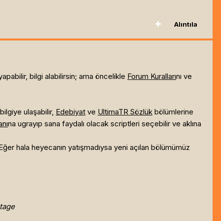
Alıntıla
abilir, bilgi alabilirsin; ama öncelikle
Forum Kuralları
nı ve
 bilgiye ulaşabilir,
Edebiyat
ve
UltimaTR Sözlük
bölümlerine
anı
na ugrayıp sana faydalı olacak scriptleri seçebilir ve aklına
 Eğer hala heyecanın yatışmadıysa yeni açılan bölümümüz
tage