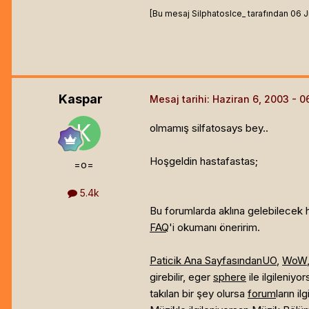
[Bu mesaj SilphatosIce_ tarafından 06 Ju
Kaspar
Mesaj tarihi:
Haziran 6, 2003
olmamış silfatosays bey..
Hoşgeldin hastafastas;
=o=
5.4k
Bu forumlarda aklına gelebilecek he
FAQ
'i okumanı öneririm.
Paticik Ana Sayfasından
UO
,
WoW
girebilir, eger
sphere
ile ilgileniy
takılan bir şey olursa
forum
ların i