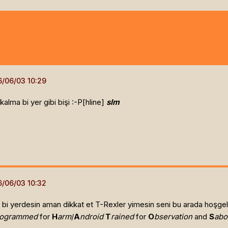
lma bi yer gibi bişi :-P[hline]
slm
bi yerdesin aman dikkat et T-Rexler yimesin seni bu arada hoşgel
rogrammed
for
H
arm
/
A
ndroid
T
rained
for
O
bservation
and
S
abo