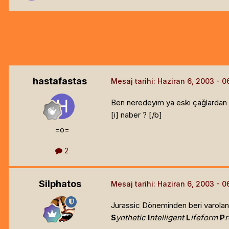
hastafastas
Mesaj tarihi:
Haziran 6, 2003
Ben neredeyim ya eski çağlardan ka
[i]
naber ? [/b]
=o=
2
Silphatos
Mesaj tarihi:
Haziran 6, 2003
Jurassic Döneminden beri varolan 
S
ynthetic
I
ntelligent
L
ifeform
P