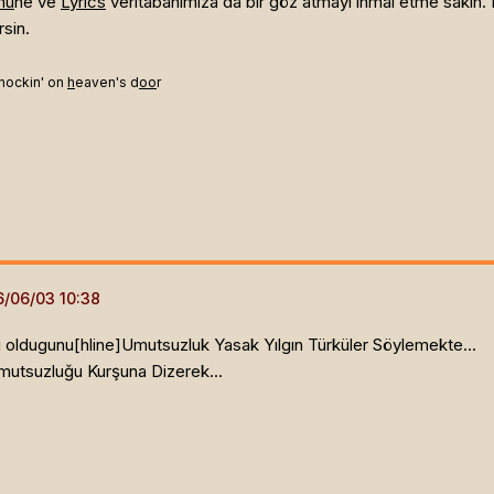
mü
ne ve
Lyrics
veritabanımıza da bir göz atmayı ihmal etme sakın.
rsin.
nockin' on
h
eaven's d
oo
r
 oldugunu[hline]
Umutsuzluk Yasak Yılgın Türküler Söylemekte...
utsuzluğu Kurşuna Dizerek...