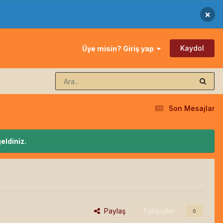
×
Kaydol
Üye misin? Giriş yap
Son Mesajlar
eldiniz.
Paylaş
Takipçiler
0