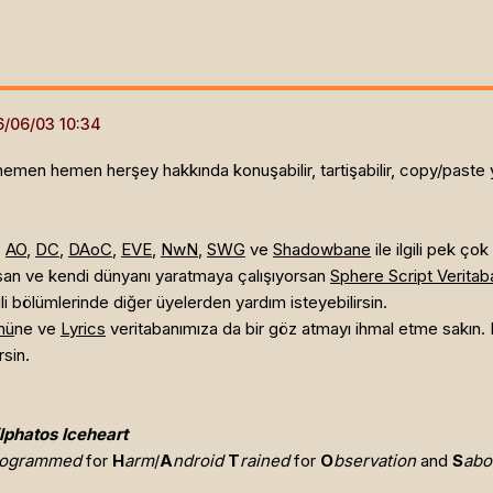
men hemen herşey hakkında konuşabilir, tartişabilir, copy/paste yap
,
AO
,
DC
,
DAoC
,
EVE
,
NwN
,
SWG
ve
Shadowbane
ile ilgili pek çok
orsan ve kendi dünyanı yaratmaya çalışıyorsan
Sphere Script Veritab
lgili bölümlerinde diğer üyelerden yardım isteyebilirsin.
mü
ne ve
Lyrics
veritabanımıza da bir göz atmayı ihmal etme sakın.
rsin.
lphatos Iceheart
rogrammed
for
H
arm
/
A
ndroid
T
rained
for
O
bservation
and
S
abo