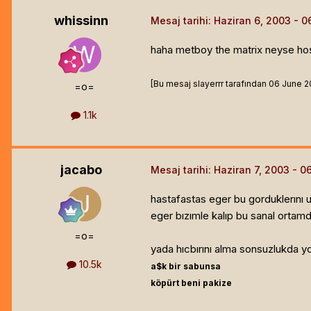
whissinn
Mesaj tarihi:
Haziran 6, 2003
haha metboy the matrix neyse ho
[Bu mesaj slayerrr tarafından 06 June 200
=o=
1.1k
jacabo
Mesaj tarihi:
Haziran 7, 2003
hastafastas eger bu gorduklerını 
eger bızımle kalıp bu sanal ortamd
=o=
yada hıcbırını alma sonsuzlukda yo
10.5k
a$k bir sabunsa
köpürt beni pakize