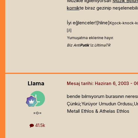
Müzikle ilgileniyorsan
Müzik Bölü
komik
te biraz gezinip neşelenebili
İyi eğlenceler![hline]
K
n
ock-knock-k
[/i]
Yumuşatma eklerine hayır.
Biz Anti
Patik
'iz.UltimaTR
Llama
Mesaj tarihi:
Haziran 6, 2003
bende bılmıyorum burasının neresı
Çünkü;Yürüyor Umudun Ordusu,Um
Metall Ethlos & Athelas Ethlos
=o=
41.5k