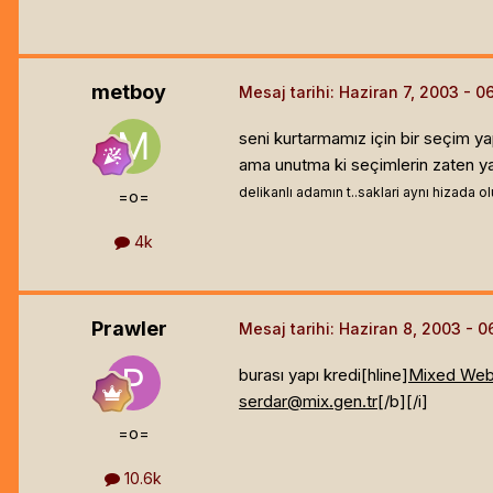
metboy
Mesaj tarihi:
Haziran 7, 2003
seni kurtarmamız için bir seçim y
ama unutma ki seçimlerin zaten ya
delikanlı adamın t..saklari aynı hizada ol
=o=
4k
Prawler
Mesaj tarihi:
Haziran 8, 2003
burası yapı kredi[hline]
Mixed Web
serdar@mix.gen.tr
[/b]
[/i]
=o=
10.6k