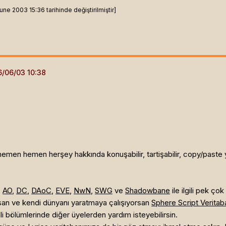
ne 2003 15:36 tarihinde değiştirilmiştir]
men hemen herşey hakkında konuşabilir, tartişabilir, copy/paste yap
,
AO
,
DC
,
DAoC
,
EVE
,
NwN
,
SWG
ve
Shadowbane
ile ilgili pek çok
orsan ve kendi dünyanı yaratmaya çalışıyorsan
Sphere Script Veritab
lgili bölümlerinde diğer üyelerden yardım isteyebilirsin.