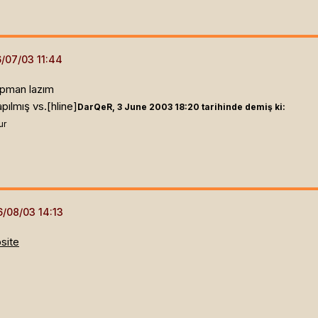
apman lazım
pılmış vs.[hline]
DarQeR, 3 June 2003 18:20 tarihinde demiş ki:
ur
site