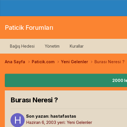
Paticik Forumları
Bağış Hedesi
Yönetim
Kurallar
Ana Sayfa
Paticik.com
Yeni Gelenler
Burası Neresi ?
2000 le
Burası Neresi ?
Son yazan:
hastafastas
Haziran 6, 2003
yeri:
Yeni Gelenler