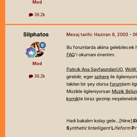
Mod
36.2k
Silphatos
Mesaj tarihi:
Haziran 6, 2003
Bu forumlarda aklına gelebilecek he
FAQ
'i okumanı öneririm.
Mod
Paticik Ana Sayfasından
UO
,
WoW
36.2k
girebilir, eger
sphere
ile ilgileniy
takılan bir şey olursa
forum
ların i
Müzikle ilgileniyorsan
Müzik Bölü
komik
te biraz gezinip neşelenebili
Hadi bakalım kolay gele...[hline]
Si
S
ynthetic
I
ntelligent
L
ifeform
P