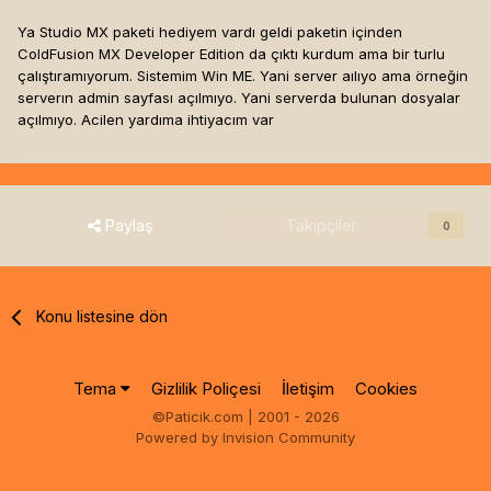
Ya Studio MX paketi hediyem vardı geldi paketin içinden
ColdFusion MX Developer Edition da çıktı kurdum ama bir turlu
çalıştıramıyorum. Sistemim Win ME. Yani server aılıyo ama örneğin
serverın admin sayfası açılmıyo. Yani serverda bulunan dosyalar
açılmıyo. Acilen yardıma ihtiyacım var
Paylaş
Takipçiler
0
Konu listesine dön
Tema
Gizlilik Poliçesi
İletişim
Cookies
©Paticik.com | 2001 - 2026
Powered by Invision Community