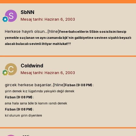
SbNN
Mesaj tarihi:
Haziran 6, 2003
Herkese hayırlı olsun...[hline]
Fenerbahcelilerin 55bin sosislisini kesip
yemekle suçlanan ve aynı zamanda bjk'nin galibiyetine sevinen siyahlı beyazlı
alacalı bulacalı sevimli ihtiyar mahlukat!!!
Coldwind
Mesaj tarihi:
Haziran 6, 2003
gircek herkese başarılar..[hline]
Fizban (9:08 PM) :
şirin demek kız lügatında yakışıklı değil demek
Fizban (9:08 PM) :
ama hala sana böle bi kanım ısındı demek
Fizban (9:08 PM) :
kıl olurum şirin diyenlere