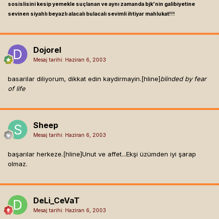
sosislisini kesip yemekle suçlanan ve aynı zamanda bjk'nin galibiyetine
sevinen siyahlı beyazlı alacalı bulacalı sevimli ihtiyar mahlukat!!!
Dojorel
Mesaj tarihi:
Haziran 6, 2003
basarilar diliyorum, dikkat edin kaydirmayin.[hline]
blinded by fear
of life
Sheep
Mesaj tarihi:
Haziran 6, 2003
başarılar herkeze.[hline]
Unut ve affet...Ekşi üzümden iyi şarap
olmaz.
DeLi_CeVaT
Mesaj tarihi:
Haziran 6, 2003