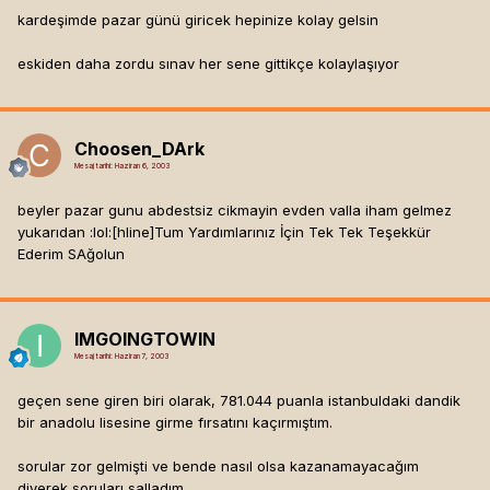
kardeşimde pazar günü giricek hepinize kolay gelsin
eskiden daha zordu sınav her sene gittikçe kolaylaşıyor
Choosen_DArk
Mesaj tarihi:
Haziran 6, 2003
beyler pazar gunu abdestsiz cikmayin evden valla iham gelmez
yukarıdan :lol:[hline]
Tum Yardımlarınız İçin Tek Tek Teşekkür
Ederim SAğolun
IMGOINGTOWIN
Mesaj tarihi:
Haziran 7, 2003
geçen sene giren biri olarak, 781.044 puanla istanbuldaki dandik
bir anadolu lisesine girme fırsatını kaçırmıştım.
sorular zor gelmişti ve bende nasıl olsa kazanamayacağım
diyerek soruları salladım.