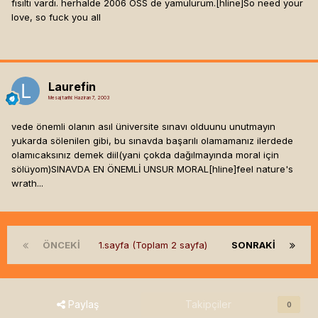
fısıltı vardı. herhalde 2006 ÖSS de yamulurum.[hline]
So need your
love, so fuck you all
Laurefin
Mesaj tarihi:
Haziran 7, 2003
vede önemli olanın asıl üniversite sınavı olduunu unutmayın
yukarda sölenilen gibi, bu sınavda başarılı olamamanız ilerdede
olamıcaksınız demek diil(yani çokda dağılmayında moral için
sölüyom)SINAVDA EN ÖNEMLİ UNSUR MORAL[hline]
feel nature's
wrath...
ÖNCEKI
1.sayfa (Toplam 2 sayfa)
SONRAKI
Paylaş
Takipçiler
0