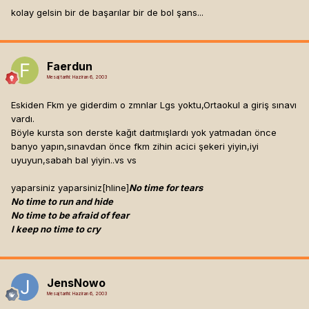
kolay gelsin bir de başarılar bir de bol şans...
Faerdun
Mesaj tarihi:
Haziran 6, 2003
Eskiden Fkm ye giderdim o zmnlar Lgs yoktu,Ortaokul a giriş sınavı
vardı.
Böyle kursta son derste kağıt daıtmışlardı yok yatmadan önce
banyo yapın,sınavdan önce fkm zihin acici şekeri yiyin,iyi
uyuyun,sabah bal yiyin..vs vs
yaparsiniz yaparsiniz[hline]
No time for tears
No time to run and hide
No time to be afraid of fear
I keep no time to cry
JensNowo
Mesaj tarihi:
Haziran 6, 2003