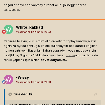
başarılar heyecan yapmayın rahat olun..[hline]
get bored..
icq: 67083813
White_Rakkad
Mesaj tarihi:
Haziran 6, 2003
Yanınıza bi avuç kuru üzüm alın dikkatinizi toplayamadıkça atın
ağzınıza ayrıca sivri uçlu kalem kullanmyaın çok dandik kağıtlar
hemen yırtılıyor.. Başarılar. Sabah supradym veya megadyn için
hea![hline]
3 günde 184 kullanıcıya ulaşan
forum
umuzu daha da
renkli yapmak için sizleri
davet ediyorum..
-Wissy
Mesaj tarihi:
Haziran 6, 2003
true
dedi ki:
White_Rakkad, 06 June 2003 22:56 tarihinde demiş ki: