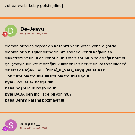
zuhea walla kolay gelsin[hline]
De-Jeavu
Mesaj tarihi:
Haziran 6, 2003
elemanlar telaş yapmayın.Kafanızı verin yeter yane dışarda
olanlanlar sizi ilgilendirmesin.Siz sadece kendi kağıdınıza
dikkatinizi verin.Bi de rahat olun zaten zor bir sınav değil normal
çalışmayla birlikte mantığını kullanabilen herkesin kazanabileceği
bir sınav BAŞARILAR...[hline]
_K_SeD_ saygıyla sunar...
Don`t trouble trouble till trouble troubles you!
kyle:
Ooo BABA hoşgeldin...
baba:
hoşbulduk,hoşbulduk...
kyle:
BABA sen ingilizce biliyon mu?
baba:
Benim kafamı bozmayın.!!!
slayer__
Mesaj tarihi:
Haziran 6, 2003