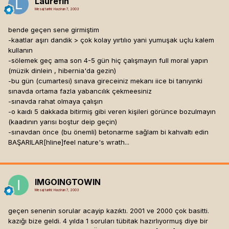
Laurefin
Mesaj tarihi:
Haziran 7, 2003
bende geçen sene girmiştim
-kaatlar aşırı dandik > çok kolay yırtılıo yani yumuşak uçlu kalem
kullanın
-sölemek geç ama son 4-5 gün hiç çalışmayın full moral yapın
(müzik dinlein , hibernia'da gezin)
-bu gün (cumartesi) sınava gireceiniz mekanı iice bi tanıyınki
sınavda ortama fazla yabancılık çekmeesiniz
-sınavda rahat olmaya çalışın
-o kaıdı 5 dakkada bitirmiş gibi veren kişileri görünce bozulmayın
(kaadının yarısı boştur deip geçin)
-sınavdan önce (bu önemli) betonarme sağlam bi kahvaltı edin
BAŞARILAR[hline]
feel nature's wrath...
IMGOINGTOWIN
Mesaj tarihi:
Haziran 7, 2003
geçen senenin sorular acayip kazıktı. 2001 ve 2000 çok basitti.
kazığı bize geldi. 4 yılda 1 soruları tübitak hazırlıyormuş diye bir