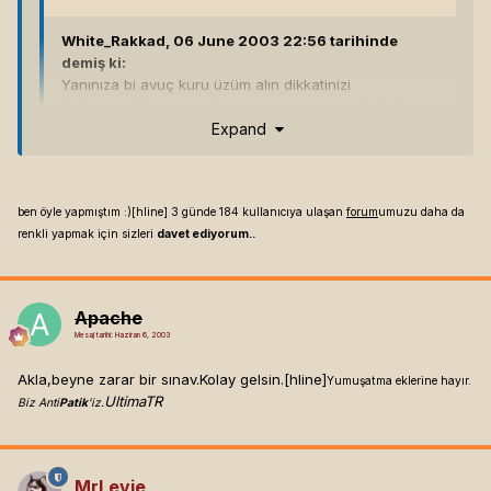
White_Rakkad, 06 June 2003 22:56 tarihinde
demiş ki:
Yanınıza bi avuç kuru üzüm alın dikkatinizi
toplayamadıkça atın ağzınıza ayrıca sivri uçlu kalem
Expand
kullanmyaın çok dandik kağıtlar hemen yırtılıyor..
Başarılar. Sabah supradym veya megadyn için hea!
[hline]
3 günde 184 kullanıcıya ulaşan
forum
umuzu
daha da renkli yapmak için sizleri
davet ediyorum..
ben öyle yapmıştım :)[hline]
3 günde 184 kullanıcıya ulaşan
Expand
forum
umuzu daha da
renkli yapmak için sizleri
davet ediyorum..
Abartmayin be..[hline]
tHe Original
fi$h
Apache
Mesaj tarihi:
Haziran 6, 2003
Akla,beyne zarar bir sınav.Kolay gelsin.[hline]
Yumuşatma eklerine hayır.
UltimaTR
Biz Anti
Patik
'iz.
MrLevie