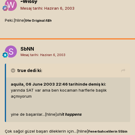
-Wissy
Mesaj tarihi:
Haziran 6, 2003
Peki.[hline]
tHe Original
fi$h
SbNN
Mesaj tarihi:
Haziran 6, 2003
true
dedi ki:
aquila, 06 June 2003 22:46 tarihinde demiş ki:
yarında SAT var ama ben kocaman harflerle başlık
açmıyorum
yine de başarılar...[hline]
sh
it happens
Çok sağol güzel başarı dileklerin için...[hline]
Fenerbahcelilerin 55bin