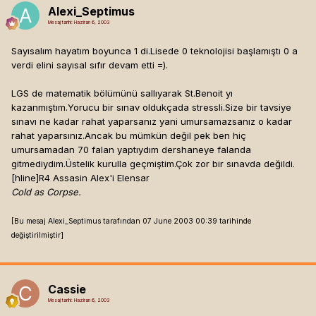
Alexi_Septimus
Mesaj tarihi:
Haziran 6, 2003
Sayısalım hayatım boyunca 1 di.Lisede 0 teknolojisi başlamıştı 0 a
verdi elini sayısal sıfır devam etti =).
LGS de matematik bölümünü sallıyarak St.Benoit yı
kazanmıştım.Yorucu bir sınav oldukçada stressli.Size bir tavsiye
sınavı ne kadar rahat yaparsanız yani umursamazsanız o kadar
rahat yaparsınız.Ancak bu mümkün değil pek ben hiç
umursamadan 70 falan yaptıydım dershaneye falanda
gitmediydim.Üstelik kurulla geçmiştim.Çok zor bir sınavda değildi.
[hline]
R4 Assasin Alex'i Elensar
Cold as Corpse.
[Bu mesaj Alexi_Septimus tarafından 07 June 2003 00:39 tarihinde
değiştirilmiştir]
Cassie
Mesaj tarihi:
Haziran 6, 2003