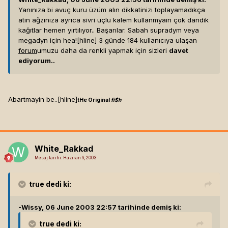
Yanınıza bi avuç kuru üzüm alın dikkatinizi toplayamadıkça
atın ağzınıza ayrıca sivri uçlu kalem kullanmyaın çok dandik
kağıtlar hemen yırtılıyor.. Başarılar. Sabah supradym veya
megadyn için hea![hline]
3 günde 184 kullanıcıya ulaşan
forum
umuzu daha da renkli yapmak için sizleri
davet
ediyorum..
Abartmayin be..[hline]
tHe Original
fi$h
White_Rakkad
Mesaj tarihi:
Haziran 6, 2003
true
dedi ki:
-Wissy, 06 June 2003 22:57 tarihinde demiş ki:
true
dedi ki: