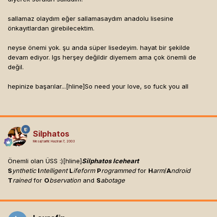
sallamaz olaydım eğer sallamasaydım anadolu lisesine
önkayıtlardan girebilecektim.
neyse önemi yok. şu anda süper lisedeyim. hayat bir şekilde
devam ediyor. lgs herşey değildir diyemem ama çok önemli de
değil.
hepinize başarılar...[hline]
So need your love, so fuck you all
Silphatos
Mesaj tarihi:
Haziran 7, 2003
Önemli olan ÜSS :)[hline]
Silphatos Iceheart
S
ynthetic
I
ntelligent
L
ifeform
P
rogrammed
for
H
arm
/
A
ndroid
T
rained
for
O
bservation
and
S
abotage