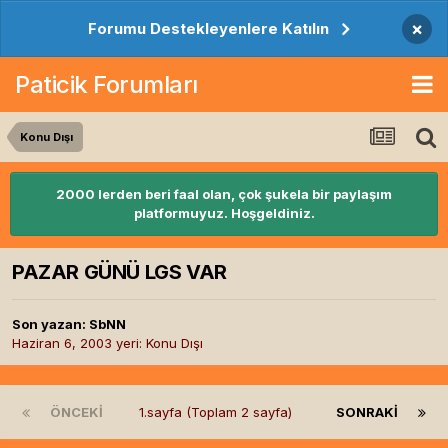
×
Forumu Destekleyenlere Katılın
Paticik Forumları
Konu Dışı
2000 lerden beri faal olan, çok şukela bir paylaşım
platformuyuz. Hoşgeldiniz.
PAZAR GÜNÜ LGS VAR
Son yazan:
SbNN
Haziran 6, 2003
yeri:
Konu Dışı
ÖNCEKI
1.sayfa (Toplam 2 sayfa)
SONRAKI