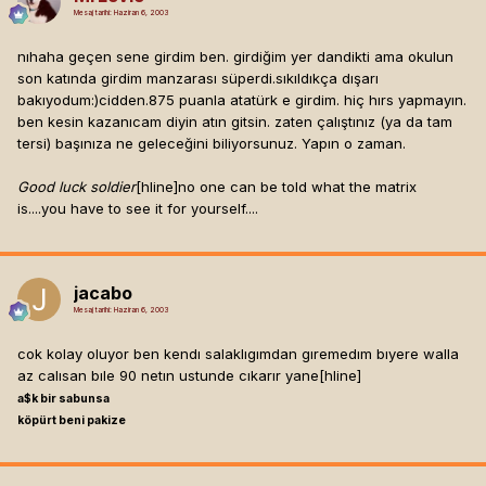
Mesaj tarihi:
Haziran 6, 2003
nıhaha geçen sene girdim ben. girdiğim yer dandikti ama okulun
son katında girdim manzarası süperdi.sıkıldıkça dışarı
bakıyodum:)cidden.875 puanla atatürk e girdim. hiç hırs yapmayın.
ben kesin kazanıcam diyin atın gitsin. zaten çalıştınız (ya da tam
tersi) başınıza ne geleceğini biliyorsunuz. Yapın o zaman.
Good luck soldier
[hline]
no one can be told what the matrix
is....you have to see it for yourself....
jacabo
Mesaj tarihi:
Haziran 6, 2003
cok kolay oluyor ben kendı salaklıgımdan gıremedım bıyere walla
az calısan bıle 90 netın ustunde cıkarır yane[hline]
a$k bir sabunsa
köpürt beni pakize