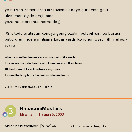
ya bu son zamanlarda kız tavlamak baya gündeme geldi.
ulem mart ayıda geçti ama..
yaza hazırlanıonus herhalde ;)
PS: sitede aratırsan konuyu geniş özetini bulabilirsin. ee burası
paticik. en ince ayrıntısına kadar vardır konunun özeti. :)[hline]
-
k.o.c.
web site
..............................................................................
When a man lies he murders some part of the world
These are the pale deaths which men miscall their lives
All this I cannot bear to witness anymore
Cannot the kingdom of salvation take me home
...............................................................................
=-¤|¶¯`°²¤>
<¤²°`¯¤|¶-=
§hëKÎLChøCùQ
BabacumMostors
Mesaj tarihi:
Haziran 5, 2003
onlar beni tavlıyor...[hline]
Wasn't it fun? Let's try something else...