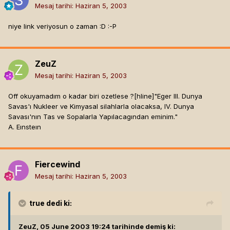
Mesaj tarihi:
Haziran 5, 2003
niye link veriyosun o zaman :D :-P
ZeuZ
Mesaj tarihi:
Haziran 5, 2003
Off okuyamadım o kadar biri ozetlese ?[hline]
"Eger III. Dunya
Savas'ı Nukleer ve Kimyasal silahlarla olacaksa, IV. Dunya
Savası'nın Tas ve Sopalarla Yapılacagından eminim."
A. Eınsteın
Fiercewind
Mesaj tarihi:
Haziran 5, 2003
true
dedi ki:
ZeuZ, 05 June 2003 19:24 tarihinde demiş ki: