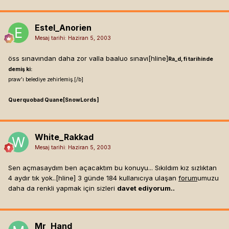
Estel_Anorien
Mesaj tarihi:
Haziran 5, 2003
öss sınavından daha zor valla baaluo sınavı[hline]
Ra_d, fi tarihinde
demiş ki:
praw'ı belediye zehirlemiş.[/b]
Querquobad Quane[SnowLords]
White_Rakkad
Mesaj tarihi:
Haziran 5, 2003
Sen açmasaydım ben açacaktım bu konuyu... Sıkıldım kız sızlıktan
4 aydır tık yok..[hline]
3 günde 184 kullanıcıya ulaşan
forum
umuzu
daha da renkli yapmak için sizleri
davet ediyorum..
Mr_Hand