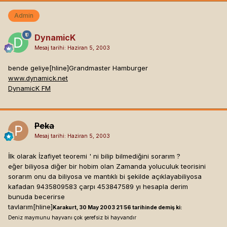
Admin
DynamicK
Mesaj tarihi:
Haziran 5, 2003
bende geliye[hline]
Grandmaster Hamburger
www.dynamick.net
DynamicK FM
Peka
Mesaj tarihi:
Haziran 5, 2003
İlk olarak İzafiyet teoremi ' ni bilip bilmediğini sorarım ?
eğer biliyosa diğer bir hobim olan Zamanda yoluculuk teorisini
sorarım onu da biliyosa ve mantıklı bi şekilde açıklayabiliyosa
kafadan 9435809583 çarpı 453847589 yı hesapla derim
bunuda becerirse
tavlarım[hline]
Karakurt, 30 May 2003 21:56 tarihinde demiş ki:
Deniz maymunu hayvanı çok şerefsiz bi hayvandır