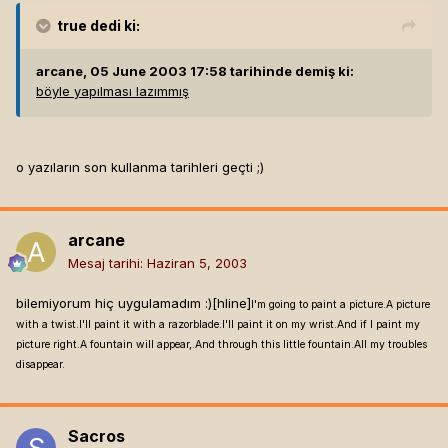
true
dedi ki:
arcane, 05 June 2003 17:58 tarihinde demiş ki:
böyle yapılması lazımmış
o yazıların son kullanma tarihleri geçti ;)
arcane
Mesaj tarihi:
Haziran 5, 2003
bilemiyorum hiç uygulamadım :)[hline]
I'm going to paint a picture.A picture
with a twist.I'll paint it with a razorblade.I'll paint it on my wrist.And if I paint my
picture right.A fountain will appear,.And through this little fountain.All my troubles
disappear.
Sacros