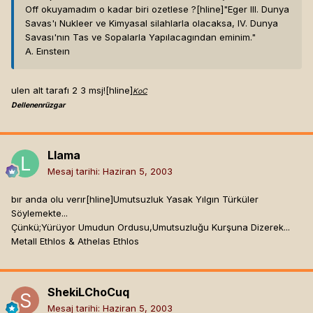
Off okuyamadım o kadar biri ozetlese ?[hline]
"Eger III. Dunya
Savas'ı Nukleer ve Kimyasal silahlarla olacaksa, IV. Dunya
Savası'nın Tas ve Sopalarla Yapılacagından eminim."
A. Eınsteın
ulen alt tarafı 2 3 msj![hline]
KoC
Dellenenrüzgar
Llama
Mesaj tarihi:
Haziran 5, 2003
bır anda olu verır[hline]
Umutsuzluk Yasak Yılgın Türküler
Söylemekte...
Çünkü;Yürüyor Umudun Ordusu,Umutsuzluğu Kurşuna Dizerek...
Metall Ethlos & Athelas Ethlos
ShekiLChoCuq
Mesaj tarihi:
Haziran 5, 2003