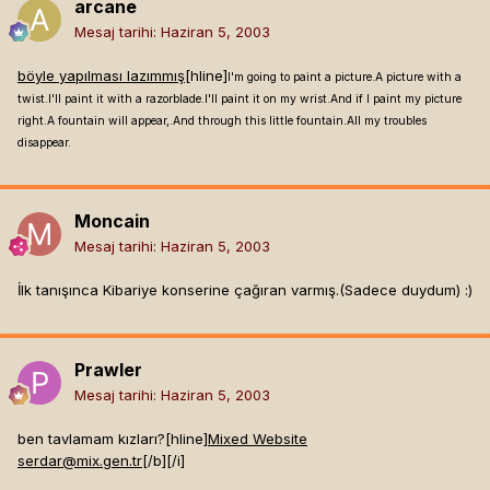
arcane
Mesaj tarihi:
Haziran 5, 2003
böyle yapılması lazımmış
[hline]
I'm going to paint a picture.A picture with a
twist.I'll paint it with a razorblade.I'll paint it on my wrist.And if I paint my picture
right.A fountain will appear,.And through this little fountain.All my troubles
disappear.
Moncain
Mesaj tarihi:
Haziran 5, 2003
İlk tanışınca Kibariye konserine çağıran varmış.(Sadece duydum) :)
Prawler
Mesaj tarihi:
Haziran 5, 2003
ben tavlamam kızları?[hline]
Mixed Website
serdar@mix.gen.tr
[/b]
[/i]