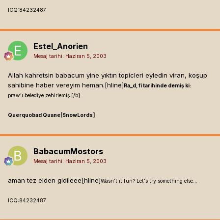
ICQ:84232487
Estel_Anorien
Mesaj tarihi:
Haziran 5, 2003
Allah kahretsin babacum yine yıktın topicleri eyledin viran, koşup
sahibine haber vereyim heman.[hline]
Ra_d, fi tarihinde demiş ki:
praw'ı belediye zehirlemiş.[/b]
Querquobad Quane[SnowLords]
BabacumMostors
Mesaj tarihi:
Haziran 5, 2003
aman tez elden gidileee[hline]
Wasn't it fun? Let's try something else...
ICQ:84232487