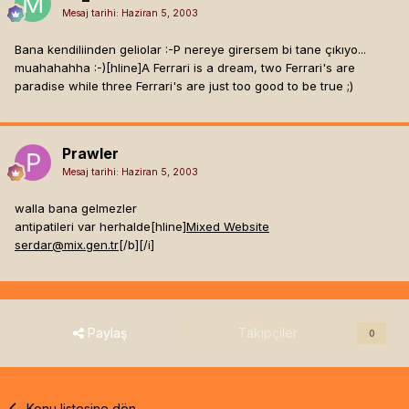
Mesaj tarihi:
Haziran 5, 2003
Bana kendiliinden geliolar :-P nereye girersem bi tane çıkıyo...
muahahahha :-)[hline]
A Ferrari is a dream, two Ferrari's are
paradise while three Ferrari's are just too good to be true ;)
Prawler
Mesaj tarihi:
Haziran 5, 2003
walla bana gelmezler
antipatileri var herhalde[hline]
Mixed Website
serdar@mix.gen.tr
[/b]
[/i]
Paylaş
Takipçiler
0
Konu listesine dön