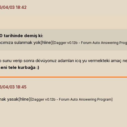
 tarihinde demiş ki:
cımıza sulanmak yok[hline]
[Dagger v0.12b - Forum Auto Answering Pro
o sunu verip sonra dövüyonuz adamları icq yu vermekteki amaç ne
eni tele kurbağa :)
nmak yasak[hline]
[Dagger v0.12b - Forum Auto Answering Program]