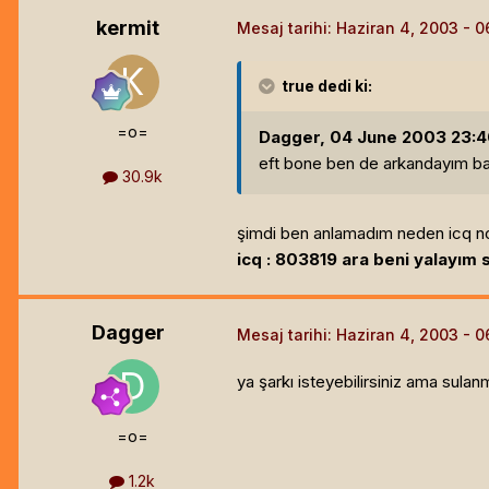
kermit
Mesaj tarihi:
Haziran 4, 2003
true
dedi ki:
=o=
Dagger, 04 June 2003 23:40
eft bone ben de arkandayım ba
30.9k
şimdi ben anlamadım neden icq n
icq : 803819 ara beni yalayım s
Dagger
Mesaj tarihi:
Haziran 4, 2003
ya şarkı isteyebilirsiniz ama sula
=o=
1.2k