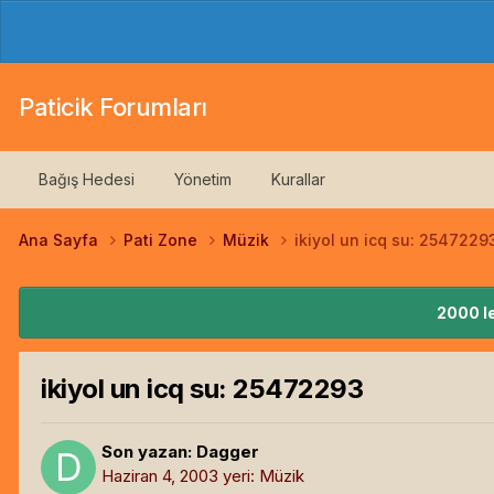
Paticik Forumları
Bağış Hedesi
Yönetim
Kurallar
Ana Sayfa
Pati Zone
Müzik
ikiyol un icq su: 2547229
2000 le
ikiyol un icq su: 25472293
Son yazan:
Dagger
Haziran 4, 2003
yeri:
Müzik