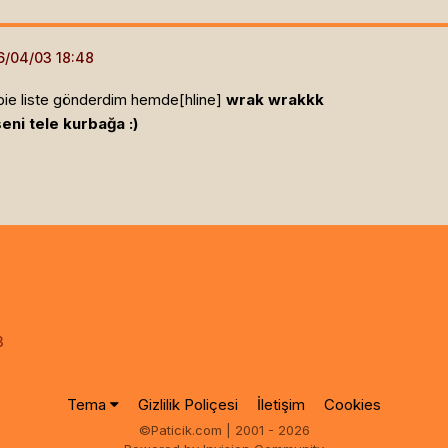
bie liste gönderdim hemde[hline]
wrak wrakkk
eni tele kurbağa :)
3
Tema
Gizlilik Poliçesi
İletişim
Cookies
©Paticik.com | 2001 - 2026