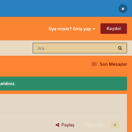
×
Kaydol
Üye misin? Giriş yap
Son Mesajlar
eldiniz.
Paylaş
Takipçiler
0