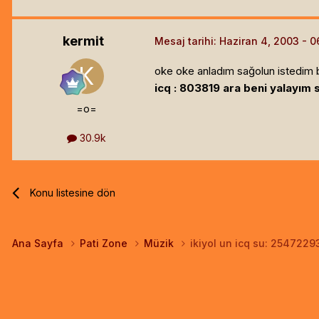
kermit
Mesaj tarihi:
Haziran 4, 2003
oke oke anladım sağolun istedim 
icq : 803819 ara beni yalayım s
=o=
30.9k
Konu listesine dön
Ana Sayfa
Pati Zone
Müzik
ikiyol un icq su: 2547229