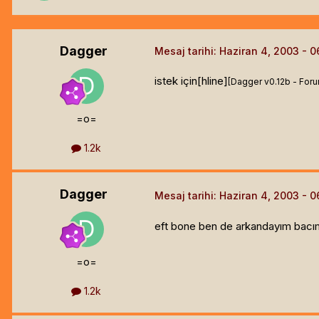
Dagger
Mesaj tarihi:
Haziran 4, 2003
istek için[hline]
[Dagger v0.12b - For
=o=
1.2k
Dagger
Mesaj tarihi:
Haziran 4, 2003
eft bone ben de arkandayım bacım
=o=
1.2k