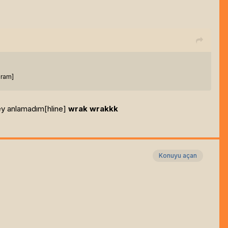
gram]
y anlamadım[hline]
wrak wrakkk
Konuyu açan