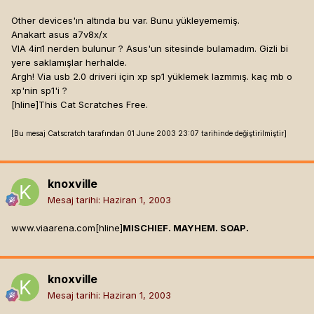
Other devices'ın altında bu var. Bunu yükleyememiş.
Anakart asus a7v8x/x
VIA 4in1 nerden bulunur ? Asus'un sitesinde bulamadım. Gizli bi
yere saklamışlar herhalde.
Argh! Via usb 2.0 driveri için xp sp1 yüklemek lazmmış. kaç mb o
xp'nin sp1'i ?
[hline]
This Cat Scratches Free.
[Bu mesaj Catscratch tarafından 01 June 2003 23:07 tarihinde değiştirilmiştir]
knoxville
Mesaj tarihi:
Haziran 1, 2003
www.viaarena.com[hline]
MISCHIEF. MAYHEM. SOAP.
knoxville
Mesaj tarihi:
Haziran 1, 2003