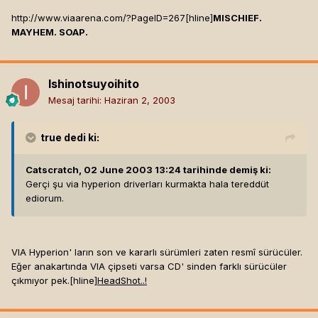
http://www.viaarena.com/?PageID=267[hline]
MISCHIEF.
MAYHEM. SOAP.
Ishinotsuyoihito
Mesaj tarihi:
Haziran 2, 2003
true
dedi ki:
Catscratch, 02 June 2003 13:24 tarihinde demiş ki:
Gerçi şu via hyperion driverları kurmakta hala tereddüt
ediorum.
VIA Hyperion' ların son ve kararlı sürümleri zaten resmî sürücüler.
Eğer anakartında VIA çipseti varsa CD' sinden farklı sürücüler
çıkmıyor pek.[hline]
HeadShot..!