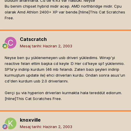
buldum ahahhaha. Cd'de 4.43 var halbuki. Neyse
Bu benim chipset hybrid midir acep. AMD northbridge midir. Cpu
olarak Amd Athlon 2400+ XP var bende.[hline]
This Cat Scratches
Free.
Catscratch
Mesaj tarihi:
Haziran 2, 2003
Neyse ben şu yüklenemeyen usb driveri yükledims. Winxp'yi
reactive felan ettim başka cd keyle :D Her cd'keye sp1 yüklenmio.
SP1a'yı indirip kurdum (46 mb felandı. Zaten bazı şeyleri indirip
kurmuştum update ile) ehci driverları kurdu. Ondan sonra asus'un
cd'den kurdum usb 2.0 driverlarını.
Gerçi şu via hyperion driverları kurmakta hala tereddüt ediorum.
[hline]
This Cat Scratches Free.
knoxville
Mesaj tarihi:
Haziran 2, 2003