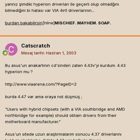
yannız şimdiki hyperion driverları ile geçerli olup olmadğını
bilmediğim bi hatası var VIA 4in1 driverlarının...
burdan bakabilirsin
[hline]
MISCHIEF. MAYHEM. SOAP.
Catscratch
Mesaj tarihi:
Haziran 1, 2003
Bu asus'un anakartının cd'sinden zaten 4.43v'yi kurdum. 4.43
hyperion mu ?
http://www.viaarena.com/?PageID=2
burda 4.47 var ama oraya not düşmüş ;
"Users with hybrid chipsets (with a VIA southbridge and AMD
northbridge for example) should obtain drivers from their
motherboard manufacturer."
Asus'un sitede uzun araştırmalarım sonucu 4.37 driverlarını