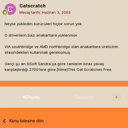
Catscratch
Mesaj tarihi:
Haziran 3, 2003
Neyse yükledim sürücüleri hiçbir sorun yok.
O driverların bazı anakartlara yüklenmior.
VIA southbridge ve AMD northbridge olan anakartlara üreticinin
sitesindekileri kullanmak gerekiomuş.
Gerçi şu an SiSoft Sandra'ya göre ramlarım biraz yavaş
karşılaştırdığı 2700'lere göre.[hline]
This Cat Scratches Free.
Paylaş
Takipçiler
0
Konu listesine dön