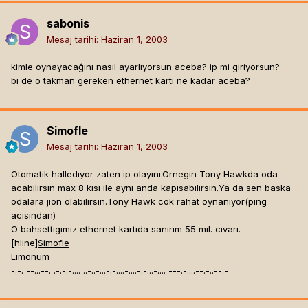
sabonis
Mesaj tarihi:
Haziran 1, 2003
kimle oynayacağını nasıl ayarlıyorsun aceba? ip mi giriyorsun?
bi de o takman gereken ethernet kartı ne kadar aceba?
Simofle
Mesaj tarihi:
Haziran 1, 2003
Otomatik halledıyor zaten ip olayını.Ornegın Tony Hawkda oda
acabılırsın max 8 kısı ıle aynı anda kapısabılırsın.Ya da sen baska
odalara jıon olabılırsın.Tony Hawk cok rahat oynanıyor(pıng
acısından)
O bahsettıgımız ethernet kartıda sanırım 55 mıl. cıvarı.
[hline]
Simofle
Limonum
-.-. --...--. .-.-.-.... ..-..-...-.-....-....-.-...-.... ---.-....--.-..--.-