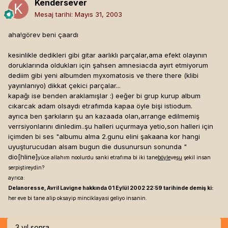
Kendersever
Mesaj tarihi:
Mayıs 31, 2003
aha!görev beni çaardı
kesinlikle dedikleri gibi gitar aarlıklı parçalar,ama efekt olayının
doruklarında oldukları için şahsen amnesiacda ayırt etmiyorum
dediim gibi yeni albumden myxomatosis ve there there (klibi
yayınlanıyo) dikkat çekici parçalar...
kapağı ise benden araklamışlar :) eeğer bi grup kurup album
cıkarcak adam olsaydı etrafımda kapaa öyle bişi istiodum.
ayrıca ben şarkıların şu an kazaada olan,arrange edilmemiş
verrsiyonlarını dinledim..şu halleri uçurmaya yetio,son halleri için
içimden bi ses "albumu alma 2.gunu elini şakaana kor hangi
uyuşturucudan alsam bugun die dusunursun sonunda "
dio[hline]
yüce allahım noolurdu sanki etrafıma bi iki tane
böyle
ve
şu
şekil insan
serpiştireydin?
ayrıca:
Delanoresse, Avril Lavigne hakkında 01 Eylül 2002 22:59 tarihinde demiş ki:
her eve bi tane alip oksayip minciklayasi geliyo insanin.
3 yıl sonra ...