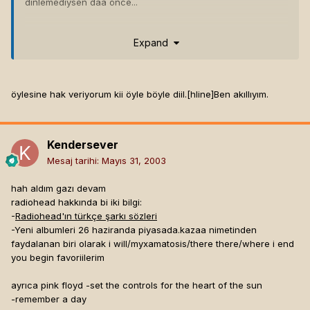
dinlemediysen daa önce...
Expand
*grup yaptıı bi interviyuv da albumu yuaparkene komoplşe
aphex twinden esinlendik paso onu dinledik didi
ayrıca phex twine bu iletildiinde resmen beni taklit etmiş
köftehorlar replii alındı[hline]
yüce allahım noolurdu sanki etrafıma bi
öylesine hak veriyorum kii öyle böyle diil.[hline]
Ben akıllıyım.
iki tane
böyle
ve
şu
şekil insan serpiştireydin?
ayrıca:
Delanoresse, Avril Lavigne hakkında 01 Eylül 2002 22:59 tarihinde
demiş ki:
Kendersever
her eve bi tane alip oksayip minciklayasi geliyo insanin.
Mesaj tarihi:
Mayıs 31, 2003
hah aldım gazı devam
radiohead hakkında bi iki bilgi:
-
Radiohead'ın türkçe şarkı sözleri
-Yeni albumleri 26 haziranda piyasada.kazaa nimetinden
faydalanan biri olarak i will/myxamatosis/there there/where i end
you begin favoriilerim
ayrıca pink floyd -set the controls for the heart of the sun
-remember a day