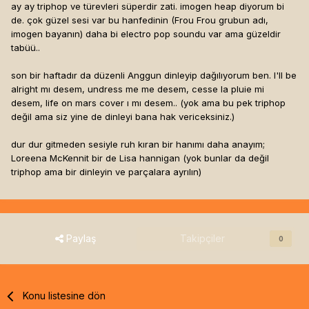
ay ay triphop ve türevleri süperdir zati. imogen heap diyorum bi
de. çok güzel sesi var bu hanfedinin (Frou Frou grubun adı,
imogen bayanın) daha bi electro pop soundu var ama güzeldir
tabüü..
son bir haftadır da düzenli Anggun dinleyip dağılıyorum ben. I'll be
alright mı desem, undress me me desem, cesse la pluie mi
desem, life on mars cover ı mı desem.. (yok ama bu pek triphop
değil ama siz yine de dinleyi bana hak vericeksiniz.)
dur dur gitmeden sesiyle ruh kıran bir hanımı daha anayım;
Loreena McKennit bir de Lisa hannigan (yok bunlar da değil
triphop ama bir dinleyin ve parçalara ayrılın)
Paylaş
Takipçiler
0
Konu listesine dön