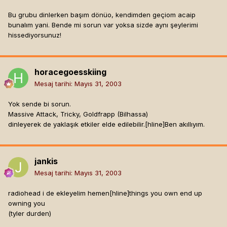
Bu grubu dinlerken başım dönüo, kendimden geçiom acaip
bunalım yani. Bende mi sorun var yoksa sizde aynı şeylerimi
hissediyorsunuz!
horacegoesskiing
Mesaj tarihi:
Mayıs 31, 2003
Yok sende bi sorun.
Massive Attack, Tricky, Goldfrapp (Bilhassa)
dinleyerek de yaklaşık etkiler elde edilebilir.[hline]
Ben akıllıyım.
jankis
Mesaj tarihi:
Mayıs 31, 2003
radiohead i de ekleyelim hemen[hline]
things you own end up
owning you
(tyler durden)