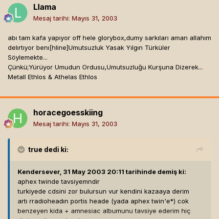
Llama
Mesaj tarihi:
Mayıs 31, 2003
abı tam kafa yapıyor off hele glorybox,dumy sarkıları aman allahım
delırtıyor benı[hline]
Umutsuzluk Yasak Yılgın Türküler
Söylemekte...
Çünkü;Yürüyor Umudun Ordusu,Umutsuzluğu Kurşuna Dizerek...
Metall Ethlos & Athelas Ethlos
horacegoesskiing
Mesaj tarihi:
Mayıs 31, 2003
true
dedi ki:
Kendersever, 31 May 2003 20:11 tarihinde demiş ki:
aphex twinde tavsiyemndir
turkiyede cdsini zor bulursun vur kendini kazaaya derim
artı rradioheadın portis heade (yada aphex twin'e*) cok
benzeyen kida + amnesiac albumunu tavsiye ederim hiç