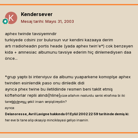
Kendersever
Mesaj tarihi:
Mayıs 31, 2003
aphex twinde tavsiyemndir
turkiyede cdsini zor bulursun vur kendini kazaaya derim
artı rradioheadın portis heade (yada aphex twin'e*) cok benzeyen
kida + amnesiac albumunu tavsiye ederim hiç dinlemediysen daa
önce...
*grup yaptıı bi interviyuv da albumu yuaparkene komoplşe aphex
twinden esinlendik paso onu dinledik didi
ayrıca phex twine bu iletildiinde resmen beni taklit etmiş
köftehorlar replii alındı[hline]
yüce allahım noolurdu sanki etrafıma bi iki
tane
böyle
ve
şu
şekil insan serpiştireydin?
ayrıca:
Delanoresse, Avril Lavigne hakkında 01 Eylül 2002 22:59 tarihinde demiş ki:
her eve bi tane alip oksayip minciklayasi geliyo insanin.