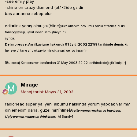
-see emily play
-shine on crazy diamond (pt.1-2)de gzldir
baş aarıarına sebep olur
edit=link yanış olmuştu[hline]
yüce allahım noolurdu sanki etrafıma bi iki
tane
böyle
ve
şu
şekil insan serpiştireydin?
ayrıca:
Delanoresse, Avril Lavigne hakkında 01 Eylül 2002 22:59 tarihinde demiş ki:
her eve bi tane alip oksayip minciklayasi geliyo insanin.
[Bu mesaj Kendersever tarafından 31 May 2003 22:22 tarihinde değiştirilmiştir]
Mirage
Mesaj tarihi:
Mayıs 31, 2003
radiohead süper ya. yeni albümü hakkında yorum yapcak var mı?
dinlemedim daha, güzel mi?[hline]
Pretty women makes us buy beer,
Ugly women makes us drink beer.
[Al Bundy]