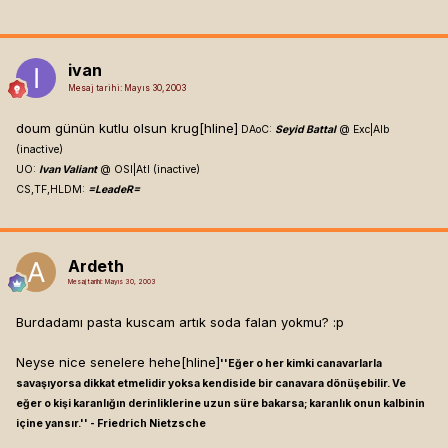
ivan
Mesaj tarihi:
Mayıs 30, 2003
doum günün kutlu olsun krug[hline]
DAoC:
Seyid Battal
@ Exc|Alb
(inactive)
UO:
Ivan Valiant
@ OSI|Atl (inactive)
CS,TF,HLDM:
=LeadeR=
Ardeth
Mesaj tarihi:
Mayıs 30, 2003
Burdadamı pasta kuscam artık soda falan yokmu? :p
Neyse nice senelere hehe[hline]
''Eğer o her kimki canavarlarla
savaşıyorsa dikkat etmelidir yoksa kendiside bir canavara dönüşebilir. Ve
eğer o kişi karanlığın derinliklerine uzun süre bakarsa; karanlık onun kalbinin
içine yansır.'' - Friedrich Nietzsche