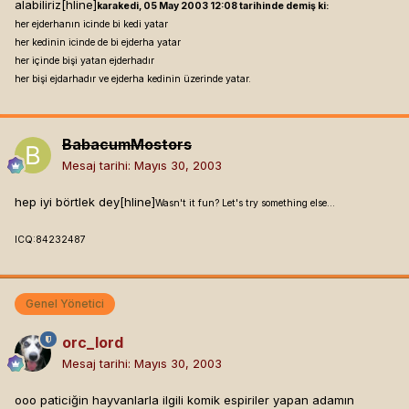
alabiliriz[hline]
karakedi, 05 May 2003 12:08 tarihinde demiş ki:
her ejderhanın icinde bi kedi yatar
her kedinin icinde de bi ejderha yatar
her içinde bişi yatan ejderhadır
her bişi ejdarhadır ve ejderha kedinin üzerinde yatar.
BabacumMostors
Mesaj tarihi:
Mayıs 30, 2003
hep iyi börtlek dey[hline]
Wasn't it fun? Let's try something else...
ICQ:84232487
Genel Yönetici
orc_lord
Mesaj tarihi:
Mayıs 30, 2003
ooo paticiğin hayvanlarla ilgili komik espiriler yapan adamın