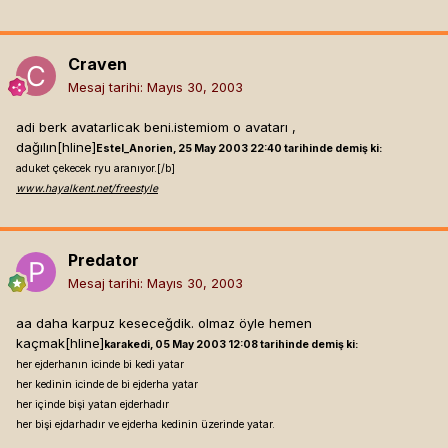
Craven
Mesaj tarihi:
Mayıs 30, 2003
adi berk avatarlicak beni.istemiom o avatarı ,
dağılın[hline]
Estel_Anorien, 25 May 2003 22:40 tarihinde demiş ki:
aduket çekecek ryu aranıyor.[/b]
www.hayalkent.net/freestyle
Predator
Mesaj tarihi:
Mayıs 30, 2003
aa daha karpuz keseceğdik. olmaz öyle hemen
kaçmak[hline]
karakedi, 05 May 2003 12:08 tarihinde demiş ki:
her ejderhanın icinde bi kedi yatar
her kedinin icinde de bi ejderha yatar
her içinde bişi yatan ejderhadır
her bişi ejdarhadır ve ejderha kedinin üzerinde yatar.