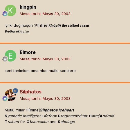
kingpin
Mesaj tarihi:
Mayıs 30, 2003
iyi ki doğmuşun :P[hline]
K
in
G
pi
N
the striked sazan
Brother of
Archie
Elmore
Mesaj tarihi:
Mayıs 30, 2003
seni tanimiom ama nice mutlu senelere
Silphatos
Mesaj tarihi:
Mayıs 30, 2003
Mutlu Yıllar !!![hline]
Silphatos Iceheart
S
ynthetic
I
ntelligent
L
ifeform
P
rogrammed
for
H
arm
/
A
ndroid
T
rained
for
O
bservation
and
S
abotage