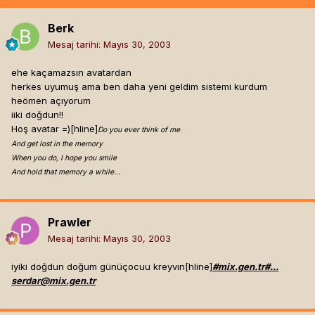
Berk
Mesaj tarihi:
Mayıs 30, 2003
ehe kaçamazsın avatardan
herkes uyumuş ama ben daha yeni geldim sistemi kurdum
heömen açıyorum
iiki doğdun!!
Hoş avatar =)[hline]
Do you ever think of me
And get lost in the memory
When you do, I hope you smile
And hold that memory a while…
Prawler
Mesaj tarihi:
Mayıs 30, 2003
iyiki doğdun doğum günüçocuu kreyvın[hline]
#mix.gen.tr#...
serdar@mix.gen.tr