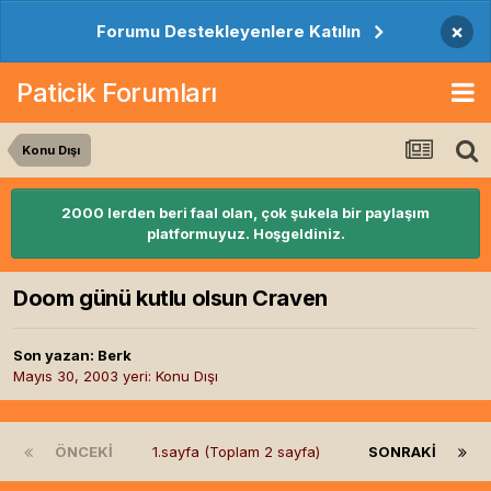
×
Forumu Destekleyenlere Katılın
Paticik Forumları
Konu Dışı
2000 lerden beri faal olan, çok şukela bir paylaşım
platformuyuz. Hoşgeldiniz.
Doom günü kutlu olsun Craven
Son yazan:
Berk
Mayıs 30, 2003
yeri:
Konu Dışı
ÖNCEKI
1.sayfa (Toplam 2 sayfa)
SONRAKI