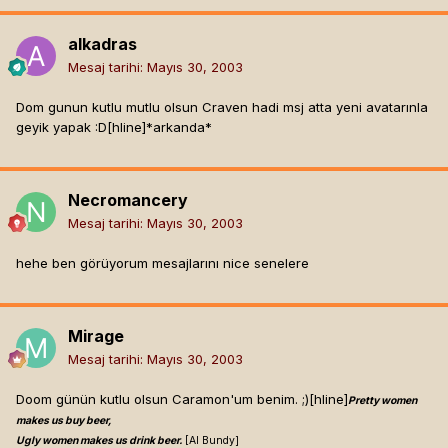
alkadras
Mesaj tarihi:
Mayıs 30, 2003
Dom gunun kutlu mutlu olsun Craven hadi msj atta yeni avatarınla
geyik yapak :D[hline]
*arkanda*
Necromancery
Mesaj tarihi:
Mayıs 30, 2003
hehe ben görüyorum mesajlarını nice senelere
Mirage
Mesaj tarihi:
Mayıs 30, 2003
Doom günün kutlu olsun Caramon'um benim. ;)[hline]
Pretty women
makes us buy beer,
Ugly women makes us drink beer.
[Al Bundy]