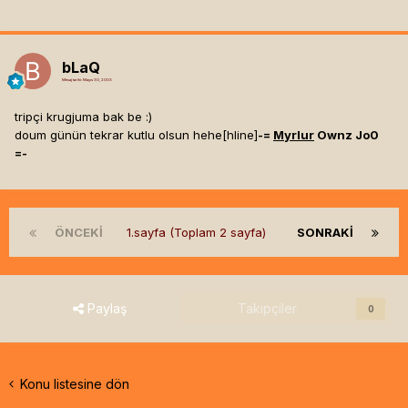
bLaQ
Mesaj tarihi:
Mayıs 30, 2003
tripçi krugjuma bak be :)
doum günün tekrar kutlu olsun hehe[hline]
-=
Myrlur
Ownz Jo0
=-
ÖNCEKI
1.sayfa (Toplam 2 sayfa)
SONRAKI
Paylaş
Takipçiler
0
Konu listesine dön