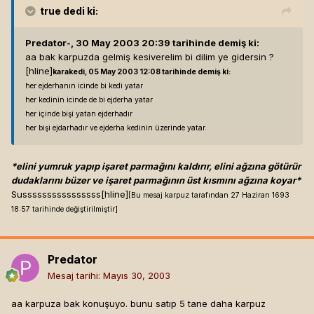
true
dedi ki:
Predator-, 30 May 2003 20:39 tarihinde demiş ki:
aa bak karpuzda gelmiş kesiverelim bi dilim ye gidersin ?
[hline]
karakedi, 05 May 2003 12:08 tarihinde demiş ki:
her ejderhanın icinde bi kedi yatar
her kedinin icinde de bi ejderha yatar
her içinde bişi yatan ejderhadır
her bişi ejdarhadır ve ejderha kedinin üzerinde yatar.
*elini yumruk yapıp işaret parmağını kaldırır, elini ağzına götürür
dudaklarını büzer ve işaret parmağının üst kısmını ağzına koyar*
Sussssssssssssssss[hline]
[Bu mesaj karpuz tarafından 27 Haziran 1693
18:57 tarihinde değiştirilmiştir]
Predator
Mesaj tarihi:
Mayıs 30, 2003
aa karpuza bak konuşuyo. bunu satıp 5 tane daha karpuz