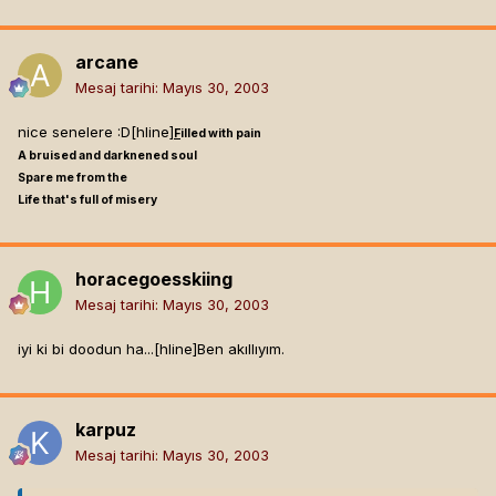
arcane
Mesaj tarihi:
Mayıs 30, 2003
nice senelere :D[hline]
F
illed with pain
A bruised and darknened soul
Spare me from the
Life that's full of misery
horacegoesskiing
Mesaj tarihi:
Mayıs 30, 2003
iyi ki bi doodun ha...[hline]
Ben akıllıyım.
karpuz
Mesaj tarihi:
Mayıs 30, 2003