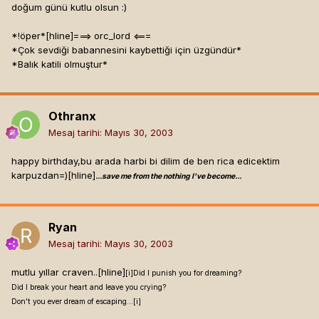
doğum günü kutlu olsun :)
*!öper*[hline]
===> orc_lord <===
*Çok sevdiği babannesini kaybettiği için üzgündür*
*Balık katili olmuştur*
Othranx
Mesaj tarihi:
Mayıs 30, 2003
happy birthday,bu arada harbi bi dilim de ben rica edicektim
karpuzdan=)[hline]
...save me from the nothing I've become...
Ryan
Mesaj tarihi:
Mayıs 30, 2003
mutlu yıllar craven..[hline]
[i]
Did I punish you for dreaming?
Did I break your heart and leave you crying?
Don't you ever dream of escaping...[i]