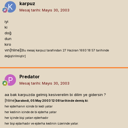
karpuz
Mesaj tarihi:
Mayıs 30, 2003
iyi
ki
doğ
dun
kıro
vın[hline]
[Bu mesaj karpuz tarafından 27 Haziran 1693 18:57 tarihinde
değiştirilmiştir]
Predator
Mesaj tarihi:
Mayıs 30, 2003
aa bak karpuzda gelmiş kesiverelim bi dilim ye gidersin ?
[hline]
karakedi, 05 May 2003 12:08 tarihinde demiş ki:
her ejderhanın icinde bi kedi yatar
her kedinin icinde de bi ejderha yatar
her içinde bişi yatan ejderhadır
her bişi ejdarhadır ve ejderha kedinin üzerinde yatar.