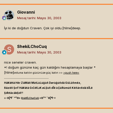
Giovanni
Mesaj tarihi:
Mayıs 30, 2003
İyi ki de doğdun Craven. Çok iyi oldu.[hline]
deep.
ShekiLChoCuq
Mesaj tarihi:
Mayıs 30, 2003
nice seneler craven.
*! doğum gününe kaç gün kaldığını hesaplamaya başlar *
[hline]
orduma katılın gücünüze güç katın >>
>push here<
...........................................................
Hä¥ättä Hër ZäMäñ MùtLùLùğùñ Dørùğùñdä GüLüñmëz,
ßäzëñ §ırF Hä¥ätä GıCıKLıK øL§ùñ dÎë ùÇùRùmùñ Këñärıñdä bÎLë
§ıRıtäcäk§ıñ!!
=-¤|¶¯`°²¤>
<¤²°`¯¤|¶-=
§hëKÎLChøCùQ