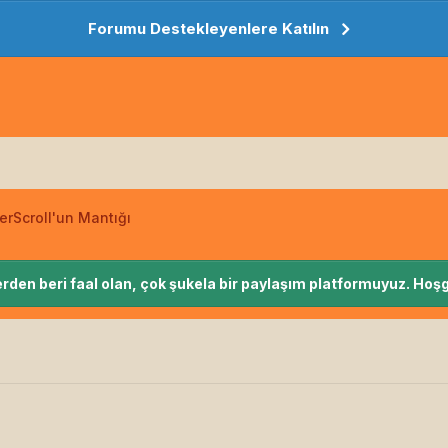
Forumu Destekleyenlere Katılın
rScroll'un Mantığı
rden beri faal olan, çok şukela bir paylaşım platformuyuz. Hoşg