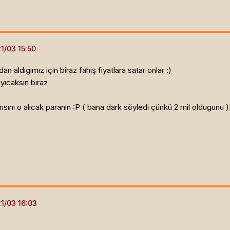
n aldıgımız için biraz fahiş fiyatlara satar onlar :)
yıcaksın biraz
rısını o alıcak paranın :P ( bana dark söyledi çünkü 2 mil oldugunu )