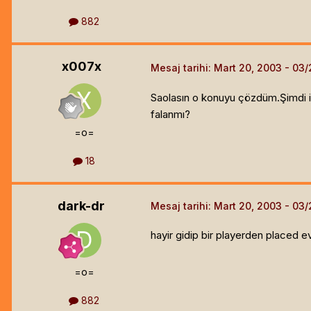
882
x007x
Mesaj tarihi:
Mart 20, 2003
Saolasın o konuyu çözdüm.Şimdi is
falanmı?
=o=
18
dark-dr
Mesaj tarihi:
Mart 20, 2003
hayir gidip bir playerden placed e
=o=
882