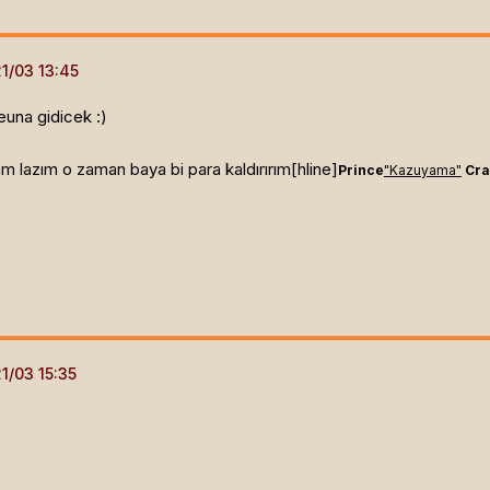
una gidicek :)
 lazım o zaman baya bi para kaldırırım[hline]
Prince
"Kazuyama"
Cra