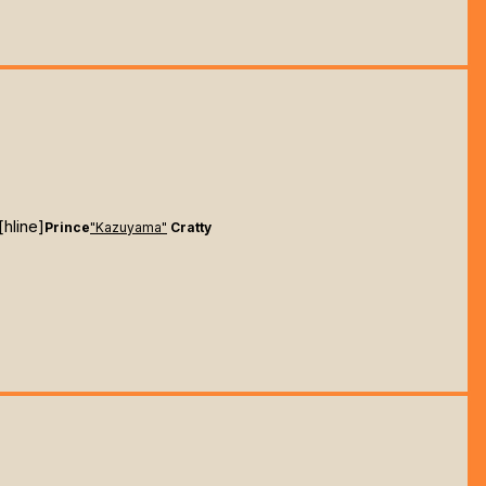
[hline]
Prince
"Kazuyama"
Cratty