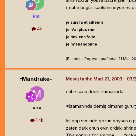
ama AOSun yoksa bazı kişiler (bkz:
( euhe buglar saolsun neyse ev par
Pati
je suis la et ailleurs
4k
je n'ai plus rien
je deviens folle
je m'abandonne
[Bu mesaj Popeye tarafından 21 Mart 2003
-Mandrake-
Mesaj tarihi:
Mart 21, 2003
ehhe sana dedik zamanında
*!zamanında demiş olmanın gururyla
=o=
1.4k
lol pop seninde gözün doysun o par
zaten dark onun evin ordaki shrine 
This song is for anyone........fucky