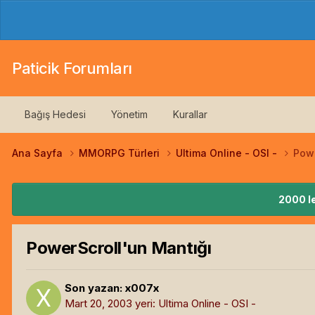
Paticik Forumları
Bağış Hedesi
Yönetim
Kurallar
Ana Sayfa
MMORPG Türleri
Ultima Online - OSI -
Powe
2000 le
PowerScroll'un Mantığı
Son yazan:
x007x
Mart 20, 2003
yeri:
Ultima Online - OSI -