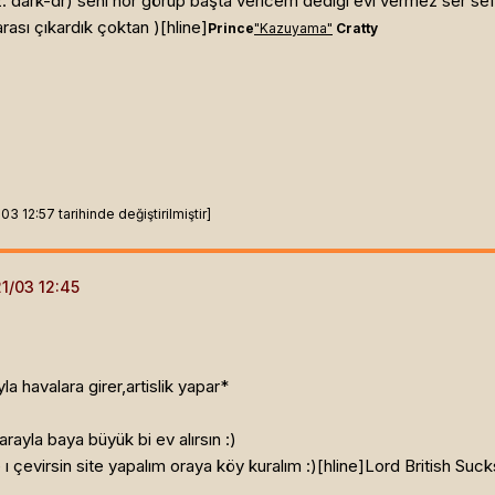
 dark-dr) seni hor görüp başta vericem dedigi evi vermez ser sefil
ası çıkardık çoktan )[hline]
Prince
"Kazuyama"
Cratty
 12:57 tarihinde değiştirilmiştir]
 havalara girer,artislik yapar*
ayla baya büyük bi ev alırsın :)
ı çevirsin site yapalım oraya köy kuralım :)[hline]
Lord British Suck