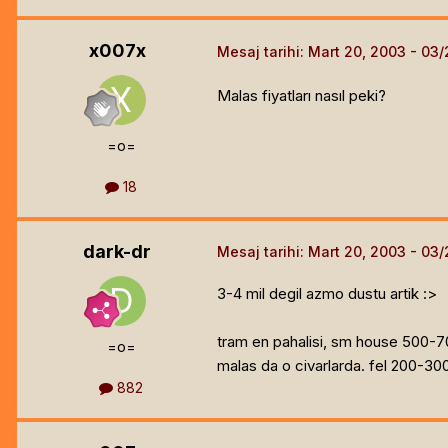
x007x
Mesaj tarihi:
Mart 20, 2003
Malas fiyatları nasıl peki?
=o=
18
dark-dr
Mesaj tarihi:
Mart 20, 2003
3-4 mil degil azmo dustu artik :>
tram en pahalisi, sm house 500-7
=o=
malas da o civarlarda. fel 200-300
882