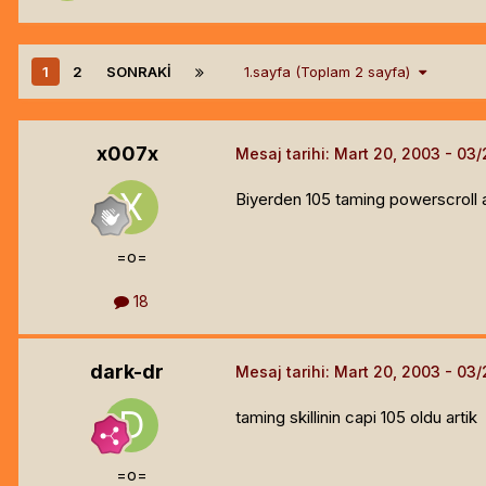
1
2
SONRAKI
1.sayfa (Toplam 2 sayfa)
x007x
Mesaj tarihi:
Mart 20, 2003
Biyerden 105 taming powerscroll al
=o=
18
dark-dr
Mesaj tarihi:
Mart 20, 2003
taming skillinin capi 105 oldu artik
=o=