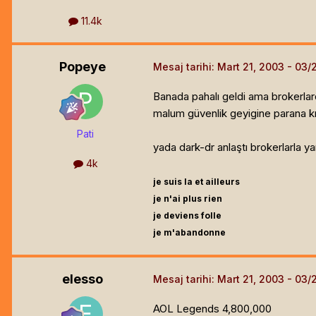
11.4k
Popeye
Mesaj tarihi:
Mart 21, 2003
Banada pahalı geldi ama brokerlarda
malum güvenlik geyigine parana kı
Pati
yada dark-dr anlaştı brokerlarla ya
4k
je suis la et ailleurs
je n'ai plus rien
je deviens folle
je m'abandonne
elesso
Mesaj tarihi:
Mart 21, 2003
AOL Legends 4,800,000