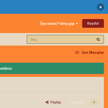
×
Kaydol
Üye misin? Giriş yap
Son Mesajlar
eldiniz.
Paylaş
Takipçiler
0