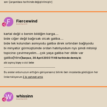
son Çarşambası tarihinde değiştirilmiştir]
Fiercewind
Mesaj tarihi:
Mayıs 24, 2003
kartal değil o benim bildiğim karga.....
bide ciğer değil bağırsak olcak galiba.....
bide tek kolundan asmıyodu galiba direk sırtından bağlıyodu
bi minyatür görmüştümde ordan hatırlıyodum nys şimdi mitoloji
topicine çevirmeyelim.....çok yaşa galiba her dilde var
galiba[hline]
karpuz, 30 April 2003 11:46 tarihinde demiş ki:
abi aşmış bişey o cici bebe
-------------------------------------------
Bu aralar ordunuzun arttığını görüyorsanız bilinki ben imzalarda gördüğüm her
linke tıklıyorum.
E bi zahmet artık
whissinn
Mesaj tarihi:
Mayıs 24, 2003