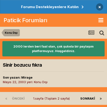
×
Forumu Destekleyenlere Katılın
Paticik Forumları
Konu Dışı
2000 lerden beri faal olan, çok şukela bir paylaşım
platformuyuz. Hoşgeldiniz.
Sinir bozucu fıkra
Son yazan:
Mirage
Mayıs 22, 2003
yeri:
Konu Dışı
ÖNCEKI
1.sayfa (Toplam 2 sayfa)
SONRAKI