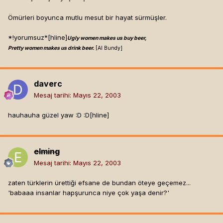
Ömürleri boyunca mutlu mesut bir hayat sürmüşler.
*!yorumsuz*[hline]
Ugly women makes us buy beer,
Pretty women makes us drink beer.
[Al Bundy]
daverc
Mesaj tarihi:
Mayıs 22, 2003
hauhauha güzel yaw :D :D[hline]
elming
Mesaj tarihi:
Mayıs 22, 2003
zaten türklerin ürettiği efsane de bundan öteye geçemez...
'babaaa insanlar hapşurunca niye çok yaşa denir?'