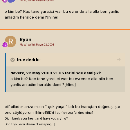
o kim be? Kac tane yaratici war bu evrende alla alla ben yanlis
anladim heralde demi ?[hline]
Ryan
Mesaj tarihi:
Mayıs 22, 2003
true
dedi ki:
daverc, 22 May 2003 21:05 tarihinde demiş ki:
o kim be? Kac tane yaratici war bu evrende alla alla ben
yanlis anladim heralde demi ?[hline]
off bilader arıza mısın " çok yaşa " lafı bu inançtan doğmuş işte
onu söylüyorum.[hline]
[i]
Did I punish you for dreaming?
Did I break your heart and leave you crying?
Don't you ever dream of escaping...[i]