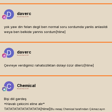
daverc
Mesaj tarihi:
Mayıs 22, 2003
yok yaw din felan degil ben normal soru sordumda yanlis anlasildi
weya ben belkide yannis sordum[hline]
daverc
Mesaj tarihi:
Mayıs 22, 2003
Çevreye verdigimiz rahatsizliktan dolayi özür dileriz[hline]
Chemical
Mesaj tarihi:
Mayıs 22, 2003
Bişi diil gardeş
*Havalı çekicini eline alır*
TATATATATATATATATA[hline]
[Bu mesaj Chemical tarafından Çıkmaz ayın