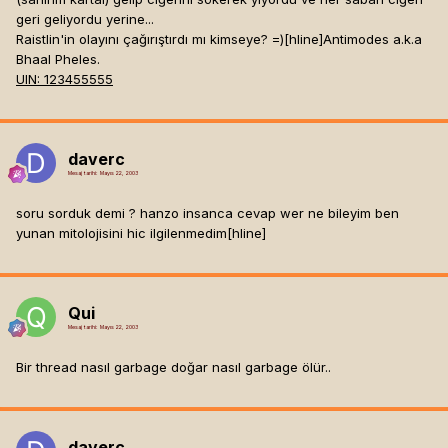
geri geliyordu yerine...
Raistlin'in olayını çağırıştırdı mı kimseye? =)[hline]
Antimodes a.k.a
Bhaal Pheles.
UIN: 123455555
daverc
Mesaj tarihi:
Mayıs 22, 2003
soru sorduk demi ? hanzo insanca cevap wer ne bileyim ben
yunan mitolojisini hic ilgilenmedim[hline]
Qui
Mesaj tarihi:
Mayıs 22, 2003
Bir thread nasıl garbage doğar nasıl garbage ölür..
daverc