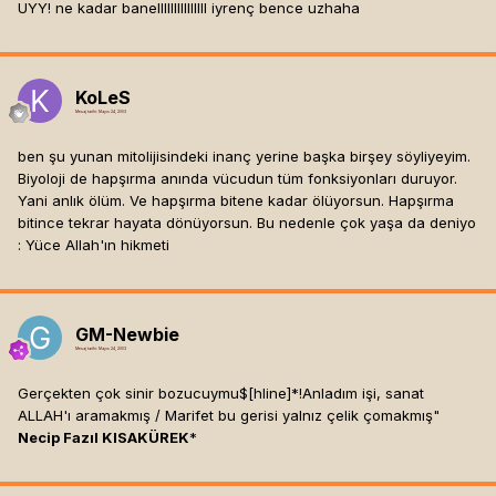
UYY! ne kadar banelllllllllllllll iyrenç bence uzhaha
KoLeS
Mesaj tarihi:
Mayıs 24, 2003
ben şu yunan mitolijisindeki inanç yerine başka birşey söyliyeyim.
Biyoloji de hapşırma anında vücudun tüm fonksiyonları duruyor.
Yani anlık ölüm. Ve hapşırma bitene kadar ölüyorsun. Hapşırma
bitince tekrar hayata dönüyorsun. Bu nedenle çok yaşa da deniyo
: Yüce Allah'ın hikmeti
GM-Newbie
Mesaj tarihi:
Mayıs 24, 2003
Gerçekten çok sinir bozucuymu$[hline]
*!Anladım işi, sanat
ALLAH'ı aramakmış / Marifet bu gerisi yalnız çelik çomakmış"
Necip Fazıl KISAKÜREK
*