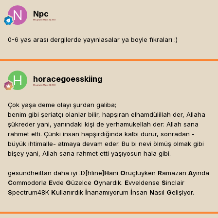
Npc
Mesaj tarihi:
Mayıs 24, 2003
0-6 yas arası dergilerde yayınlasalar ya boyle fıkraları :)
horacegoesskiing
Mesaj tarihi:
Mayıs 24, 2003
Çok yaşa deme olayı şurdan galiba;
benim gibi şeriatçı olanlar bilir, hapşıran elhamdülillah der, Allaha
şükreder yani, yanındaki kişi de yerhamukellah der: Allah sana
rahmet etti. Çünki insan hapşırdığında kalbi durur, sonradan -
büyük ihtimalle- atmaya devam eder. Bu bi nevi ölmüş olmak gibi
bişey yani, Allah sana rahmet etti yaşıyosun hala gibi.
gesundheittan daha iyi :D[hline]
H
ani
O
ruçluyken
R
amazan
A
yında
C
ommodorla
E
vde
G
üzelce
O
ynardık.
E
vveldense
S
inclair
S
pectrum48K
K
ullanırdık
İ
nanamıyorum
İ
nsan
N
asıl
G
elişiyor.