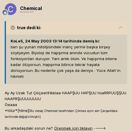
Chemical
Mesaj tarihi:
Mayıs 24, 2003
true
dedi ki:
KoLeS, 24 May 2003 13:14 tarihinde demiş ki:
ben şu yunan mitolijisindeki inanç yerine başka birşey
söyliyeyim. Biyoloji de hapşırma anında vücudun tüm
fonksiyonları duruyor. Yani anlık ölüm. Ve hapşırma bitene
kadar ölüyorsun. Hapşırma bitince tekrar hayata
dönüyorsun. Bu nedenle çok yaşa da deniyo : Yüce Allah'ın
hikmeti
Ay Ay Uzak Tut ÇiiiçeeHHkklaa HAAPŞUU HAPŞUU hııaRRPUUŞŞUU
HAAPRŞUUUUUUUU
Öeaaa
*!ölür*[hline]
[Bu mesaj Chemical tarafından Çıkmaz ayın son Çarşambası
tarihinde değiştirilmiştir]
Bu arkadaşdaki sorun ne?
Örenmek için tıklayın
---->