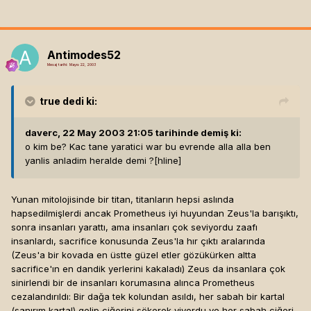
Antimodes52
Mesaj tarihi:
Mayıs 22, 2003
true
dedi ki:
daverc, 22 May 2003 21:05 tarihinde demiş ki:
o kim be? Kac tane yaratici war bu evrende alla alla ben
yanlis anladim heralde demi ?[hline]
Yunan mitolojisinde bir titan, titanların hepsi aslında
hapsedilmişlerdi ancak Prometheus iyi huyundan Zeus'la barışıktı,
sonra insanları yarattı, ama insanları çok seviyordu zaafı
insanlardı, sacrifice konusunda Zeus'la hır çıktı aralarında
(Zeus'a bir kovada en üstte güzel etler gözükürken altta
sacrifice'ın en dandik yerlerini kakaladı) Zeus da insanlara çok
sinirlendi bir de insanları korumasına alınca Prometheus
cezalandırıldı: Bir dağa tek kolundan asıldı, her sabah bir kartal
(sanırım kartal) gelip ciğerini sökerek yiyordu ve her sabah ciğeri