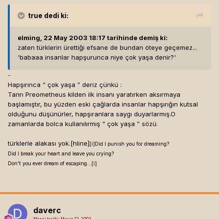
true
dedi ki:
elming, 22 May 2003 18:17 tarihinde demiş ki:
zaten türklerin ürettiği efsane de bundan öteye geçemez...
'babaaa insanlar hapşurunca niye çok yaşa denir?'
-
Hapşırınca “ çok yaşa ” deriz çünkü :
Tanrı Preometheus kilden ilk insanı yaratırken aksırmaya
başlamıştır, bu yüzden eski çağlarda insanlar hapşırığın kutsal
olduğunu düşünürler, hapşıranlara saygı duyarlarmış.O
zamanlarda bolca kullanılırmış “ çok yaşa ” sözü.
türklerle alakası yok.[hline]
[i]
Did I punish you for dreaming?
Did I break your heart and leave you crying?
Don't you ever dream of escaping...[i]
daverc
Mesaj tarihi:
Mayıs 22, 2003