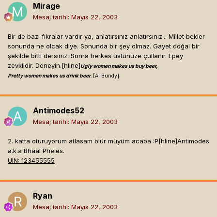
Mirage
Mesaj tarihi:
Mayıs 22, 2003
Bir de bazı fıkralar vardır ya, anlatırsınız anlatırsınız... Millet bekler
sonunda ne olcak diye. Sonunda bir şey olmaz. Gayet doğal bir
şekilde bitti dersiniz. Sonra herkes üstünüze çullanır. Epey
zevklidir. Deneyin.[hline]
Ugly women makes us buy beer,
Pretty women makes us drink beer.
[Al Bundy]
Antimodes52
Mesaj tarihi:
Mayıs 22, 2003
2. katta oturuyorum atlasam ölür müyüm acaba :P[hline]
Antimodes
a.k.a Bhaal Pheles.
UIN: 123455555
Ryan
Mesaj tarihi:
Mayıs 22, 2003