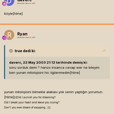
Mesaj tarihi:
Mayıs 22, 2003
böyle[hline]
Ryan
Mesaj tarihi:
Mayıs 22, 2003
true
dedi ki:
daverc, 22 May 2003 21:12 tarihinde demiş ki:
soru sorduk demi ? hanzo insanca cevap wer ne bileyim
ben yunan mitolojisini hic ilgilenmedim[hline]
yunan mitolojisini bilmekle alakası yok senin yaptığın yorumun.
[hline]
[i]
Did I punish you for dreaming?
Did I break your heart and leave you crying?
Don't you ever dream of escaping...[i]