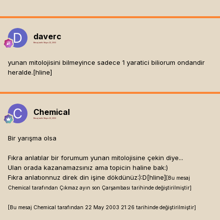
daverc
Mesaj tarihi:
Mayıs 22, 2003
yunan mitolojisini bilmeyince sadece 1 yaratici biliorum ondandir
heralde.[hline]
Chemical
Mesaj tarihi:
Mayıs 22, 2003
Bir yarışma olsa
Fıkra anlatılar bir forumum yunan mitolojisine çekin diye...
Ulan orada kazanamazsınız ama topicin haline bak:)
Fıkra anlatıonnuz direk din işine dökdünüz:):D[hline]
[Bu mesaj
Chemical tarafından Çıkmaz ayın son Çarşambası tarihinde değiştirilmiştir]
[Bu mesaj Chemical tarafından 22 May 2003 21:26 tarihinde değiştirilmiştir]