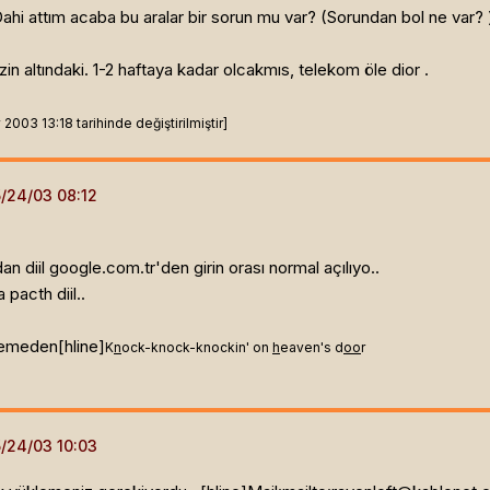
i attım acaba bu aralar bir sorun mu var? (Sorundan bol ne var? 
in altındaki. 1-2 haftaya kadar olcakmıs, telekom öle dior .
003 13:18 tarihinde değiştirilmiştir]
 diil google.com.tr'den girin orası normal açılıyo..
 pacth diil..
lemeden[hline]
K
n
ock-knock-knockin' on
h
eaven's d
oo
r