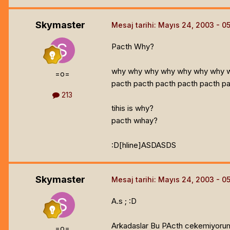
Skymaster
Mesaj tarihi:
Mayıs 24, 2003
Pacth Why?
why why why why why why why 
=o=
pacth pacth pacth pacth pacth p
213
tihis is why?
pacth wıhay?
:D[hline]
ASDASDS
Skymaster
Mesaj tarihi:
Mayıs 24, 2003
A.s ; :D
Arkadaslar Bu PActh cekemiyorum (
=o=