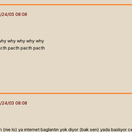
why why why why why
acth pacth pacth pacth
nie lo) ya internet baglantın yok diyor (bak sen) yada baslıyor c