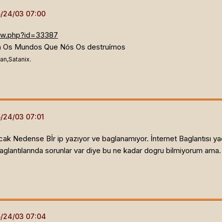
iew.php?id=33387
a Os Mundos Que Nós Os destruímos
an,Satanix.
k Nedense Bİr ip yazıyor ve baglanamıyor. İnternet Baglantısı ya
aglantılarında sorunlar var diye bu ne kadar dogru bilmiyorum ama.