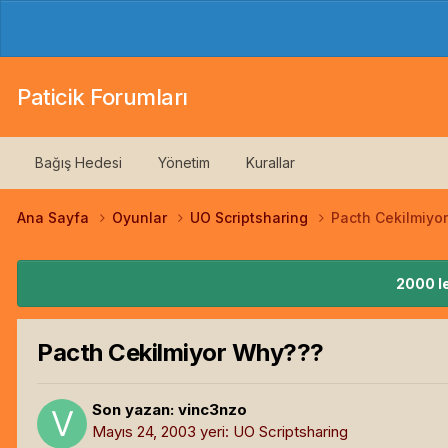
Paticik Forumları
Bağış Hedesi
Yönetim
Kurallar
Ana Sayfa
Oyunlar
UO Scriptsharing
Pacth Cekilmiyo
2000 le
Pacth Cekilmiyor Why???
Son yazan:
vinc3nzo
Mayıs 24, 2003
yeri:
UO Scriptsharing