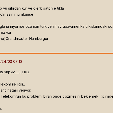
o yu sıfırdan kur ve dierk patch e tıkla
u olmasın mümkünse
aglanamıyor ise ozaman türkiyenin avrupa-amerika cıkıslarındaki s
ama var
ine]
Grandmaster Hamburger
iew.php?id=33387
kom ile ilgili..
nti hatasi veriyor.
 Telekom'un bu problemi biran once cozmesini beklemek..(icimden 
ı.