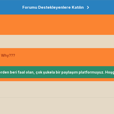
Forumu Destekleyenlere Katılın
r Why???
rden beri faal olan, çok şukela bir paylaşım platformuyuz. Hoşg