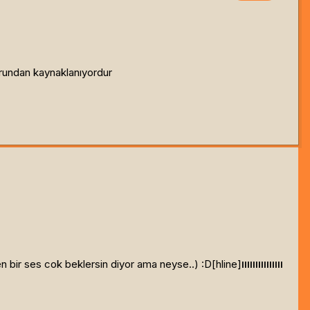
orundan kaynaklanıyordur
bir ses cok beklersin diyor ama neyse..) :D[hline]
lllllllllllllll