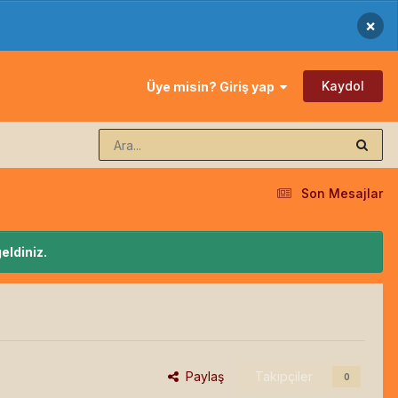
×
Kaydol
Üye misin? Giriş yap
Son Mesajlar
eldiniz.
Paylaş
Takipçiler
0