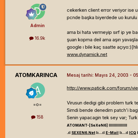
cekerken client error veriyor ise u
pcnde başka biyerdede uo kurul
Admin
ama bi hata vermeyip sırf ip ye b
16.9k
şuan kopma deil ama aşırı yavaşl
google ı bile kaç saatte açıyo:)[hl
www.dynamick.net
ATOMKARINCA
Mesaj tarihi:
Mayıs 24, 2003
http://www.paticik.com/forum/v
Virusun dedigi gibi problem turk tele
=o=
Simdi bende denedim patch'i bagla
158
Senin yapacagin tek sey var; Turk
ATOMANT-[SeXeN6]
lllllllllllllll
.ıl
SEXEN6.Net
lı...ıl
E-Mail
lı...ıl
ICQ
l