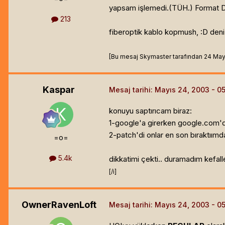
yapsam işlemedi.(TÜH.) Format Dah
213
fiberoptik kablo kopmush, :D deniz
[Bu mesaj Skymaster tarafından 24 May 2
Kaspar
Mesaj tarihi:
Mayıs 24, 2003
konuyu saptırıcam biraz:
1-google'a girerken google.com'dan
2-patch'di onlar en son bıraktıımda
=o=
5.4k
dikkatimi çekti.. duramadım kefal
[/i]
OwnerRavenLoft
Mesaj tarihi:
Mayıs 24, 2003