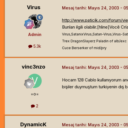
Virus
Mesaj tarihi:
Mayıs 24, 2003
http://www.paticik.com/forum/v
Bunlan ilgili olabilir.[hline]
Você Crí
Admin
Virus,SatanixVirus,Satan-Virus,Virus-Sat
Trex DragonSlayerz Paladin of alb/exc
5.3k
Cuce Berserker of mid/pry
vinc3nzo
Mesaj tarihi:
Mayıs 24, 2003
Hocam 128 Cablo kullanıyorum anca
bişiler duymuştum turkiyenin dış b
=o=
2
DynamicK
Mesaj tarihi:
Mayıs 24, 2003