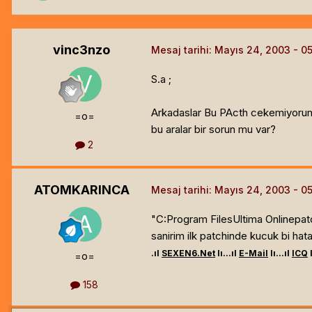
vinc3nzo
Mesaj tarihi:
Mayıs 24, 2003
S.a ;
Arkadaslar Bu PActh cekemiyorum y
=o=
bu aralar bir sorun mu var?
2
ATOMKARINCA
Mesaj tarihi:
Mayıs 24, 2003
"C:Program FilesUltima Onlinepatc
sanirim ilk patchinde kucuk bi hata
.ıl
SEXEN6.Net
lı...ıl
E-Mail
lı...ıl
ICQ
l
=o=
158