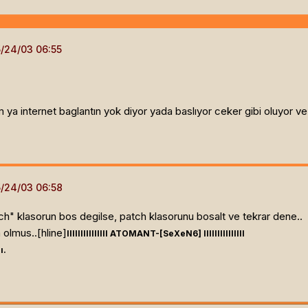
a internet baglantın yok diyor yada baslıyor ceker gibi oluyor v
h" klasorun bos degilse, patch klasorunu bosalt ve tekrar dene..
 olmus..[hline]
lllllllllllllll ATOMANT-[SeXeN6]
lllllllllllllll
ı.