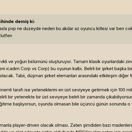
ihinde demiş ki:
kıyasla pvp ne duzeyde neden bu akdar az oyuncu kitlesi var ben c
 lutfen
vkli ve yoğun bölümünü oluşturuyor. Tamam klasik oyunlardaki zin
 icadım Corp vs Corp) bu oyunun kalbi. Belirli bir şirket başka bir
lacak. Tabii, düşman şirket elemanları arasındaki etkileşim diğer 
nemli tarafı ise yeteneklerini en üst seviyeye getirmek için 100 mi
elirli bir yetenekte bir üst seviyeye belirli bir zamanda çıkabiliyorsu
r eğitime başlıyorsun, oyunda olmasan bile üçüncü günün sonunda o 
zamanla player-driven olacak olması. Zaten şimdiden bazı madenler