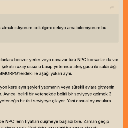
ok almak istiyorum cok ilgimi cekiyo ama bilemiyorum bu
danlara benzer yerler veya canavar türü NPC korsanlar da var
 şirketin uzay üssünü basıp yeterince ateş gücü ile saldırdığı
MMORPG'lerdeki ile aşağı yukarı aynı.
lyon kere aynı şeyleri yapmanın veya sürekli avlara gitmenin
n. Ayrıca, belirli bir yetenekde belirli bir seviyeye gelmek 3
yeteneğin bir üst seviyeye çıkıyor. Yani casual oyunculara
de NPC'lerin fiyatları düşmeye başladı bile. Zaman geçip