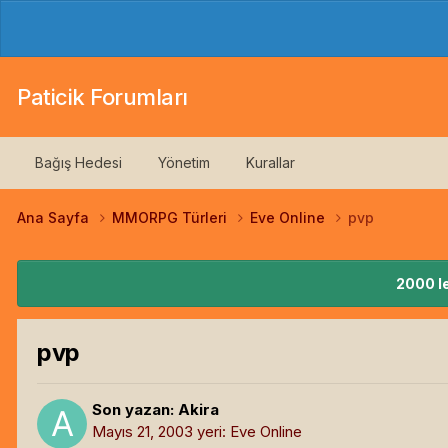
Paticik Forumları
Bağış Hedesi
Yönetim
Kurallar
Ana Sayfa
MMORPG Türleri
Eve Online
pvp
2000 le
pvp
Son yazan:
Akira
Mayıs 21, 2003
yeri:
Eve Online