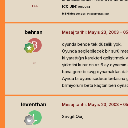
ICQ UIN:
6.2k
1957744
MSN Messenger:
thequi@yahoo.com
behran
Mesaj tarihi:
Mayıs 23, 2003
oyunda bence tek düzelik yok.
Oyunda seçilebilecek bir sürü mes
=o=
ki yarattığın karakteri geliştirmek
şirketini kurar en az 6 ay oynars
2.7k
bana göre bi swg oynamaktan daha
Ayrıca bi oyunu sadece betasına 
bilmiyorum beta kaçtan beri oynadı
leventhan
Mesaj tarihi:
Mayıs 23, 2003
Sevgili Qui,