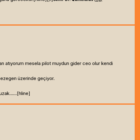
lırsan atıyorum mesela pilot muydun gider ceo olur kendi
gezegen üzerinde geçiyor.
ak......[hline]