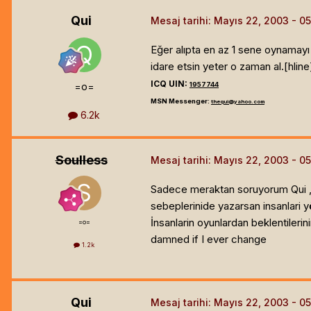
Qui
Mesaj tarihi:
Mayıs 22, 2003
Eğer alıpta en az 1 sene oynamayı
idare etsin yeter o zaman al.[hline
ICQ UIN:
=o=
1957744
MSN Messenger:
thequi@yahoo.com
6.2k
Soulless
Mesaj tarihi:
Mayıs 22, 2003
Sadece meraktan soruyorum Qui , b
sebeplerinide yazarsan insanlari y
İnsanlarin oyunlardan beklentileri
=o=
damned if I ever change
1.2k
Qui
Mesaj tarihi:
Mayıs 22, 2003