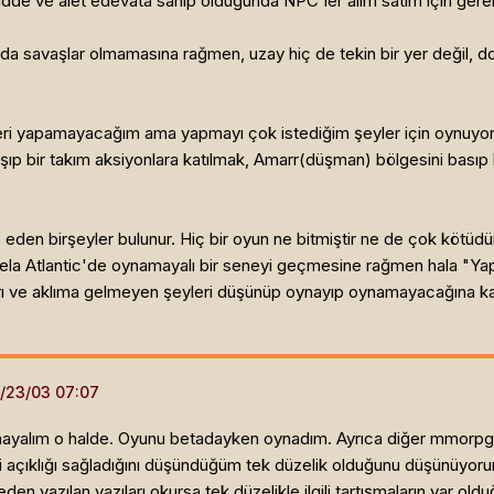
de ve alet edevata sahip olduğunda NPC'ler alım satım için gerekl
nda savaşlar olmamasına rağmen, uzay hiç de tekin bir yer değil, do
 yapamayacağım ama yapmayı çok istediğim şeyler için oynuyorum
aşıp bir takım aksiyonlara katılmak, Amarr(düşman) bölgesini basıp
p eden birşeyler bulunur. Hiç bir oyun ne bitmiştir ne de çok kötüd
esela Atlantic'de oynamayalı bir seneyi geçmesine rağmen hala "Y
 ve aklıma gelmeyen şeyleri düşünüp oynayıp oynamayacağına kara
ayalım o halde. Oyunu betadayken oynadım. Ayrıca diğer mmorpg'le
i açıklığı sağladığını düşündüğüm tek düzelik olduğunu düşünüyor
 yazılan yazıları okursa tek düzelikle ilgili tartışmaların var oldu