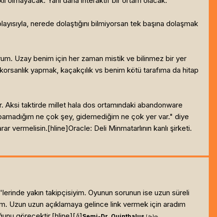
i olmayacak. Yani daha interaktif bir ortam olacak.
layısıyla, nerede dolaştığını bilmiyorsan tek başına dolaşmak
. Uzay benim için her zaman mistik ve bilinmez bir yer
 korsanlık yapmak, kaçakçılık vs benim kötü tarafıma da hitap
ür. Aksi taktirde millet hala dos ortamındaki abandonware
apamadığım ne çok şey, gidemediğim ne çok yer var." diye
r vermelisin.[hline]
Oracle: Deli Minmatarlının kanlı şirketi.
rinde yakın takipçisiyim. Oyunun sorunun ise uzun süreli
um. Uzun uzun açıklamaya gelince link vermek için aradım
ğunu görecektir.[hline]
[/i]
Semi-Dr. Quinthalus
[/b]
@