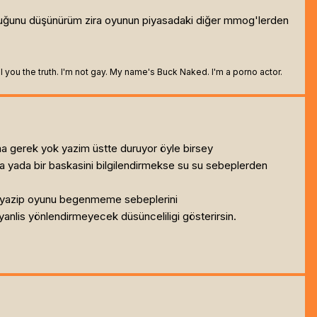
 olduğunu düşünürüm zira oyunun piyasadaki diğer mmog'lerden
 tell you the truth. I'm not gay. My name's Buck Naked. I'm a porno actor.
ma gerek yok yazim üstte duruyor öyle birsey
a yada bir baskasini bilgilendirmekse su su sebeplerden
zi yazip oyunu begenmeme sebeplerini
anlis yönlendirmeyecek düsünceliligi gösterirsin.