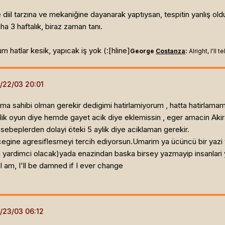
ne diil tarzına ve mekaniğine dayanarak yaptıysan, tespitin yanlış
ha 3 haftalık, biraz zaman tanı.
 hatlar kesik, yapıcak iş yok (:[hline]
George
Costanza
:
Alright, I'll
ma sahibi olman gerekir dedigimi hatirlamiyorum , hatta hatirlama
k oyun diye hemde gayet acik diye eklemissin , eger amacin Akir
 sebeplerden dolayi öteki 5 aylik diye aciklaman gerekir.
ecegine agresiflesmeyi tercih ediyorsun.Umarim ya ücüncü bir ya
a yardimci olacak)yada enazindan baska birsey yazmayip insanlari y
 I am, I'll be damned if I ever change