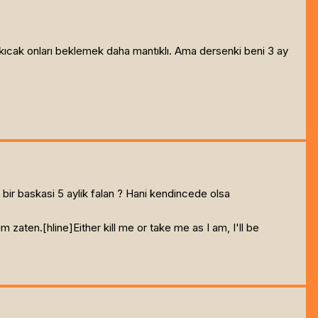
ıcak onları beklemek daha mantıklı. Ama dersenki beni 3 ay
ir baskasi 5 aylik falan ? Hani kendincede olsa
um zaten.[hline]
Either kill me or take me as I am, I'll be