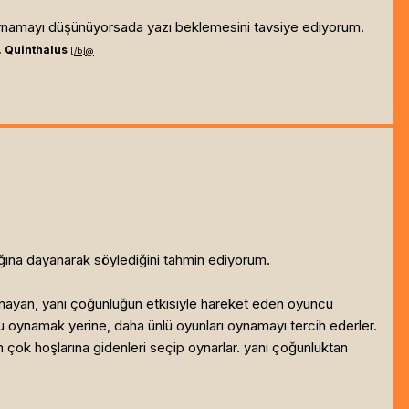
namayı düşünüyorsada yazı beklemesini tavsiye ediyorum.
 Quinthalus
[/b]
@
ğına dayanarak söylediğini tahmin ediyorum.
oynayan, yani çoğunluğun etkisiyle hareket eden oyuncu
yunu oynamak yerine, daha ünlü oyunları oynamayı tercih ederler.
n çok hoşlarına gidenleri seçip oynarlar. yani çoğunluktan