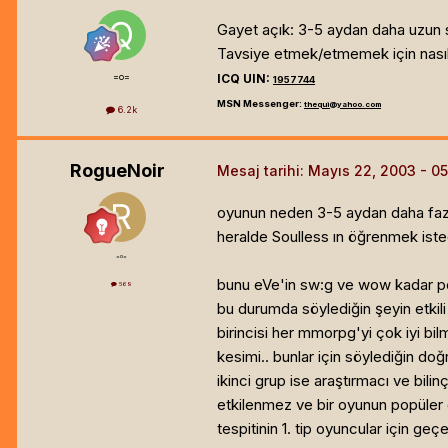
Gayet açık: 3-5 aydan daha uzun
Tavsiye etmek/etmemek için nasıl
=o=
ICQ UIN:
1957744
MSN Messenger:
thequi@yahoo.com
6.2k
RogueNoir
Mesaj tarihi:
Mayıs 22, 2003
oyunun neden 3-5 aydan daha fa
heralde Soulless ın öğrenmek iste
=o=
bunu eVe'in sw:g ve wow kadar pop
569
bu durumda söylediğin şeyin etkili 
birincisi her mmorpg'yi çok iyi b
kesimi.. bunlar için söylediğin doğ
ikinci grup ise araştırmacı ve bili
etkilenmez ve bir oyunun popüler
tespitinin 1. tip oyuncular için ge