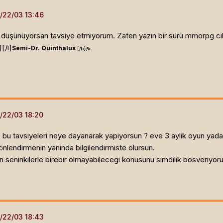
 düşünüyorsan tavsiye etmiyorum. Zaten yazın bir sürü mmorpg cık
]
[/i]
Semi-Dr. Quinthalus
[/b]
@
u tavsiyeleri neye dayanarak yapiyorsun ? eve 3 aylik oyun yada b
önlendirmenin yaninda bilgilendirmiste olursun.
nin seninkilerle birebir olmayabilecegi konusunu simdilik bosveriyor