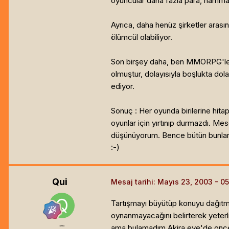
oyuncular daha fazla para, hammad
Ayrıca, daha henüz şirketler arası
ölümcül olabiliyor.
Son birşey daha, ben MMORPG'leri
olmuştur, dolayısıyla boşlukta dol
ediyor.
Sonuç : Her oyunda birilerine hita
oyunlar için yırtınıp durmazdı. M
düşünüyorum. Bence bütün bunları
:-)
Qui
Mesaj tarihi:
Mayıs 23, 2003
Tartışmayı büyütüp konuyu dağıtm
oynanmayacağını belirterek yeterl
ama bulamadım Akira eve'de onceden
=o=