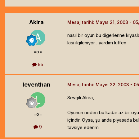
Akira
Mesaj tarihi:
Mayıs 21, 2003
nasıl bir oyun bu digerlerine kıy
kisi ilgileniyor . yardım lutfen
=o=
95
leventhan
Mesaj tarihi:
Mayıs 22, 2003
Sevgili Akira,
Oyunun neden bu kadar az bir oyunc
=o=
içindir. Oysa, şu anda piyasada b
9
tavsiye ederim