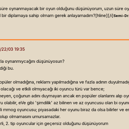
 süre oynanmayacak bir oyun olduğunu düşünüyorum, uzun süre oy
 bir diplamaya sahip olmam gerek anlayamadım?[hline]
[/i]
Semi-Dr.
zla oynanmıycağını düşünüyosun?
diği bu.
üler olmadığına, reklamı yapılmadığına ve fazla adının duyulmadı
olacağı ve etkili olmıyacağı iki oyuncu türü var bence;
ilmeyen, çoğunun adını duymayan ancak en popüler olanlarını alıp 
ru olabilir, eVe gibi 'şimdilik' az bilinen ve az oyuncusu olan bi o
nçli mmog oyuncusu; piyasadaki her oyunu biraz da olsa bilirler ve e
 olup olmamasını umursamazlar.
çerli, 2. tip oyuncular için geçersiz olduğunu düşünüyorum