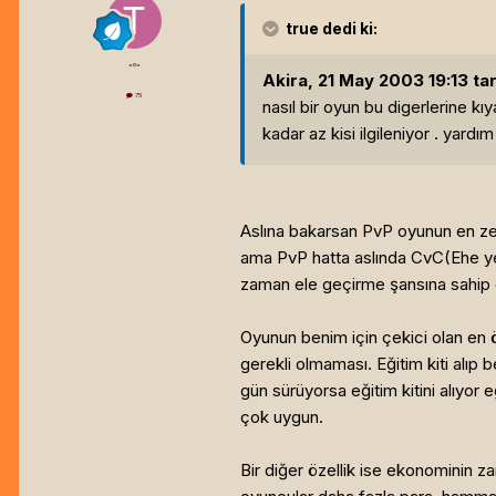
true
dedi ki:
=o=
Akira, 21 May 2003 19:13 tar
75
nasıl bir oyun bu digerlerine 
kadar az kisi ilgileniyor . yardım
Aslına bakarsan PvP oyunun en ze
ama PvP hatta aslında CvC(Ehe yeni
zaman ele geçirme şansına sahip o
Oyunun benim için çekici olan en ö
gerekli olmaması. Eğitim kiti alıp b
gün sürüyorsa eğitim kitini alıyo
çok uygun.
Bir diğer özellik ise ekonominin 