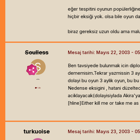
eğer tespitini oyunun popülerliği
hiçbir eksiği yok. olsa bile oyun da
biraz gereksiz uzun oldu ama malum
Soulless
Mesaj tarihi:
Mayıs 22, 2003
Ben tavsiyede bulunmak icin diplo
dememisim.Tekrar yazmissin 3 ayli
dolayi bu oyun 3 aylik oyun, bu bu
=o=
Nedense eksigini , hatani düzelt
1.2k
aciklayacak(dolayisiylada Akira'y
[hline]
Either kill me or take me as
turkuoise
Mesaj tarihi:
Mayıs 23, 2003