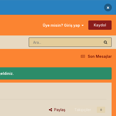
×
Kaydol
Üye misin? Giriş yap
Son Mesajlar
eldiniz.
Paylaş
Takipçiler
0