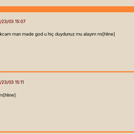
bakcam man made god u hiç duydunuz mu alayım mı[hline]
ım[hline]