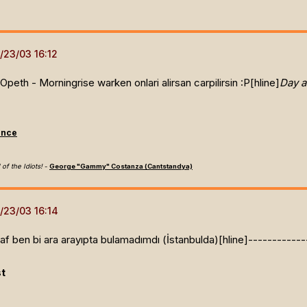
peth - Morningrise warken onlari alirsan carpilirsin :P[hline]
Day a
ence
 of the Idiots!
-
George "Gammy" Costanza (Cantstandya)
af ben bi ara arayıpta bulamadımdı (İstanbulda)[hline]
------------
st