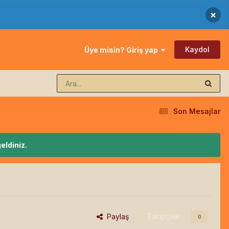
×
Kaydol
Üye misin? Giriş yap
Son Mesajlar
eldiniz.
Paylaş
Takipçiler
0