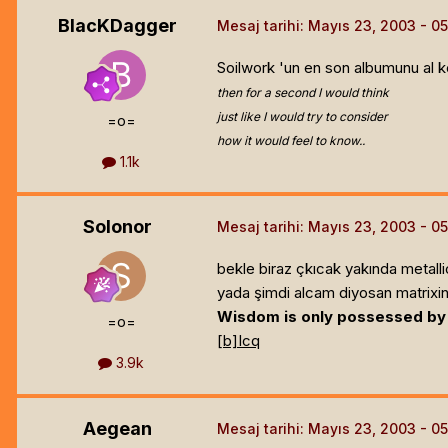
BlacKDagger
Mesaj tarihi:
Mayıs 23, 2003
Soilwork 'un en son albumunu al kes
then for a second I would think
just like I would try to consider
=o=
how it would feel to know..
1.1k
Solonor
Mesaj tarihi:
Mayıs 23, 2003
bekle biraz çkıcak yakında metalli
yada şimdi alcam diyosan matrixin 
Wisdom is only possessed by l
=o=
[b]
Icq
3.9k
Aegean
Mesaj tarihi:
Mayıs 23, 2003