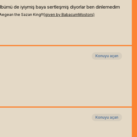
 albümü de iyiymiş baya sertleşmiş diyorlar ben dinlemedim
Aegean the Sazan King!!!
(given by BabacumMostors)
Konuyu açan
Konuyu açan