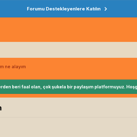
Forumu Destekleyenlere Katılın
om ne alayım
rden beri faal olan, çok şukela bir paylaşım platformuyuz. Hoşg
m