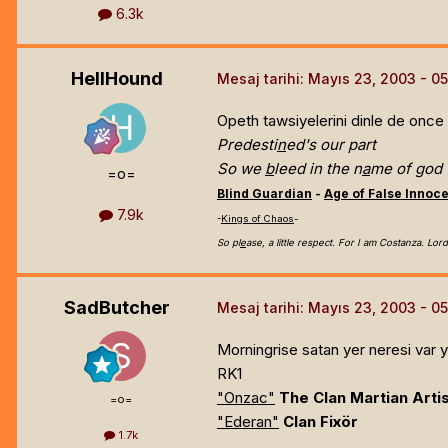
6.3k
HellHound
Mesaj tarihi:
Mayıs 23, 2003
Opeth tawsiyelerini dinle de once O
Predesti
n
ed's our part
So we
b
leed in the n
a
me of god
=o=
Blind Guardian
-
Age of False Innoc
7.9k
-
Kings of Chaos
-
So pl
e
ase, a little respect. For I am Costanza. Lord
SadButcher
Mesaj tarihi:
Mayıs 23, 2003
Morningrise satan yer neresi var y
RK1
"Onzac"
The Clan Martian Arti
=o=
"Ederan"
Clan Fixör
1.7k