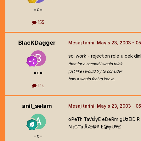
=o=
155
BlacKDagger
Mesaj tarihi:
Mayıs 23, 2003
soilwork - rejection role'u cek di
then for a second I would think
just like I would try to consider
=o=
how it would feel to know..
1.1k
anil_selam
Mesaj tarihi:
Mayıs 23, 2003
oPeTh TaVsİyE eDeRm gÜzElDiR k
N ¡G™ä ÂÆ©® E@╦U®£
=o=