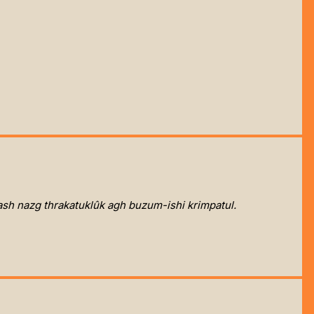
ash nazg thrakatuklûk agh buzum-ishi krimpatul.