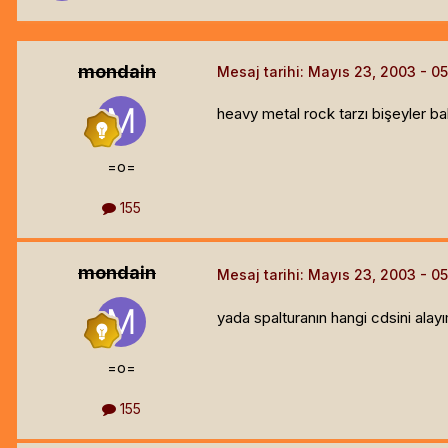
mondain
Mesaj tarihi:
Mayıs 23, 2003
heavy metal rock tarzı bişeyler 
=o=
155
mondain
Mesaj tarihi:
Mayıs 23, 2003
yada spalturanın hangi cdsini alay
=o=
155