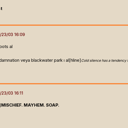
st
oots al
amnation veya blackwater park ı al[hline]
Cold silence has a tendency 
]
MISCHIEF. MAYHEM. SOAP.