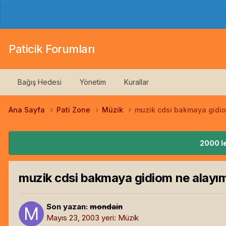
Paticik Forumları
Bağış Hedesi
Yönetim
Kurallar
Ana Sayfa
Pati Zone
Müzik
muzik cdsi bakmaya gidi
2000 le
muzik cdsi bakmaya gidiom ne alayı
Son yazan:
mondain
Mayıs 23, 2003
yeri:
Müzik