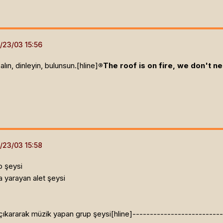
lın, dinleyin, bulunsun.[hline]
®The roof is on fire, we don't n
p şeysi
a yarayan alet şeysi
er çıkararak müzik yapan grup şeysi[hline]
-------------------------