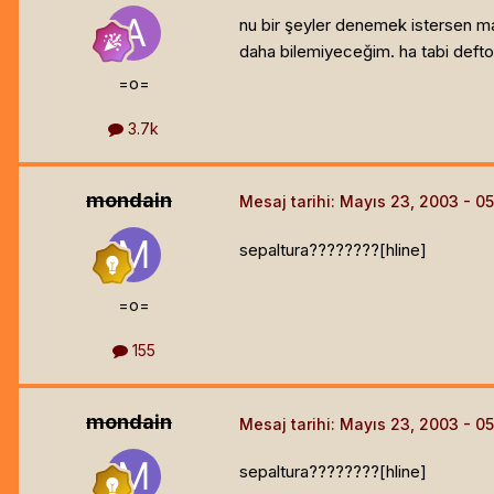
nu bir şeyler denemek istersen man
daha bilemiyeceğim. ha tabi defton
=o=
3.7k
mondain
Mesaj tarihi:
Mayıs 23, 2003
sepaltura????????[hline]
=o=
155
mondain
Mesaj tarihi:
Mayıs 23, 2003
sepaltura????????[hline]