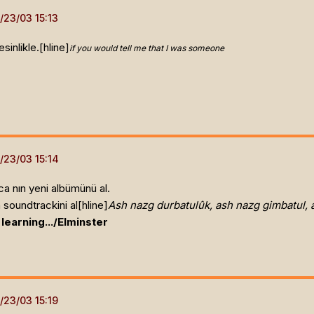
inlikle.[hline]
if you would tell me that I was someone
ca nın yeni albümünü al.
soundtrackini al[hline]
Ash nazg durbatulûk, ash nazg gimbatul, 
earning.../Elminster