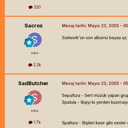
320
Sacros
Mesaj tarihi:
Mayıs 23, 2003
Soilwork'ün son albümü bayaa iyi; a
=o=
2.2k
SadButcher
Mesaj tarihi:
Mayıs 23, 2003
Sepultura - Sert müzük yapan gru
Spatula - Bişiyi bi yerden kazımay
=o=
1.7k
Spaltura - Bişileri kazır gibi sesl