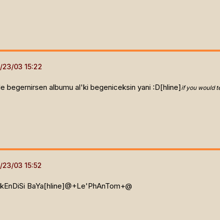
nle begernirsen albumu al'ki begeniceksin yani :D[hline]
if you would 
EnDiSi BaYa[hline]
@+Le'PhAnTom+@