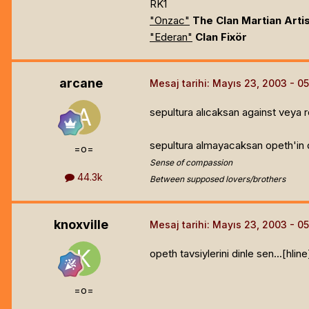
RK1
"Onzac"
The Clan Martian Arti
"Ederan"
Clan Fixör
arcane
Mesaj tarihi:
Mayıs 23, 2003
sepultura alıcaksan against veya r
sepultura almayacaksan opeth'in d
=o=
Sense of compassion
44.3k
Between supposed lovers/brothers
knoxville
Mesaj tarihi:
Mayıs 23, 2003
opeth tavsiylerini dinle sen...[hline
=o=