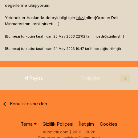
değerlerine ulaşıyorum.
Yetenekler hakkında detaylı bilgi için
bkz.
[hline]
Oracle: Deli
Minmatarlının kanlı şirketi. :-)
[Bu mesaj turkuoise tarafından 23 May 2003 22:02 tarihinde değiştirilmiştir]
[Bu mesaj turkuoise tarafından 24 May 2003 10:47 tarihinde değiştirilmiştir]
Paylaş
Takipçiler
0
Konu listesine dön
Tema
Gizlilik Poliçesi
İletişim
Cookies
©Paticik.com | 2001 - 2026
Powered by Invision Community