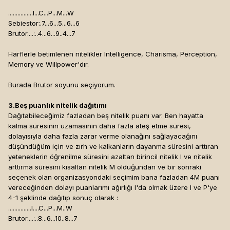
................I...C...P...M...W
Sebiestor:.7...6...5...6...6
Brutor....:..4...6...9..4...7
Harflerle betimlenen nitelikler Intelligence, Charisma, Perception,
Memory ve Willpower'dır.
Burada Brutor soyunu seçiyorum.
3.Beş puanlık nitelik dağıtımı
Dağıtabileceğimiz fazladan beş nitelik puanı var. Ben hayatta
kalma süresinin uzamasının daha fazla ateş etme süresi,
dolayısıyla daha fazla zarar verme olanağını sağlayacağını
düşündüğüm için ve zırh ve kalkanların dayanma süresini arttıran
yeteneklerin öğrenilme süresini azaltan birincil nitelik I ve nitelik
arttırma süresini kısaltan nitelik M olduğundan ve bir sonraki
seçenek olan organizasyondaki seçimim bana fazladan 4M puanı
vereceğinden dolayı puanlarımı ağırlığı I'da olmak üzere I ve P'ye
4-1 şeklinde dağıtıp sonuç olarak :
...............I....C...P...M..W
Brutor....:..8...6...10..8...7