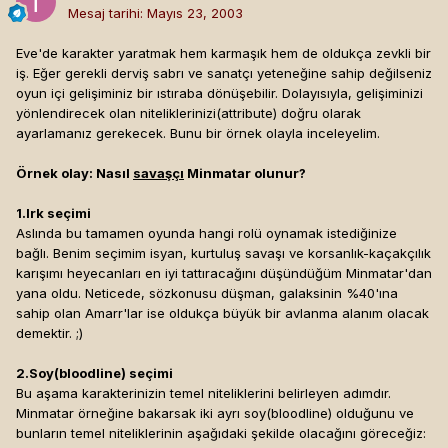
Mesaj tarihi:
Mayıs 23, 2003
Eve'de karakter yaratmak hem karmaşık hem de oldukça zevkli bir
iş. Eğer gerekli derviş sabrı ve sanatçı yeteneğine sahip değilseniz
oyun içi gelişiminiz bir ıstıraba dönüşebilir. Dolayısıyla, gelişiminizi
yönlendirecek olan niteliklerinizi(attribute) doğru olarak
ayarlamanız gerekecek. Bunu bir örnek olayla inceleyelim.
Örnek olay: Nasıl
savaşçı
Minmatar olunur?
1.Irk seçimi
Aslında bu tamamen oyunda hangi rolü oynamak istediğinize
bağlı. Benim seçimim isyan, kurtuluş savaşı ve korsanlık-kaçakçılık
karışımı heyecanları en iyi tattıracağını düşündüğüm Minmatar'dan
yana oldu. Neticede, sözkonusu düşman, galaksinin %40'ına
sahip olan Amarr'lar ise oldukça büyük bir avlanma alanım olacak
demektir. ;)
2.Soy(bloodline) seçimi
Bu aşama karakterinizin temel niteliklerini belirleyen adımdır.
Minmatar örneğine bakarsak iki ayrı soy(bloodline) olduğunu ve
bunların temel niteliklerinin aşağıdaki şekilde olacağını göreceğiz: