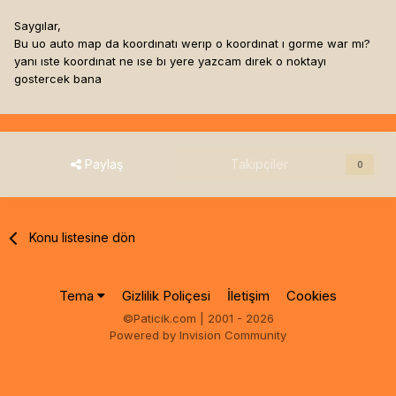
Saygılar,
Bu uo auto map da koordınatı werıp o koordınat ı gorme war mı?
yanı ıste koordınat ne ıse bı yere yazcam dırek o noktayı
gostercek bana
Paylaş
Takipçiler
0
Konu listesine dön
Tema
Gizlilik Poliçesi
İletişim
Cookies
©Paticik.com | 2001 - 2026
Powered by Invision Community