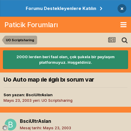
×
Forumu Destekleyenlere Katılın
Paticik Forumları
UO Scriptsharing
2000 lerden beri faal olan, çok şukela bir paylaşım
platformuyuz. Hoşgeldiniz.
Uo Auto map ıle ılgılı bı sorum var
Son yazan:
BsciUltrAslan
Mayıs 23, 2003
yeri:
UO Scriptsharing
BsciUltrAslan
Mesaj tarihi:
Mayıs 23, 2003