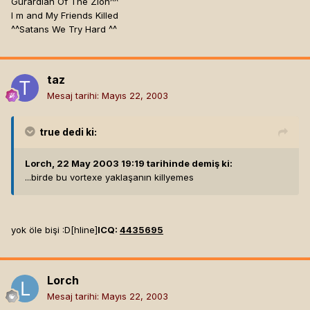
Gurardian Of The Zion^^
I m and My Friends Killed
^^Satans We Try Hard ^^
taz
Mesaj tarihi:
Mayıs 22, 2003
true
dedi ki:
Lorch, 22 May 2003 19:19 tarihinde demiş ki:
...birde bu vortexe yaklaşanın killyemes
yok öle bişi :D[hline]
ICQ:
4435695
Lorch
Mesaj tarihi:
Mayıs 22, 2003