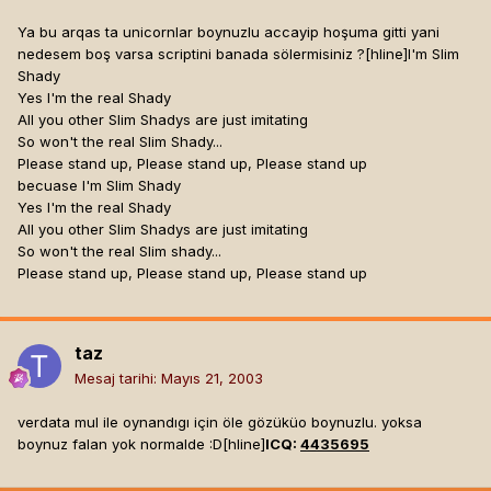
Ya bu arqas ta unicornlar boynuzlu accayip hoşuma gitti yani
nedesem boş varsa scriptini banada sölermisiniz ?[hline]
I'm Slim
Shady
Yes I'm the real Shady
All you other Slim Shadys are just imitating
So won't the real Slim Shady...
Please stand up, Please stand up, Please stand up
becuase I'm Slim Shady
Yes I'm the real Shady
All you other Slim Shadys are just imitating
So won't the real Slim shady...
Please stand up, Please stand up, Please stand up
taz
Mesaj tarihi:
Mayıs 21, 2003
verdata mul ile oynandıgı için öle gözüküo boynuzlu. yoksa
boynuz falan yok normalde :D[hline]
ICQ:
4435695