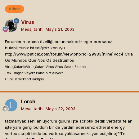
Admin
Virus
Mesaj tarihi:
Mayıs 21, 2003
Forumların arama özelliği bulunmaktadır eger ararsanız
bulabilirsiniz istediğiniz konuyu.
http://www.paticik.com/forum/view.php?id=29983
[hline]
Você Cría
Os Mundos Que Nós Os destruímos
Virus,SatanixVirus,Satan-Virus,Virus-Satan,Satanix.
Trex DragonSlayerz Paladin of alb/exc
Cuce Berserker of mid/pry
Lorch
Mesaj tarihi:
Mayıs 22, 2003
tazmanyak seni anluyorum gülüm işte scriptik dedik verdata felan
işte yani gerçi buldum bir de yardım ederseniz etheral energy
vortex scripti birde bu vortexe yaklaşanın killyemesi[hline]
^^I'm