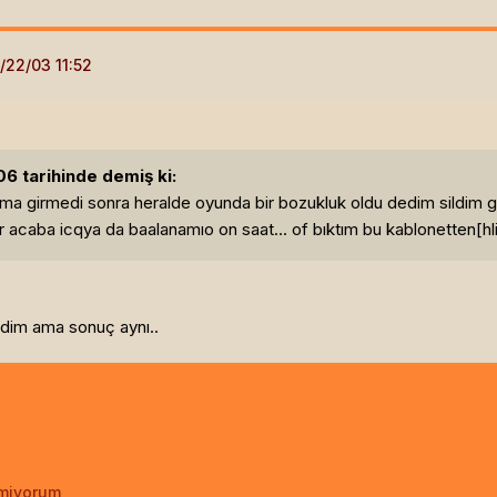
06 tarihinde demiş ki:
ama girmedi sonra heralde oyunda bir bozukluk oldu dedim sildim
r acaba icqya da baalanamıo on saat... of bıktım bu kablonetten[hl
ledim ama sonuç aynı..
emiyorum