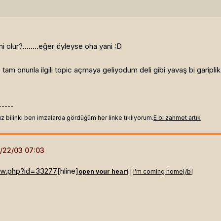
mi olur?........eğer öyleyse oha yani :D
tam onunla ilgili topic açmaya geliyodum deli gibi yavaş bi gariplik
-----
ız bilinki ben imzalarda gördüğüm her linke tıklıyorum.
E bi zahmet artık
iew.php?id=33277
[hline]
open your heart
|
i'm coming home[/b]