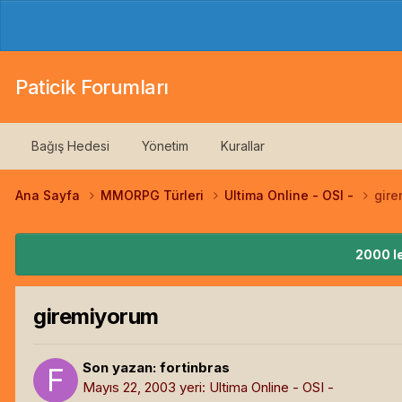
Paticik Forumları
Bağış Hedesi
Yönetim
Kurallar
Ana Sayfa
MMORPG Türleri
Ultima Online - OSI -
gir
2000 le
giremiyorum
Son yazan:
fortinbras
Mayıs 22, 2003
yeri:
Ultima Online - OSI -