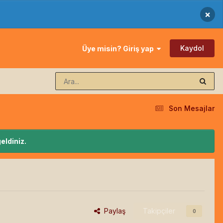
×
Kaydol
Üye misin? Giriş yap
Son Mesajlar
eldiniz.
Paylaş
Takipçiler
0