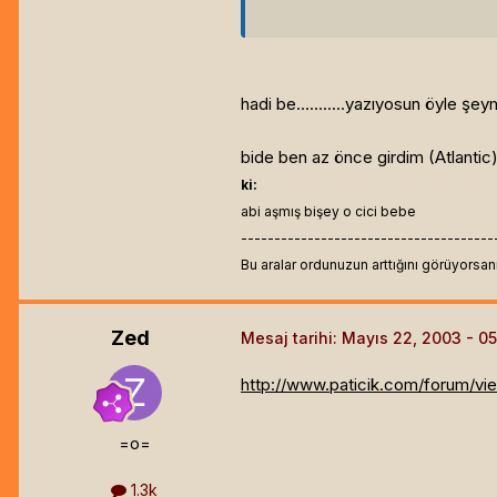
hadi be...........yazıyosun öyle şey
bide ben az önce girdim (Atlantic) 
ki:
abi aşmış bişey o cici bebe
--------------------------------------
Bu aralar ordunuzun arttığını görüyorsan
Zed
Mesaj tarihi:
Mayıs 22, 2003
http://www.paticik.com/forum/v
=o=
1.3k