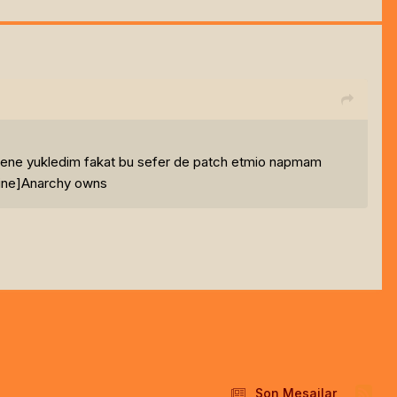
 gene yukledim fakat bu sefer de patch etmio napmam
ine]
Anarchy owns
Son Mesajlar