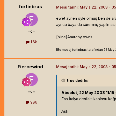
fortinbras
Mesaj tarihi:
Mayıs 22, 2003
ewet aynen oyle olmuş ben de aradı
ayrıca baya da sürermiş yapılması b
=o=
[hline]
Anarchy owns
1.6k
[Bu mesaj fortinbras tarafından 22 May 20
Fiercewind
Mesaj tarihi:
Mayıs 22, 2003
true
dedi ki:
=o=
Absolut, 22 May 2003 11:15 
Fas İtalya denilaltı kablosu koğ
986
Asli