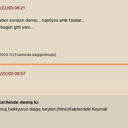
m sordum demin... naptıysa artık faslılar...
ugün gitti yani...
03 11:21 tarihinde değiştirilmiştir]
tarihinde demiş ki:
muş bekliyoruz dalgıç beyleri.[hline]
Kalplerdeki Kaymak