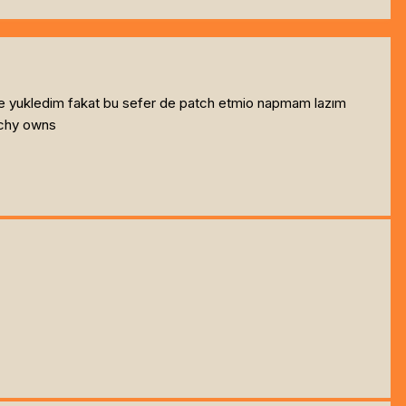
ne yukledim fakat bu sefer de patch etmio napmam lazım
chy owns