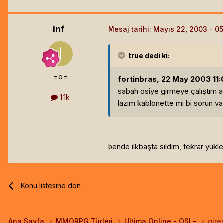
inf
Mesaj tarihi:
Mayıs 22, 2003
true
dedi ki:
=o=
fortinbras, 22 May 2003 11:
sabah osiye girmeye çalıştım 
1.1k
lazım kablonette mi bi sorun va
bende ilkbaşta sildim, tekrar yük
Konu listesine dön
Ana Sayfa
MMORPG Türleri
Ultima Online - OSI -
gir