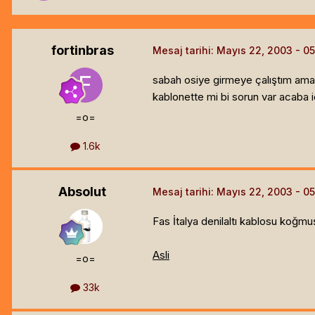
fortinbras
Mesaj tarihi:
Mayıs 22, 2003
sabah osiye girmeye çalıştım ama
kablonette mi bi sorun var acaba i
=o=
1.6k
Absolut
Mesaj tarihi:
Mayıs 22, 2003
Fas İtalya denilaltı kablosu koğmuş
Asli
=o=
33k