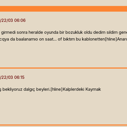
 girmedi sonra heralde oyunda bir bozukluk oldu dedim sildim ge
cqya da baalanamıo on saat... of bıktım bu kablonetten[hline]
Anar
 bekliyoruz dalgıç beyleri.[hline]
Kalplerdeki Kaymak