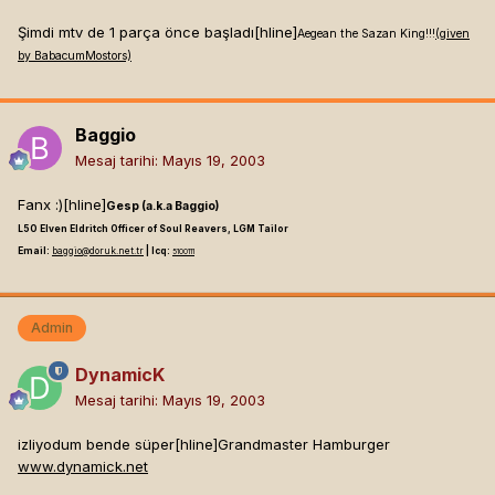
Şimdi mtv de 1 parça önce başladı[hline]
Aegean the Sazan King!!!
(given
by BabacumMostors)
Baggio
Mesaj tarihi:
Mayıs 19, 2003
Fanx :)[hline]
Gesp (a.k.a Baggio)
L50 Elven Eldritch Officer of Soul Reavers, LGM Tailor
Email:
baggio@doruk.net.tr
| Icq:
5100111
Admin
DynamicK
Mesaj tarihi:
Mayıs 19, 2003
izliyodum bende süper[hline]
Grandmaster Hamburger
www.dynamick.net