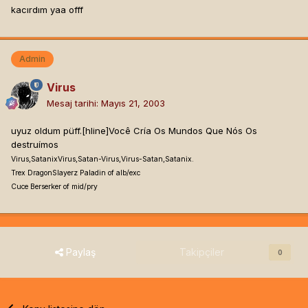
kacırdım yaa offf
Admin
Virus
Mesaj tarihi:
Mayıs 21, 2003
uyuz oldum püff.[hline]
Você Cría Os Mundos Que Nós Os
destruímos
Virus,SatanixVirus,Satan-Virus,Virus-Satan,Satanix.
Trex DragonSlayerz Paladin of alb/exc
Cuce Berserker of mid/pry
Paylaş
Takipçiler
0