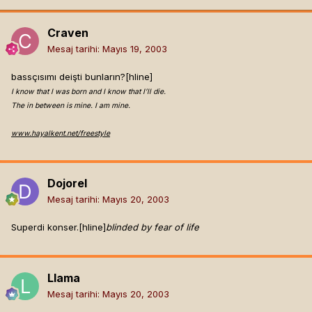
Craven
Mesaj tarihi:
Mayıs 19, 2003
bassçısımı deişti bunların?[hline]
I know that I was born and I know that I’ll die.
The in between is mine. I am mine.
www.hayalkent.net/freestyle
Dojorel
Mesaj tarihi:
Mayıs 20, 2003
Superdi konser.[hline]
blinded by fear of life
Llama
Mesaj tarihi:
Mayıs 20, 2003