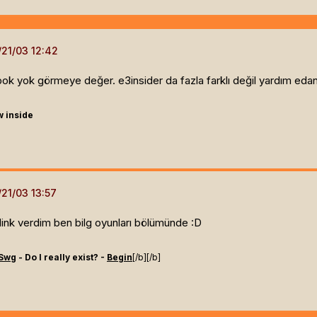
ok yok görmeye değer. e3insider da fazla farklı değil yardım edan
w inside
 link verdim ben bilg oyunları bölümünde :D
Swg
- Do I really exist? -
Begin
[/b]
[/b]