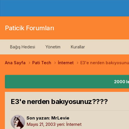
Paticik Forumları
Bağış Hedesi
Yönetim
Kurallar
Ana Sayfa
Pati Tech
İnternet
E3'e nerden bakıyosun
2000 le
E3'e nerden bakıyosunuz????
Son yazan:
MrLevie
Mayıs 21, 2003
yeri:
İnternet