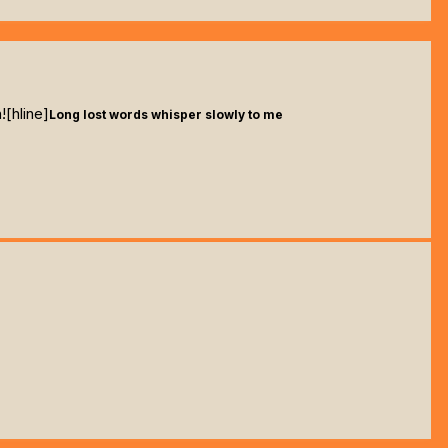
![hline]
Long lost words whisper slowly to me