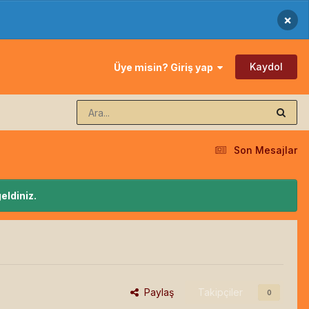
×
Kaydol
Üye misin? Giriş yap
Son Mesajlar
eldiniz.
Paylaş
Takipçiler
0