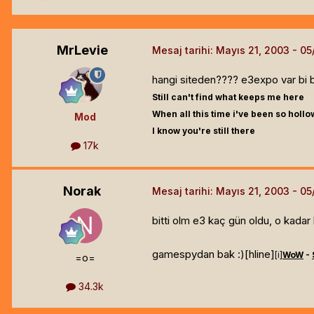
MrLevie
Mesaj tarihi:
Mayıs 21, 2003
hangi siteden???? e3expo var bi b
Still can't find what keeps me here
When all this time i've been so hollo
Mod
I know you're still there
17k
Norak
Mesaj tarihi:
Mayıs 21, 2003
bitti olm e3 kaç gün oldu, o kadar
gamespydan bak :)[hline]
[i]
WoW
-
=o=
34.3k