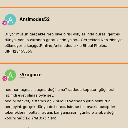
Antimodes52
Mesaj tarihi:
Mayıs 18, 2003
Biliyor musun gerçekte Neo diye birisi yok, aslında burası gerçek
dünya, yani o ekranda gördüklerin yalan... Gerçekten Neo zihniyle
bükmüyor o kaşığı. :P[hline]
Antimodes a.k.a Bhaal Pheles.
UIN: 123455555
-Aragorn-
Mesaj tarihi:
Mayıs 18, 2003
neo nun uçması saçma değil ama? sadece kaputun göçmesi
lazımdı evet olmaz öyle şey.
neo bi hacker, sistemin açık bulduu yerinden girip sömürüo
herşeyini. gerçek dünya deil orası. isterse tek ayakla basıp ön
tekerleklerini patlatır adam. karışamazsın. çünkü o araba değil
kod[hline]
Oski The XXL Hero