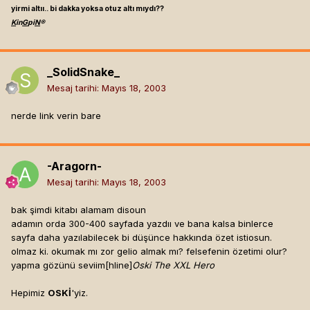
yirmi altıı.. bi dakka yoksa otuz altı mıydı??
K
in
G
pi
N
®
_SolidSnake_
Mesaj tarihi:
Mayıs 18, 2003
nerde link verin bare
-Aragorn-
Mesaj tarihi:
Mayıs 18, 2003
bak şimdi kitabı alamam disoun
adamın orda 300-400 sayfada yazdıı ve bana kalsa binlerce
sayfa daha yazılabilecek bi düşünce hakkında özet istiosun.
olmaz ki. okumak mı zor gelio almak mı? felsefenin özetimi olur?
yapma gözünü seviim[hline]
Oski The XXL Hero
Hepimiz
OSKİ
'yiz.