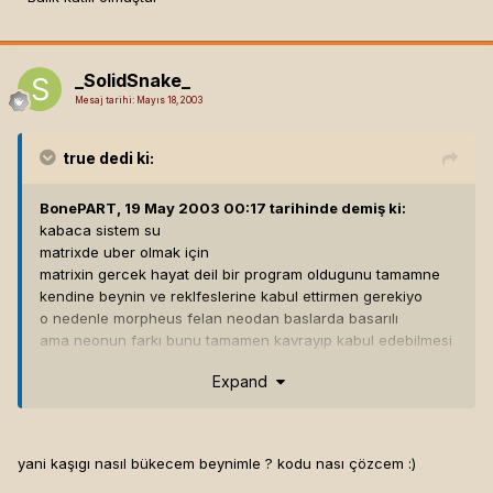
_SolidSnake_
Mesaj tarihi:
Mayıs 18, 2003
true
dedi ki:
BonePART, 19 May 2003 00:17 tarihinde demiş ki:
kabaca sistem su
matrixde uber olmak için
matrixin gercek hayat deil bir program oldugunu tamamne
kendine beynin ve reklfeslerine kabul ettirmen gerekiyo
o nedenle morpheus felan neodan baslarda basarılı
ama neonun farkı bunu tamamen kavrayıp kabul edebilmesi
bu olduktan sorna alemin yılanı olabiliyorun
Expand
kasık yok hikayeside diyoki
fiziksel dusunursen senin kasıgı bukmen imkansızdır
sen sadece kasıgın gercek deil bir kod oldugunu tamamen
yani kaşıgı nasıl bükecem beynimle ? kodu nası çözcem :)
algılarsan kasıgı bukebilirsin[hline]
BonePART - Pepelek Saplar