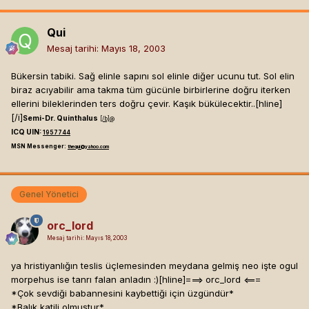
Qui
Mesaj tarihi:
Mayıs 18, 2003
Bükersin tabiki. Sağ elinle sapını sol elinle diğer ucunu tut. Sol elin
biraz acıyabilir ama takma tüm gücünle birbirlerine doğru iterken
ellerini bileklerinden ters doğru çevir. Kaşık bükülecektir..[hline]
[/i]
Semi-Dr. Quinthalus
[/b]
@
ICQ UIN:
1957744
MSN Messenger:
thequi@yahoo.com
Genel Yönetici
orc_lord
Mesaj tarihi:
Mayıs 18, 2003
ya hristiyanlığın teslis üçlemesinden meydana gelmiş neo işte ogul
morpehus ise tanrı falan anladın :)[hline]
===> orc_lord <===
*Çok sevdiği babannesini kaybettiği için üzgündür*
*Balık katili olmuştur*