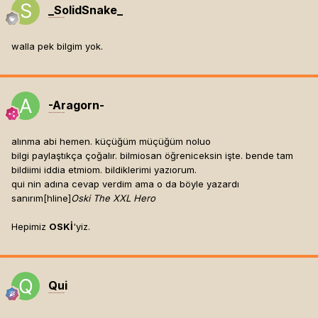
_SolidSnake_
Mesaj tarihi:
Mayıs 18, 2003
walla pek bilgim yok.
-Aragorn-
Mesaj tarihi:
Mayıs 18, 2003
alınma abi hemen. küçüğüm müçüğüm noluo
bilgi paylaştıkça çoğalır. bilmiosan öğreniceksin işte. bende tam
bildiimi iddia etmiom. bildiklerimi yazıorum.
qui nin adına cevap verdim ama o da böyle yazardı
sanırım[hline]
Oski The XXL Hero
Hepimiz
OSKİ
'yiz.
Qui
Mesaj tarihi:
Mayıs 18, 2003