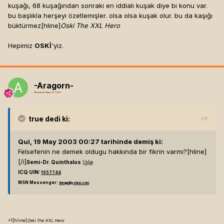
kuşağı, 68 kuşağından sonraki en iddialı kuşak diye bi konu var.
bu başlıkla herşeyi özetlemişler. olsa olsa kuşak olur. bu da kaşığı
büktürmez[hline]
Oski The XXL Hero
Hepimiz
OSKİ
'yiz.
-Aragorn-
Mesaj tarihi:
Mayıs 18, 2003
true
dedi ki:
Qui, 19 May 2003 00:27 tarihinde demiş ki:
Felsefenin ne demek oldugu hakkında bir fikrin varmı?[hline]
[/i]
Semi-Dr. Quinthalus
[/b]
@
ICQ UIN:
1957744
MSN Messenger:
thequi@yahoo.com
+1[hline]
Oski The XXL Hero