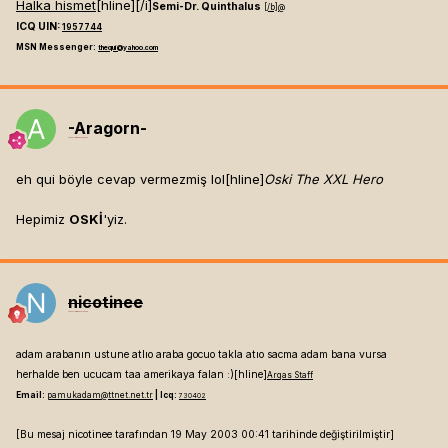
Halka hismet
[hline]
[/i]
Semi-Dr. Quinthalus
[/b]
@
ICQ UIN:
1957744
MSN Messenger:
thequi@yahoo.com
-Aragorn-
Mesaj tarihi:
Mayıs 18, 2003
eh qui böyle cevap vermezmiş lol[hline]
Oski The XXL Hero
Hepimiz
OSKİ
'yiz.
nicotinee
Mesaj tarihi:
Mayıs 18, 2003
adam arabanın ustune atlıo araba gocuo takla atıo sacma adam bana vursa
herhalde ben ucucam taa amerikaya falan :)[hline]
Arqas Staff
Email:
pamukadam@ttnet.net.tr
| Icq:
730402
[Bu mesaj nicotinee tarafından 19 May 2003 00:41 tarihinde değiştirilmiştir]