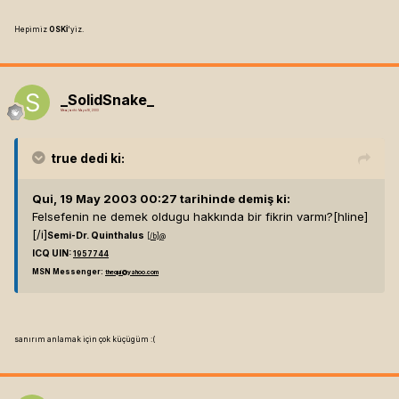
Hepimiz
OSKİ
'yiz.
_SolidSnake_
Mesaj tarihi:
Mayıs 18, 2003
true
dedi ki:
Qui, 19 May 2003 00:27 tarihinde demiş ki:
Felsefenin ne demek oldugu hakkında bir fikrin varmı?[hline]
[/i]
Semi-Dr. Quinthalus
[/b]
@
ICQ UIN:
1957744
MSN Messenger:
thequi@yahoo.com
sanırım anlamak için çok küçügüm :(