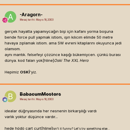
Birliği Başkanı
Ph'nglui mglw'nafh cthulhu r'yleh wgah'nagl ftgagn
-Aragorn-
I am not fat you asshole, I am just big-boned.
Mesaj tarihi:
Mayıs 18, 2003
Screw you guys; I am going home.
You must respect my authoritaaaaaaa.
gerçek hayatta yapamıycağın bişi için kafanı yorma boşuna
BonePART FriarHealSuxx of Hun - Kay Server - Level 50 Drunken Friaa -
bende force pull yapmak istiom, ışın kılıcım elimde 50 metre
(At last)
havaya zıplamak istiom. ama SW evreni kitaplarını okuyunca jedi
olamıom.
aynı mantık. felsefeyi çözünce kaşığı bükemiycen. çünkü burası
dünya. kod falan yok[hline]
Oski The XXL Hero
Hepimiz
OSKİ
'yiz.
BabacumMostors
Mesaj tarihi:
Mayıs 18, 2003
idealar düğnyasında her nesnenin birkarşılığı vardı
varlık yoktur düşünce vardır...
hede hödö cart curt[hline]
Isn't it funny? Let's try something else...