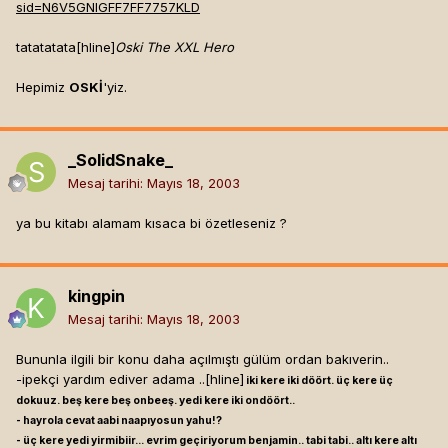
sid=N6V5GNIGFF7FF7757KLD
tatatatata[hline]
Oski The XXL Hero
Hepimiz
OSKİ
'yiz.
_SolidSnake_
Mesaj tarihi:
Mayıs 18, 2003
ya bu kitabı alamam kısaca bi özetleseniz ?
kingpin
Mesaj tarihi:
Mayıs 18, 2003
Bununla ilgili bir konu daha açılmıştı gülüm ordan bakıverin..
-ipekçi yardım ediver adama ..[hline]
iki kere iki döört. üç kere üç
dokuuz. beş kere beş onbeeş. yedi kere iki ondöört..
- hayrola cevat aabi naapıyosun yahu!?
- üç kere yedi yirmibiir... evrim geçiriyorum benjamin.. tabi tabi.. altı kere altı