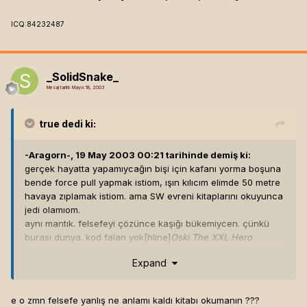
ICQ:84232487
_SolidSnake_
Mesaj tarihi:
Mayıs 18, 2003
true
dedi ki:
-Aragorn-, 19 May 2003 00:21 tarihinde demiş ki:
gerçek hayatta yapamıycağın bişi için kafanı yorma boşuna
bende force pull yapmak istiom, ışın kılıcım elimde 50 metre
havaya zıplamak istiom. ama SW evreni kitaplarını okuyunca
jedi olamıom.
aynı mantık. felsefeyi çözünce kaşığı bükemiycen. çünkü
burası dünya. kod falan yok[hline]
Oski The XXL Hero
Expand
Hepimiz
OSKİ
'yiz.
e o zmn felsefe yanlış ne anlamı kaldı kitabı okumanın ???