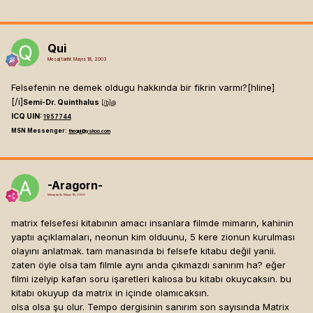
Qui
Mesaj tarihi:
Mayıs 18, 2003
Felsefenin ne demek oldugu hakkında bir fikrin varmı?[hline]
[/i]
Semi-Dr. Quinthalus
[/b]
@
ICQ UIN:
1957744
MSN Messenger:
thequi@yahoo.com
-Aragorn-
Mesaj tarihi:
Mayıs 18, 2003
matrix felsefesi kitabının amacı insanlara filmde mimarın, kahinin
yaptıı açıklamaları, neonun kim olduunu, 5 kere zionun kurulması
olayını anlatmak. tam manasında bi felsefe kitabu değil yanii.
zaten öyle olsa tam filmle aynı anda çıkmazdı sanırım ha? eğer
filmi izelyip kafan soru işaretleri kalıosa bu kitabı okuycaksın. bu
kitabı okuyup da matrix in içinde olamıcaksın.
olsa olsa şu olur. Tempo dergisinin sanırım son sayısında Matrix