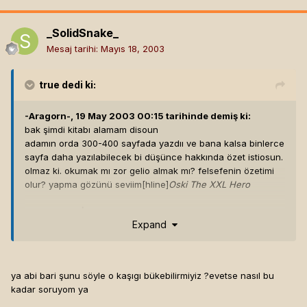
_SolidSnake_
Mesaj tarihi:
Mayıs 18, 2003
true
dedi ki:
-Aragorn-, 19 May 2003 00:15 tarihinde demiş ki:
bak şimdi kitabı alamam disoun
adamın orda 300-400 sayfada yazdıı ve bana kalsa binlerce
sayfa daha yazılabilecek bi düşünce hakkında özet istiosun.
olmaz ki. okumak mı zor gelio almak mı? felsefenin özetimi
olur? yapma gözünü seviim[hline]
Oski The XXL Hero
Hepimiz
OSKİ
'yiz.
Expand
ya abi bari şunu söyle o kaşıgı bükebilirmiyiz ?evetse nasıl bu
kadar soruyom ya