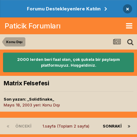
×
Forumu Destekleyenlere Katılın
Paticik Forumları
Konu Dışı
2000 lerden beri faal olan, çok şukela bir paylaşım
platformuyuz. Hoşgeldiniz.
Matrix Felsefesi
Son yazan:
_SolidSnake_
Mayıs 18, 2003
yeri:
Konu Dışı
ÖNCEKI
1.sayfa (Toplam 2 sayfa)
SONRAKI