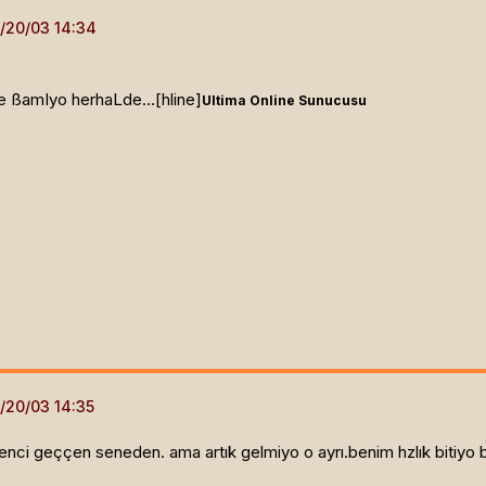
e ßamIyo herhaLde...[hline]
Ultima Online Sunucusu
ğrenci geççen seneden. ama artık gelmiyo o ayrı.benim hzlık bitiyo 