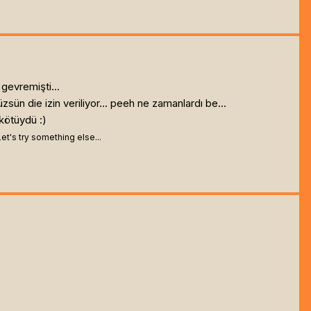
gevremişti...
sün die izin veriliyor... peeh ne zamanlardı be...
 kötüydü :)
 Let's try something else...