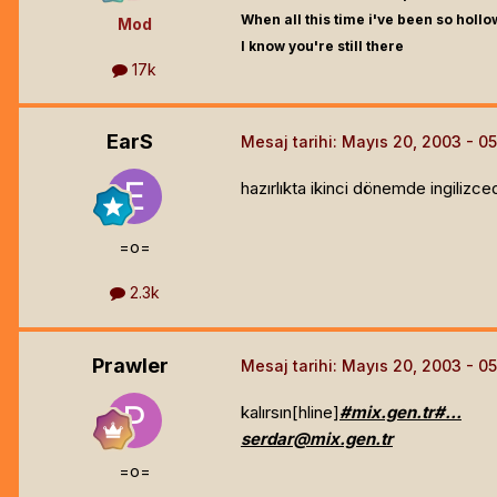
When all this time i've been so hollo
Mod
I know you're still there
17k
EarS
Mesaj tarihi:
Mayıs 20, 2003
hazırlıkta ikinci dönemde ingilizc
=o=
2.3k
Prawler
Mesaj tarihi:
Mayıs 20, 2003
kalırsın[hline]
#mix.gen.tr#...
serdar@mix.gen.tr
=o=