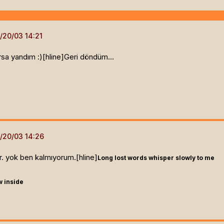
sa yandım :)[hline]
Geri döndüm...
. yok ben kalmıyorum.[hline]
Long lost words whisper slowly to me
w inside