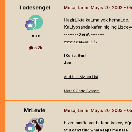
Todesengel
Mesaj tarihi:
Mayıs 20, 2003
HazIrLIkta kaLma yok herhaLde...
KaLIyosanda kafan hiç ingiLizcey
-------- XeriA --------
=o=
www.xeria.com.tr.tc
5.2k
[Xeria, Gm]
Joe
Add Him My Icq List
MatriX Code System
MrLevie
Mesaj tarihi:
Mayıs 20, 2003
bizim sınıfta var bi tane kalmış ö
Still can't find what keeps me here