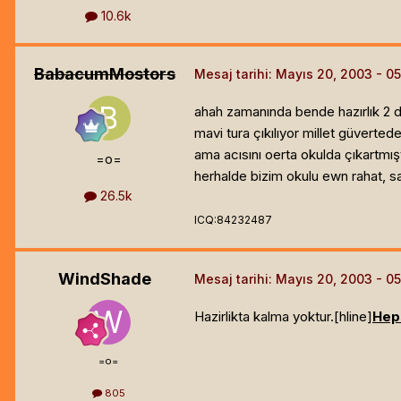
10.6k
BabacumMostors
Mesaj tarihi:
Mayıs 20, 2003
ahah zamanında bende hazırlık 2 d
mavi tura çıkılıyor millet güverted
ama acısını oerta okulda çıkartmış
=o=
herhalde bizim okulu ewn rahat, s
26.5k
ICQ:84232487
WindShade
Mesaj tarihi:
Mayıs 20, 2003
Hazirlikta kalma yoktur.[hline]
Heps
=o=
805