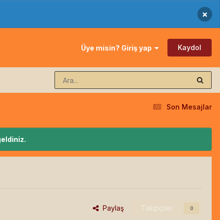
×
Kaydol
Üye misin? Giriş yap
Son Mesajlar
eldiniz.
Paylaş
Takipçiler
0