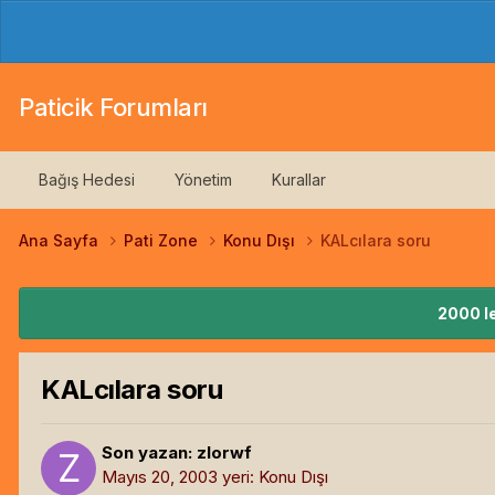
Paticik Forumları
Bağış Hedesi
Yönetim
Kurallar
Ana Sayfa
Pati Zone
Konu Dışı
KALcılara soru
2000 le
KALcılara soru
Son yazan:
zlorwf
Mayıs 20, 2003
yeri:
Konu Dışı