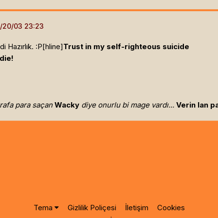
i Hazırlık. :P[hline]
Trust in my self-righteous suicide
die!
trafa para saçan
Wacky
diye onurlu bi mage vardı...
Verin lan pa
Tema
Gizlilik Poliçesi
İletişim
Cookies