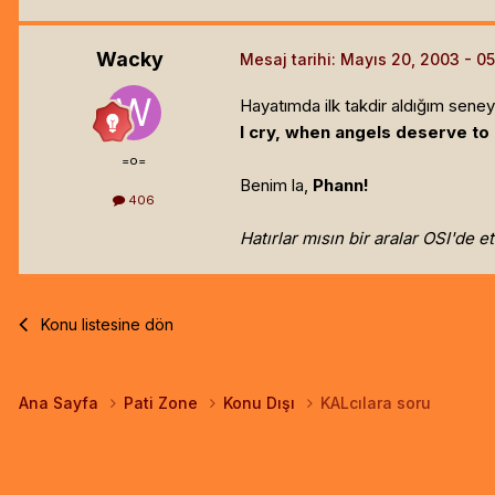
Wacky
Mesaj tarihi:
Mayıs 20, 2003
Hayatımda ilk takdir aldığım seneyd
I cry, when angels deserve to 
=o=
Benim la,
Phann!
406
Hatırlar mısın bir aralar OSI'de e
Konu listesine dön
Ana Sayfa
Pati Zone
Konu Dışı
KALcılara soru