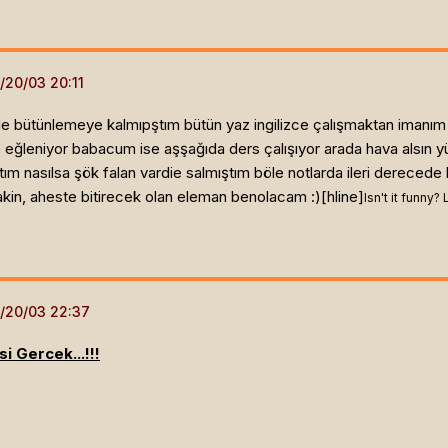
e bütünlemeye kalmıpştım bütün yaz ingilizce çalışmaktan imanım 
e eğleniyor babacum ise aşşağıda ders çalışıyor arada hava alsın yüz
tım nasılsa şök falan vardie salmıştım böle notlarda ileri derecede
akin, aheste bitirecek olan eleman benolacam :)[hline]
Isn't it funny?
i Gercek...!!!