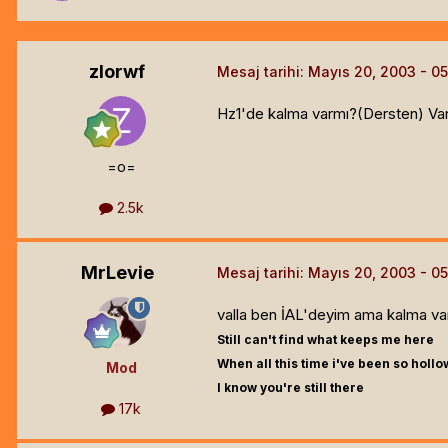
zlorwf
Mesaj tarihi:
Mayıs 20, 2003
Hz1'de kalma varmı?(Dersten) Var
=o=
2.5k
MrLevie
Mesaj tarihi:
Mayıs 20, 2003
valla ben İAL'deyim ama kalma var
Still can't find what keeps me here
When all this time i've been so hollo
Mod
I know you're still there
17k