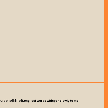
bu sene[hline]
Long lost words whisper slowly to me