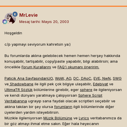
MrLevie
Mesaj tarihi:
Mayıs 20, 2003
Hoşgeldin
c/p yapmayı seviyorum kahretsin ya:)
Bu forumlarda aklına gelebilecek hemen hemen herşey hakkında
konuşabilir, tartişabilir, copy/paste yapabilir, bilgi alabilirsin; ama
öncelikle
Forum Kurallarını
ve
FAQ'i okumanı öneririm.
Paticik Ana Sayfasından
UO
,
WoW
,
AO
,
DC
,
DAoC
,
EVE
,
NwN
,
SWG
ve
Shadowbane
ile ilgili pek çok bilgiye ulaşabilir,
Edebiyat
ve
UltimaTR Sözlük
bölümlerine girebilir, eger
sphere
ile ilgileniyorsan
ve kendi dünyanı yaratmaya çalışıyorsan
Sphere Script
Veritabanına
ugrayıp sana faydalı olacak scriptleri seçebilir ve
aklına takılan bir şey olursa
forumların
ilgili bölümlerinde diğer
üyelerden yardım isteyebilirsin.
Müzikle ilgileniyorsan
Müzik Bölümüne
ve
Lyrics
veritabanımıza da
bir göz atmayı ihmal etme sakın. Eğer hala heyecanın