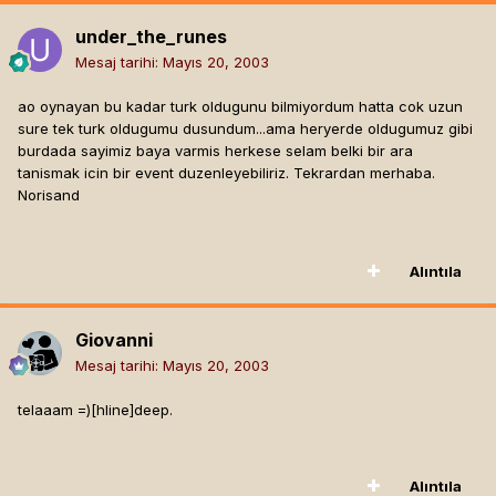
under_the_runes
Mesaj tarihi:
Mayıs 20, 2003
ao oynayan bu kadar turk oldugunu bilmiyordum hatta cok uzun
sure tek turk oldugumu dusundum...ama heryerde oldugumuz gibi
burdada sayimiz baya varmis herkese selam belki bir ara
tanismak icin bir event duzenleyebiliriz. Tekrardan merhaba.
Norisand
Alıntıla
Giovanni
Mesaj tarihi:
Mayıs 20, 2003
telaaam =)[hline]
deep.
Alıntıla