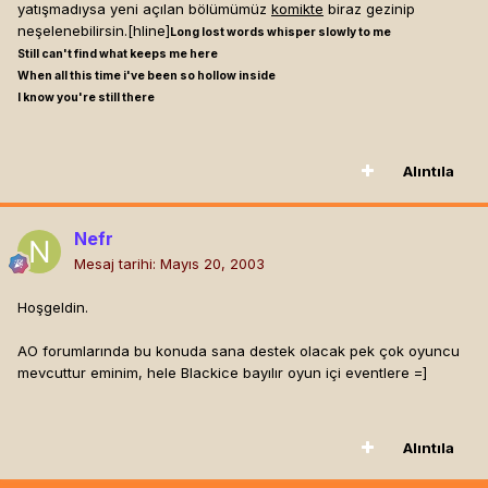
yatışmadıysa yeni açılan bölümümüz
komikte
biraz gezinip
neşelenebilirsin.[hline]
Long lost words whisper slowly to me
Still can't find what keeps me here
When all this time i've been so hollow inside
I know you're still there
Alıntıla
Nefr
Mesaj tarihi:
Mayıs 20, 2003
Hoşgeldin.
AO forumlarında bu konuda sana destek olacak pek çok oyuncu
mevcuttur eminim, hele Blackice bayılır oyun içi eventlere =]
Alıntıla