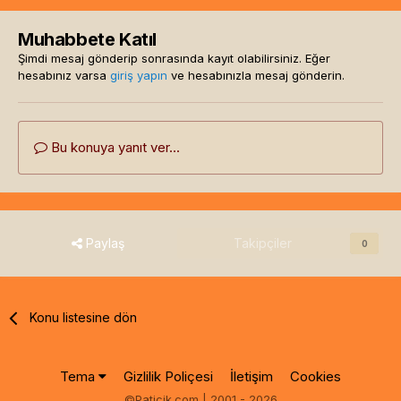
Muhabbete Katıl
Şimdi mesaj gönderip sonrasında kayıt olabilirsiniz. Eğer
hesabınız varsa
giriş yapın
ve hesabınızla mesaj gönderin.
Bu konuya yanıt ver...
Paylaş
Takipçiler
0
Konu listesine dön
Tema
Gizlilik Poliçesi
İletişim
Cookies
©Paticik.com | 2001 - 2026