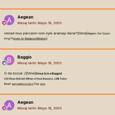
Aegean
Mesaj tarihi:
Mayıs 18, 2003
reload mus parcanın ismi öyle aramayı dene?[hline]
Aegean the Sazan
King!!!
(given by BabacumMostors)
Baggio
Mesaj tarihi:
Mayıs 18, 2003
O da bozuk :/[hline]
Gesp (a.k.a Baggio)
L50 Elven Eldritch Officer of Soul Reavers, LGM Tailor
Email:
baggio@doruk.net.tr
| Icq:
5100111
Aegean
Mesaj tarihi:
Mayıs 18, 2003