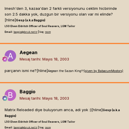
Imesh'den 3, kazaa'dan 2 farkli versiyonunu cektim hicbirinde
son 2.5 dakka yok, duzgun bir versiyonu olan var mi elinde?
[hline]
Gesp (a.k.a Baggio)
L50 Elven Eldritch Officer of Soul Reavers, LGM Tailor
Email:
baggio@doruk.net.tr
| Icq:
5100111
Aegean
Mesaj tarihi:
Mayıs 18, 2003
parçanın ismi ne?[hline]
Aegean the Sazan King!!!
(given by BabacumMostors)
Baggio
Mesaj tarihi:
Mayıs 18, 2003
Matrix Reloaded diye buluyorum anca, adi yok :)[hline]
Gesp (a.k.a
Baggio)
L50 Elven Eldritch Officer of Soul Reavers, LGM Tailor
Email:
baggio@doruk.net.tr
| Icq:
5100111