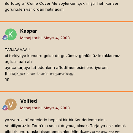
Bu fotoğraf Come Cover Me söylerken çekilmiştir heh konser
görüntüleri var ordan hatırladım
Kaspar
Mesaj tarihi:
Mayıs 4, 2003
TARJAAAAA!!!
bi türkiyeye konsere gelse de gözümüz gönlümüz kulaklarımız
açılsa.. aah ah!
ayrıca tarjaya laf edenlerin affedilmemesini öneriyorum..
[hline]
K
n
ock-knock-knockin' on
h
eaven's d
oo
r
[/i]
Volfied
Mesaj tarihi:
Mayıs 4, 2003
yazıyoruz laf edenlerin hepsini bir bir Kenderleme cim...
Ve diliyoruz ki Tarja'nın sesini duymuş olmak, Tarja'ya aşık olmak
gibi bir onuru asla hissedemesinler.[hline]
Speak to me now, and the