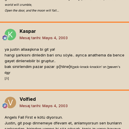
world will crumble,
Open the door, and the moon will fall...
Kaspar
Mesaj tarihi:
Mayıs 4, 2003
ya justin allaaşkına bi git ya!
hangi şarkısını dinledin bari onu söyle.. ayrıca anathema da bence
gayet dinlenebilir bi gruptur..
bak sinirlendim pazar pazar :p[hline]
K
n
ock-knock-knockin' on
h
eaven's
d
oo
r
[/i]
Volfied
Mesaj tarihi:
Mayıs 4, 2003
Angels Fall First e kötü diyorsun.
Justin, git po
p dinnemeye dfevam et, anlamıyorsun sen bunların
o
şarksından, birinden yannış bi söz çıkıcak, topic in yarısı havaya