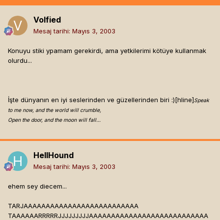
Volfied
Mesaj tarihi:
Mayıs 3, 2003
Konuyu stiki ypamam gerekirdi, ama yetkilerimi kötüye kullanmak
olurdu...
İşte dünyanın en iyi seslerinden ve güzellerinden biri :)[hline]
Speak
to me now, and the world will crumble,
Open the door, and the moon will fall...
HellHound
Mesaj tarihi:
Mayıs 3, 2003
ehem sey diecem...
TARJAAAAAAAAAAAAAAAAAAAAAAAAAA
TAAAAAARRRRRJJJJJJJJJAAAAAAAAAAAAAAAAAAAAAAAAAAA