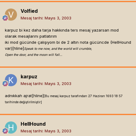
Volfied
Mesaj tarihi:
Mayıs 3, 2003
karpuz bi kez daha tarja hakkında ters mesaj yazarsan mod
olarak mesajlarını patlatırım
iki mod gücünde çalışıyom bi de 2 altın nota gücüncde (HellHound
var)[hline]
Speak to me now, and the world will crumble,
Open the door, and the moon will fall...
karpuz
Mesaj tarihi:
Mayıs 3, 2003
adnıkkah ajrat[hline]
[Bu mesaj karpuz tarafından 27 Haziran 1693 18:57
tarihinde değiştirilmiştir]
HellHound
Mesaj tarihi:
Mayıs 3, 2003