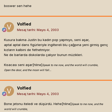
boswer sen hehe
Volfied
Mesaj tarihi:
Mayıs 4, 2003
Kusura bakma Justin bu kadın pop yapmıyo, seni aşar,
aptal aptal dans figürleriyle ingiltereli blu çağpına yeni girmiş genç
kızların kalbini de fethetmiyor.
Ne de barlarda diskolarda çalıyor bunun müzikleri.
Kısacası seni aşar[hline]
Speak to me now, and the world will crumble,
Open the door, and the moon will fall...
Volfied
Mesaj tarihi:
Mayıs 4, 2003
Bone jetonu iteledi ve düşürdü. Hehe[hline]
Speak to me now, and the
world will crumble,