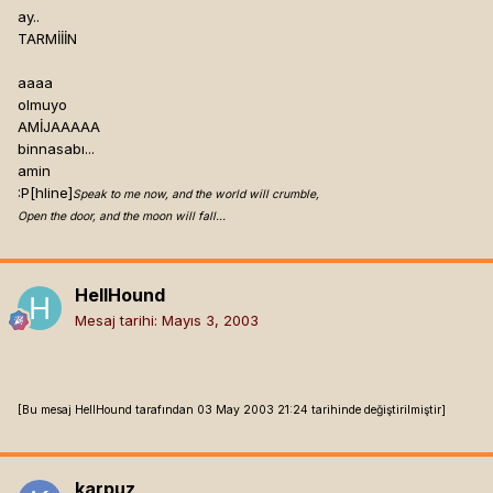
ay..
TARMİİİN
aaaa
olmuyo
AMİJAAAAA
binnasabı...
amin
:P[hline]
Speak to me now, and the world will crumble,
Open the door, and the moon will fall...
HellHound
Mesaj tarihi:
Mayıs 3, 2003
[Bu mesaj HellHound tarafından 03 May 2003 21:24 tarihinde değiştirilmiştir]
karpuz