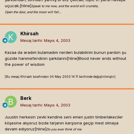
uçucak.[hline]
Speak to me now, and the world will crumble,
Open the door, and the moon will fall...
Khirsah
Mesaj tarihi:
Mayıs 4, 2003
Kazaa da aradım bulamadım nerden bulabilirim bunun pardon şu
güzide hanımefendinin şarkılarını[hline]
Blood never ends without
the power of wisdom
[Bu mesaj Khirsah tarafından 04 May 2003 14:11 tarihinde değiştirilmiştir]
Berk
Mesaj tarihi:
Mayıs 4, 2003
Juustin herkesin zevki kendine seni emen justin timberlakeciler
köşesine alıyoruz bizde tarjanın karşısına geçip mest olmaya
devam ediyoruz[hline]
Do you ever think of me