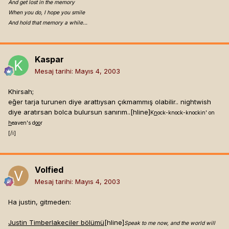
And get lost in the memory
When you do, I hope you smile
And hold that memory a while…
Kaspar
Mesaj tarihi:
Mayıs 4, 2003
Khirsah;
eğer tarja turunen diye arattıysan çıkmammış olabilir.. nightwish
diye aratırsan bolca bulursun sanırım..[hline]
K
n
ock-knock-knockin' on
h
eaven's d
oo
r
[/i]
Volfied
Mesaj tarihi:
Mayıs 4, 2003
Ha justin, gitmeden:
Justin Timberlakeciler bölümü
[hline]
Speak to me now, and the world will