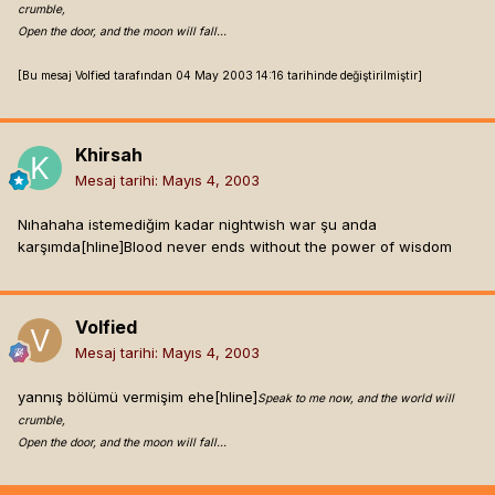
crumble,
Open the door, and the moon will fall...
[Bu mesaj Volfied tarafından 04 May 2003 14:16 tarihinde değiştirilmiştir]
Khirsah
Mesaj tarihi:
Mayıs 4, 2003
Nıhahaha istemediğim kadar nightwish war şu anda
karşımda[hline]
Blood never ends without the power of wisdom
Volfied
Mesaj tarihi:
Mayıs 4, 2003
yannış bölümü vermişim ehe[hline]
Speak to me now, and the world will
crumble,
Open the door, and the moon will fall...