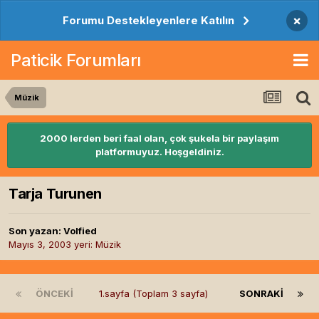
×
Forumu Destekleyenlere Katılın
Paticik Forumları
Müzik
2000 lerden beri faal olan, çok şukela bir paylaşım
platformuyuz. Hoşgeldiniz.
Tarja Turunen
Son yazan:
Volfied
Mayıs 3, 2003
yeri:
Müzik
ÖNCEKI
1.sayfa (Toplam 3 sayfa)
SONRAKI