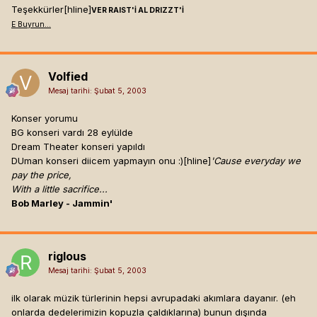
Teşekkürler[hline]
VER RAIST'İ AL DRIZZT'İ
E Buyrun...
Volfied
Mesaj tarihi:
Şubat 5, 2003
Konser yorumu
BG konseri vardı 28 eylülde
Dream Theater konseri yapıldı
DUman konseri diicem yapmayın onu :)[hline]
'Cause everyday we
pay the price,
With a little sacrifice...
Bob Marley - Jammin'
riglous
Mesaj tarihi:
Şubat 5, 2003
ilk olarak müzik türlerinin hepsi avrupadaki akımlara dayanır. (eh
onlarda dedelerimizin kopuzla çaldıklarına) bunun dışında