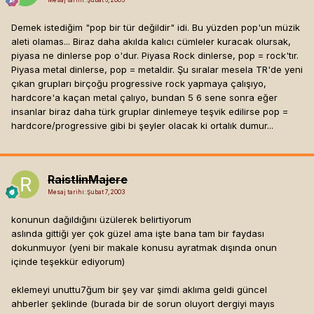
Demek istediğim "pop bir tür değildir" idi. Bu yüzden pop'un müzik
aleti olamas... Biraz daha akılda kalıcı cümleler kuracak olursak,
piyasa ne dinlerse pop o'dur. Piyasa Rock dinlerse, pop = rock'tır.
Piyasa metal dinlerse, pop = metaldir. Şu sıralar mesela TR'de yeni
çıkan grupları birçoğu progressive rock yapmaya çalışıyo,
hardcore'a kaçan metal çalıyo, bundan 5 6 sene sonra eğer
insanlar biraz daha türk gruplar dinlemeye teşvik edilirse pop =
hardcore/progressive gibi bi şeyler olacak ki ortalık dumur...
RaistlinMajere
Mesaj tarihi:
Şubat 7, 2003
konunun dağıldığını üzülerek belirtiyorum
aslında gittiği yer çok güzel ama işte bana tam bir faydası
dokunmuyor (yeni bir makale konusu ayratmak dışında onun
içinde teşekkür ediyorum)
eklemeyi unuttu7ğum bir şey var şimdi aklıma geldi güncel
ahberler şeklinde (burada bir de sorun oluyort dergiyi mayıs