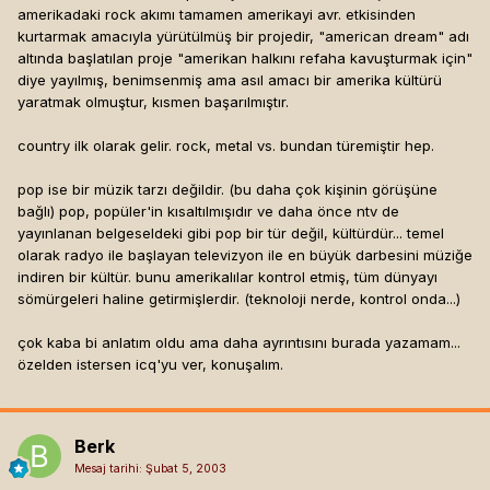
amerikadaki rock akımı tamamen amerikayi avr. etkisinden
kurtarmak amacıyla yürütülmüş bir projedir, "american dream" adı
altında başlatılan proje "amerikan halkını refaha kavuşturmak için"
diye yayılmış, benimsenmiş ama asıl amacı bir amerika kültürü
yaratmak olmuştur, kısmen başarılmıştır.
country ilk olarak gelir. rock, metal vs. bundan türemiştir hep.
pop ise bir müzik tarzı değildir. (bu daha çok kişinin görüşüne
bağlı) pop, popüler'in kısaltılmışıdır ve daha önce ntv de
yayınlanan belgeseldeki gibi pop bir tür değil, kültürdür... temel
olarak radyo ile başlayan televizyon ile en büyük darbesini müziğe
indiren bir kültür. bunu amerikalılar kontrol etmiş, tüm dünyayı
sömürgeleri haline getirmişlerdir. (teknoloji nerde, kontrol onda...)
çok kaba bi anlatım oldu ama daha ayrıntısını burada yazamam...
özelden istersen icq'yu ver, konuşalım.
Berk
Mesaj tarihi:
Şubat 5, 2003