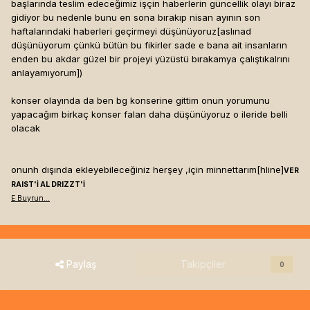
başlarında teslim edeceğimiz işçin haberlerin güncellik olayı biraz
gidiyor bu nedenle bunu en sona bırakıp nisan ayının son
haftalarındaki haberleri geçirmeyi düşünüyoruz[aslınad
düşünüyorum çünkü bütün bu fikirler sade e bana ait insanların
enden bu akdar güzel bir projeyi yüzüstü bırakamya çalıştıkalrını
anlayamıyorum]
)
konser olayında da ben bg konserine gittim onun yorumunu
yapacağım birkaç konser falan daha düşünüyoruz o ileride belli
olacak
onunh dışında ekleyebileceğiniz herşey ,için minnettarım[hline]
VER
RAIST'İ AL DRIZZT'İ
E Buyrun...
Paylaş
Takipçiler
0