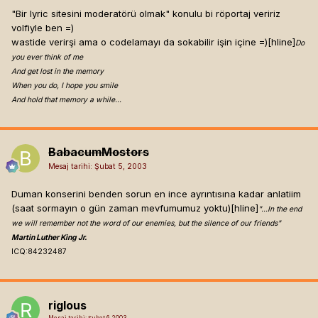
"Bir lyric sitesini moderatörü olmak" konulu bi röportaj veririz
volfiyle ben =)
wastide verirşi ama o codelamayı da sokabilir işin içine =)[hline]
Do
you ever think of me
And get lost in the memory
When you do, I hope you smile
And hold that memory a while…
BabacumMostors
Mesaj tarihi:
Şubat 5, 2003
Duman konserini benden sorun en ince ayrıntısına kadar anlatiim
(saat sormayın o gün zaman mevfumumuz yoktu)[hline]
"...In the end
we will remember not the word of our enemies, but the silence of our friends"
Martin Luther King Jr.
ICQ:84232487
riglous
Mesaj tarihi:
Şubat 6, 2003