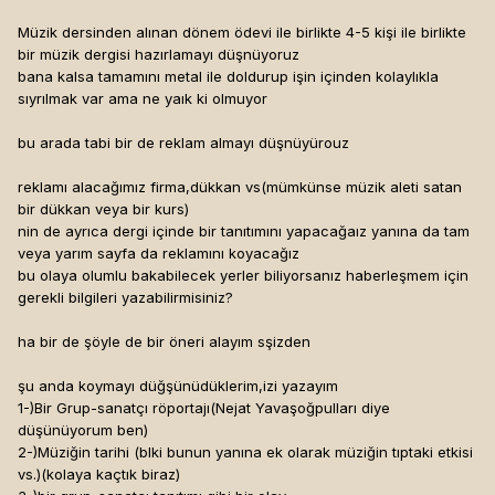
Müzik dersinden alınan dönem ödevi ile birlikte 4-5 kişi ile birlikte
bir müzik dergisi hazırlamayı düşnüyoruz
bana kalsa tamamını metal ile doldurup işin içinden kolaylıkla
sıyrılmak var ama ne yaık ki olmuyor
bu arada tabi bir de reklam almayı düşnüyürouz
reklamı alacağımız firma,dükkan vs(mümkünse müzik aleti satan
bir dükkan veya bir kurs)
nin de ayrıca dergi içinde bir tanıtımını yapacağaız yanına da tam
veya yarım sayfa da reklamını koyacağız
bu olaya olumlu bakabilecek yerler biliyorsanız haberleşmem için
gerekli bilgileri yazabilirmisiniz?
ha bir de şöyle de bir öneri alayım sşizden
şu anda koymayı düğşünüdüklerim,izi yazayım
1-)Bir Grup-sanatçı röportajı(Nejat Yavaşoğpulları diye
düşünüyorum ben)
2-)Müziğin tarihi (blki bunun yanına ek olarak müziğin tıptaki etkisi
vs.)(kolaya kaçtık biraz)