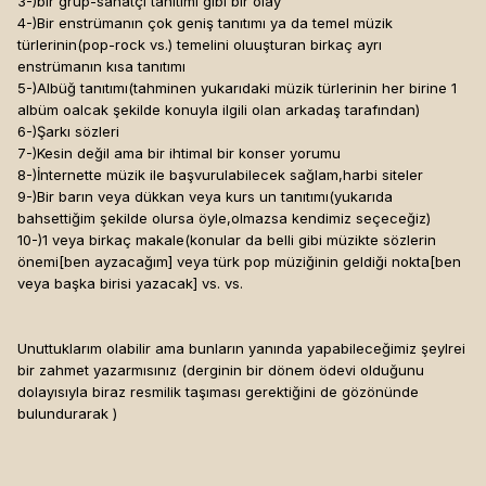
3-)bir grup-sanatçı tanıtımı gibi bir olay
4-)Bir enstrümanın çok geniş tanıtımı ya da temel müzik
türlerinin(pop-rock vs.) temelini oluuşturan birkaç ayrı
enstrümanın kısa tanıtımı
5-)Albüğ tanıtımı(tahminen yukarıdaki müzik türlerinin her birine 1
albüm oalcak şekilde konuyla ilgili olan arkadaş tarafından)
6-)Şarkı sözleri
7-)Kesin değil ama bir ihtimal bir konser yorumu
8-)İnternette müzik ile başvurulabilecek sağlam,harbi siteler
9-)Bir barın veya dükkan veya kurs un tanıtımı(yukarıda
bahsettiğim şekilde olursa öyle,olmazsa kendimiz seçeceğiz)
10-)1 veya birkaç makale(konular da belli gibi müzikte sözlerin
önemi[ben ayzacağım]
veya türk pop müziğinin geldiği nokta[ben
veya başka birisi yazacak]
vs. vs.
Unuttuklarım olabilir ama bunların yanında yapabileceğimiz şeylrei
bir zahmet yazarmısınız (derginin bir dönem ödevi olduğunu
dolayısıyla biraz resmilik taşıması gerektiğini de gözönünde
bulundurarak )