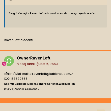
Sevgili Kardeşim Rawen Loft'a da yardımlarından dolayı teşekür ederim
RavenLoft olacakti
OwnerRavenLoft
Mesaj tarihi:
Şubat 6, 2003
:)[hline]
Mail:
mailto:
ravenloft@kablonet.com.tr
ICQ:
158672665
Asp,Visual Basic,Delphi,Sphere Scripter,Web Design
Bilgi Paylaştıkça Değerlidir...