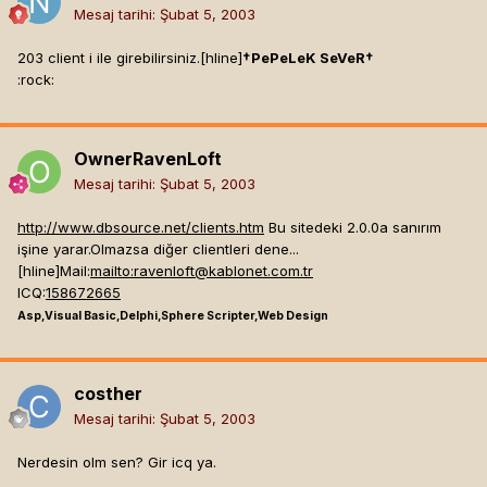
Mesaj tarihi:
Şubat 5, 2003
203 client i ile girebilirsiniz.[hline]
†PePeLeK SeVeR†
:rock:
OwnerRavenLoft
Mesaj tarihi:
Şubat 5, 2003
http://www.dbsource.net/clients.htm
Bu sitedeki 2.0.0a sanırım
işine yarar.Olmazsa diğer clientleri dene...
[hline]
Mail:
mailto:
ravenloft@kablonet.com.tr
ICQ:
158672665
Asp,Visual Basic,Delphi,Sphere Scripter,Web Design
costher
Mesaj tarihi:
Şubat 5, 2003
Nerdesin olm sen? Gir icq ya.