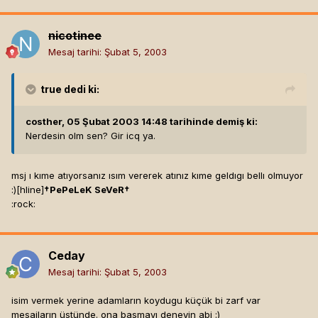
nicotinee
Mesaj tarihi:
Şubat 5, 2003
true
dedi ki:
costher, 05 Şubat 2003 14:48 tarihinde demiş ki:
Nerdesin olm sen? Gir icq ya.
msj ı kıme atıyorsanız ısım vererek atınız kıme geldıgı bellı olmuyor
:)[hline]
†PePeLeK SeVeR†
:rock:
Ceday
Mesaj tarihi:
Şubat 5, 2003
isim vermek yerine adamların koydugu küçük bi zarf var
mesajların üstünde. ona basmayı deneyin abi :)