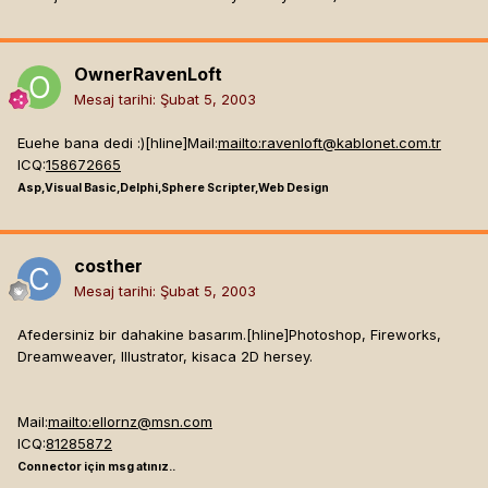
OwnerRavenLoft
Mesaj tarihi:
Şubat 5, 2003
Euehe bana dedi :)[hline]
Mail:
mailto:
ravenloft@kablonet.com.tr
ICQ:
158672665
Asp,Visual Basic,Delphi,Sphere Scripter,Web Design
costher
Mesaj tarihi:
Şubat 5, 2003
Afedersiniz bir dahakine basarım.[hline]
Photoshop, Fireworks,
Dreamweaver, Illustrator, kisaca 2D hersey.
Mail:
mailto:
ellornz@msn.com
ICQ:
81285872
Connector için msg atınız..