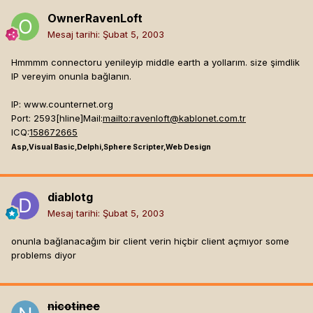
OwnerRavenLoft
Mesaj tarihi:
Şubat 5, 2003
Hmmmm connectoru yenileyip middle earth a yollarım. size şimdlik
IP vereyim onunla bağlanın.
IP: www.counternet.org
Port: 2593[hline]
Mail:
mailto:
ravenloft@kablonet.com.tr
ICQ:
158672665
Asp,Visual Basic,Delphi,Sphere Scripter,Web Design
diablotg
Mesaj tarihi:
Şubat 5, 2003
onunla bağlanacağım bir client verin hiçbir client açmıyor some
problems diyor
nicotinee