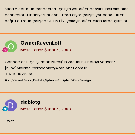
Middle earth ün connectoru çalışmıyor diğer hepsini indirdim ama
connector u indiriyorum don't read diyor çalışmıyor bana lütfen
doğru düzgün çalışan CLİENTİNİ yollayın diğer clientlarda çıkmıor.
OwnerRavenLoft
Mesaj tarihi:
Şubat 5, 2003
Connector'u çalıştırmak istediğinizde mi bu hatayı veriyor?
[hline]
Mail:
mailto:
ravenloft@kablonet.com.tr
ICQ:
158672665
Asp,Visual Basic,Delphi,Sphere Scripter,Web Design
diablotg
Mesaj tarihi:
Şubat 5, 2003
Ewet...