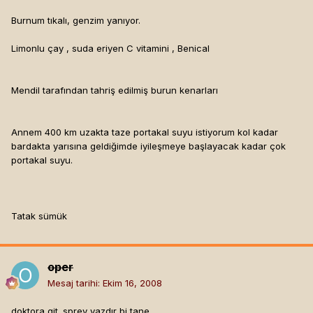
Burnum tıkalı, genzim yanıyor.
Limonlu çay , suda eriyen C vitamini , Benical
Mendil tarafından tahriş edilmiş burun kenarları
Annem 400 km uzakta taze portakal suyu istiyorum kol kadar
bardakta yarısına geldiğimde iyileşmeye başlayacak kadar çok
portakal suyu.
Tatak sümük
oper
Mesaj tarihi:
Ekim 16, 2008
doktora git. sprey yazdır bi tane.