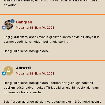
Alliance tarafındalar, expansionda yapacakları raidler icin oyuncu
arıyorlar.
Gangren
Mesaj tarihi:
Ekim 10, 2008
Başlığı düzelttim, ancak WotLK çıktıktan sonra böyle bir olaya izin
vermeyeceğimizi şimdiden belirtmek isterim.
Her guildin kendi başlığı olacak.
Adrassil
Mesaj tarihi:
Ekim 10, 2008
Her guildin kendi başlığı olacak derken her guild için sabit bir
başlıkmı düşünülüyor ,yoksa Türk guildleri gibi bir başlık altındamı
toplanacak bu tarz yazılar
Edit: Pardon az önce gördüm ve cevabımı aldım :D.Demekki neymiş