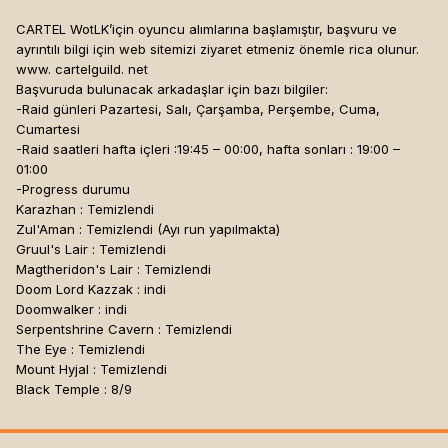
CARTEL WotLK’için oyuncu alımlarına başlamıştır, başvuru ve
ayrıntılı bilgi için web sitemizi ziyaret etmeniz önemle rica olunur.
www. cartelguild. net
Başvuruda bulunacak arkadaşlar için bazı bilgiler:
-Raid günleri Pazartesi, Salı, Çarşamba, Perşembe, Cuma,
Cumartesi
-Raid saatleri hafta içleri :19:45 – 00:00, hafta sonları : 19:00 –
01:00
-Progress durumu
Karazhan : Temizlendi
Zul'Aman : Temizlendi (Ayı run yapılmakta)
Gruul's Lair : Temizlendi
Magtheridon's Lair : Temizlendi
Doom Lord Kazzak : indi
Doomwalker : indi
Serpentshrine Cavern : Temizlendi
The Eye : Temizlendi
Mount Hyjal : Temizlendi
Black Temple : 8/9