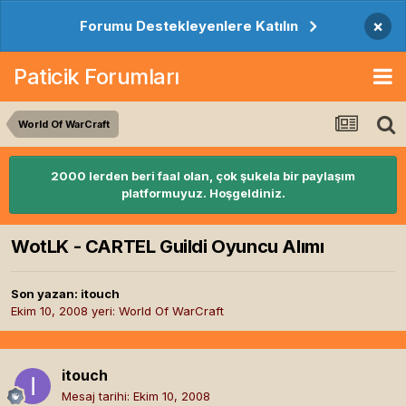
×
Forumu Destekleyenlere Katılın
Paticik Forumları
World Of WarCraft
2000 lerden beri faal olan, çok şukela bir paylaşım
platformuyuz. Hoşgeldiniz.
WotLK - CARTEL Guildi Oyuncu Alımı
Son yazan:
itouch
Ekim 10, 2008
yeri:
World Of WarCraft
itouch
Mesaj tarihi:
Ekim 10, 2008