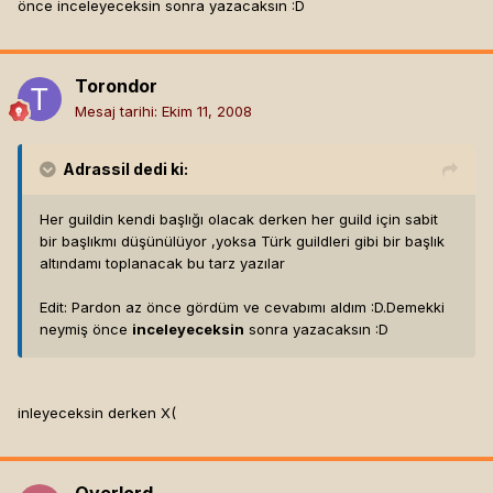
önce inceleyeceksin sonra yazacaksın :D
Torondor
Mesaj tarihi:
Ekim 11, 2008
Adrassil
dedi ki:
Her guildin kendi başlığı olacak derken her guild için sabit
bir başlıkmı düşünülüyor ,yoksa Türk guildleri gibi bir başlık
altındamı toplanacak bu tarz yazılar
Edit: Pardon az önce gördüm ve cevabımı aldım :D.Demekki
neymiş önce
inceleyeceksin
sonra yazacaksın :D
inleyeceksin derken X(