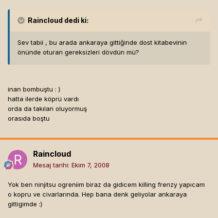
Raincloud
dedi ki:
Sev tabii , bu arada ankaraya gittiğinde dost kitabevinin
önünde oturan gereksizleri dövdün mü?
inan bombuştu : )
hatta ilerde köprü vardı
orda da takılan oluyormuş
orasıda boştu
Raincloud
Mesaj tarihi:
Ekim 7, 2008
Yok ben ninjitsu ogreniim biraz da gidicem killing frenzy yapıcam
o kopru ve civarlarında. Hep bana denk gelıyolar ankaraya
gittigimde :)