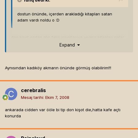
dostun önünde, içerden arakladığı kitapları satan
adam vardı noldu o :D
don kişot ondan alıp fakir işportacıya vermiş kitapları,onlar
devam edio şimdi:P
Expand
Aynısından kadıköy akmarın önünde görmüş olabilirim!!!
cerebralis
Mesaj tarihi:
Ekim 7, 2008
ankarada cidden var ööle bi tip don kişot die,hatta kafe açtı
konurda