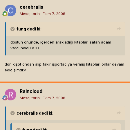
cerebralis
Mesaj tarihi:
Ekim 7, 2008
funq
dedi ki:
dostun önünde, içerden arakladığı kitapları satan adam
vardı noldu o :D
don kişot ondan alıp fakir işportacıya vermiş kitapları,onlar devam
edio şimdi:P
Raincloud
Mesaj tarihi:
Ekim 7, 2008
cerebralis
dedi ki:
funq
dedi ki: