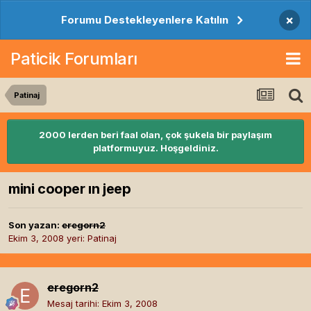
×
Forumu Destekleyenlere Katılın
Paticik Forumları
Patinaj
2000 lerden beri faal olan, çok şukela bir paylaşım
platformuyuz. Hoşgeldiniz.
mini cooper ın jeep
Son yazan:
eregorn2
Ekim 3, 2008
yeri:
Patinaj
eregorn2
Mesaj tarihi:
Ekim 3, 2008