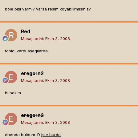
böle bişi varmı? varsa resim koyabilirmisiniz?
Red
Mesaj tarihi:
Ekim 3, 2008
topici vardı aşagılarda
eregorn2
Mesaj tarihi:
Ekim 3, 2008
bi bakim...
eregorn2
Mesaj tarihi:
Ekim 3, 2008
ahanda buldum :D
işte burda