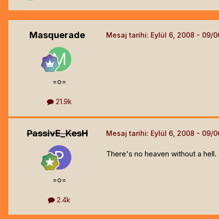
Masquerade
Mesaj tarihi:
Eylül 6, 2008
=o=
21.9k
PassivE_KesH
Mesaj tarihi:
Eylül 6, 2008
There's no heaven without a hell.
=o=
2.4k