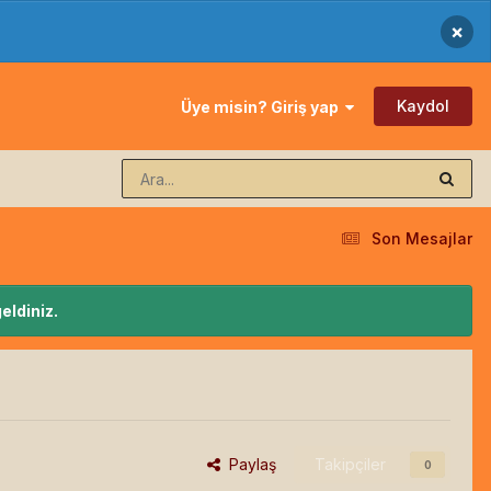
×
Kaydol
Üye misin? Giriş yap
Son Mesajlar
eldiniz.
Paylaş
Takipçiler
0