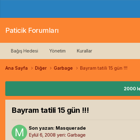
Paticik Forumları
Bağış Hedesi
Yönetim
Kurallar
Ana Sayfa
Diğer
Garbage
Bayram tatili 15 gün !!!
2000 le
Bayram tatili 15 gün !!!
Son yazan:
Masquerade
Eylül 6, 2008
yeri:
Garbage