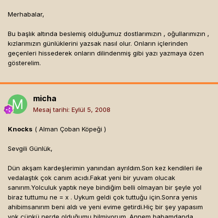
Merhabalar,
Bu başlık altında beslemiş olduğumuz dostlarımızın , oğullarımızın ,
kızlarımızın günlüklerini yazsak nasıl olur. Onların içlerinden
geçenleri hissederek onların dilindenmiş gibi yazı yazmaya özen
gösterelim.
micha
Mesaj tarihi:
Eylül 5, 2008
Knocks
( Alman Çoban Köpeği )
Sevgili Günlük,
Dün akşam kardeşlerimin yanından ayrıldım.Son kez kendileri ile
vedalaştık çok canım acıdı.Fakat yeni bir yuvam olucak
sanırım.Yolculuk yaptık neye bindiğim belli olmayan bir şeyle yol
biraz tuttumu ne = x . Uykum geldi çok tuttuğu için.Sonra yenis
ahibimsanırım beni aldı ve yeni evime getirdi.Hiç bir şey yapasım
yok çünkü nerde olduğumu bilmiyorum. Annem babamdanda