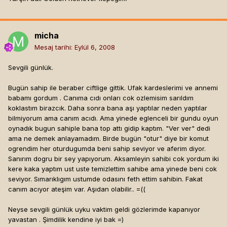
micha
Mesaj tarihi:
Eylül 6, 2008
Sevgili günlük.
Bugün sahip ile beraber ciftlige gittik. Ufak kardeslerimi ve annemi
babamı gordum . Canıma cıdı onları cok ozlemisim sarıldım
koklastım birazcık. Daha sonra bana aşı yaptılar neden yaptılar
bilmiyorum ama canım acıdı. Ama yinede eglenceli bir gundu oyun
oynadık bugun sahiple bana top attı gidip kaptım. "Ver ver" dedi
ama ne demek anlayamadım. Birde bugün "otur" diye bir komut
ogrendim her oturdugumda beni sahip seviyor ve aferim diyor.
Sanırım dogru bir sey yapıyorum. Aksamleyin sahibi cok yordum iki
kere kaka yaptım ust uste temizlettim sahibe ama yinede beni cok
seviyor. Sımarıklıgım ustumde odasını feth ettim sahibin. Fakat
canım acıyor ateşim var. Aşıdan olabilir.. =((
Neyse sevgili günlük uyku vaktim geldi gözlerimde kapanıyor
yavastan . Şimdilik kendine iyi bak =)