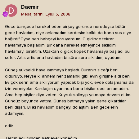
Daemir
Mesaj tarihi:
Eylül 5, 2008
Gece bahçede hareket eden birşey görünce neredeyse bütün
gece havladım, niye anlamadım kardeşim kalktı da bana sus diye
bağırdı?Oysa ben bahçeyi koruyordum. O gidince tekrar
havlamaya başladım. Bir daha hareket etmeyince sıkıldım
havlamayı bıraktım. Uzaktan o gıcık köpek havlamaya başladı bu
sefer. Artis artis ona havladım bi süre sora sıkıldım, uyudum.
Güneş yükseldi hava ısınmaya başladı. Buranın sıcağı beni
öldürüyo. Neyse ki annem her zamanki gibi evin girişine aldı beni.
Ev çok serin ama sıkılıyorum yapıcak bişi yok, evde dolaşmama da
izin vermiyolar. Kardeşim uyanınca bana bişiler dedi anlamadım.
Ama hep bişiler diyo zaten. Kuyruk sallayıp yatmaya devam ettim.
Gündüz boyunca yattım. Güneş batmaya yakın gene çıkardılar
beni dışarı. Bi iki havladım bahçeyi dolaştım. Ben gecelerin
adamıyım.
edit:
Tarçın adlı Golden Retriever köpeğim.