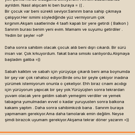
ayrıldım. Nasıl alışıcam ki ben buraya = (( .
Bir çocuk var beni sürekli seviyor.Sanırım bana sahip çıkmaya
çalışıyor.Her ismimi söylediğinde yüz vermiyorum çok
kırgınım.Akşam saatlerinde 4 taafı kapalı bir yere getirdi ( Balkon )
Sanırım burası benim yeni evim. Mamamı ve suyumu getirdiler .
Yedim bir şeyler =oP
Daha sonra sahibim olacak çocuk aldı beni dışrı cıkardı. Bir sürü
insan var. Çok krkuyordum. fakat bana sımsıkı sarılıyordu.Alışmaya
başladım galiba =))
Sabah kalktım ve sabah için yürüyüşe çıkardı beni ama boynumda
bir şey var çok rahatsız ediyor.Birde onu bir şeyle çekiyor inadına
yürümek istemiyorum onunla o çekeliyor. Ehh biraz cnaım acıdıgı
için yürüyorum yapıcak bir şey yok.Yürüyüşten sonra tekrardan
yuvam olacak yere geldim sabah yemegimi verdiler ve yemek
tabagına yumulmadan evvel o kadar yuruyusten sonra balkona
kakamı yaptım . Daha sonra sahibimkızdı bana . Sanırım buraya
yapmamam gerekiyor.Ama daha tamolarak emin değilim. Neyse
şimdi birazcık uyumam gerekiyor.Akşama tekrar döner yazarım =))