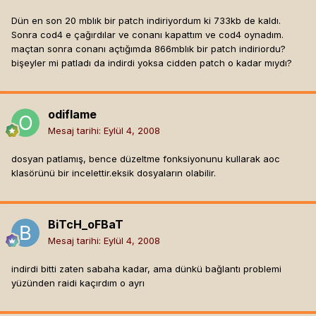
Dün en son 20 mblık bir patch indiriyordum ki 733kb de kaldı.
Sonra cod4 e çağırdılar ve conanı kapattım ve cod4 oynadım.
maçtan sonra conanı açtığımda 866mblık bir patch indiriordu?
bişeyler mi patladı da indirdi yoksa cidden patch o kadar mıydı?
odiflame
Mesaj tarihi:
Eylül 4, 2008
dosyan patlamış, bence düzeltme fonksiyonunu kullarak aoc
klasörünü bir incelettir.eksik dosyaların olabilir.
BiTcH_oFBaT
Mesaj tarihi:
Eylül 4, 2008
indirdi bitti zaten sabaha kadar, ama dünkü bağlantı problemi
yüzünden raidi kaçırdım o ayrı