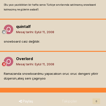
(Bu yazı yazıldıktan bir hafta sonra Türkiye sınırlarında satılmamış snowboard
kalmazmış ne gülerim asdasf)
quintalf
Mesaj tarihi:
Eylül 11, 2008
snowboard caiz değildir.
Overlord
Mesaj tarihi:
Eylül 11, 2008
Ramazanda snowboardmu yapacaksın oruc oruc dengeni yitirir
düşersin,ateş seni çagırıyoo
Paylaş
Takipçiler
0